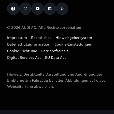
Unternehmen
Audi digital services
Audi Code
Geschäftskunden
Karriere
myAudi
Häufige Fragen (FAQ)
Investor Relations
© 2026 AUDI AG. Alle Rechte vorbehalten
Audi Online Beratung
Presse & Media Center
Impressum
Rechtliches
Hinweisgebersystem
Online-Terminvereinbarung
Datenschutz
Datenschutzinformation
Cookie-Einstellungen
Servicekontakt
Cookie-Richtlinie
Barrierefreiheit
Audi erleben
Digital Services Act
EU Data Act
Bordbuch & Bedienungsanleitungen
Newsletter
Verträge kündigen
Hinweis: Die aktuelle Darstellung und Anordnung der
Vertrag widerrufen
Embleme am Fahrzeug bei allen Abbildungen auf dieser
Webseite kann abweichen.