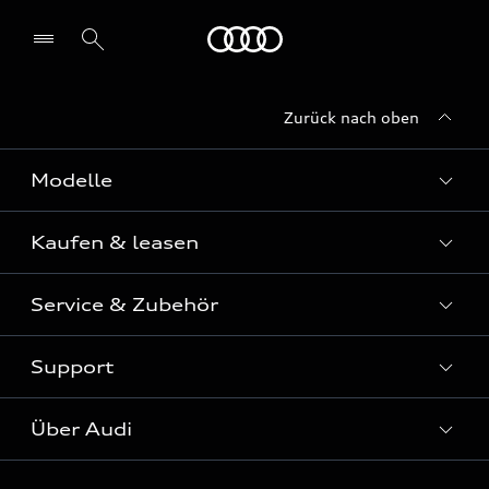
Startseite
Zurück nach oben
Modelle
Kaufen & leasen
Alle Modelle
Modelle vergleichen
Service & Zubehör
Neuwagensuche
Elektromodelle
Gebrauchtwagensuche
Support
Saisonale Angebote
Plug-in-Hybride
Gebrauchtwagen
Audi Services
Über Audi
Kundenservice
Finanzierung
Garantie
Händlersuche
Aktionen & Angebote