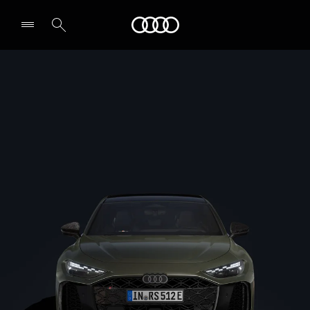
RS 5 Sedan
Audi
Dizainas ir įranga