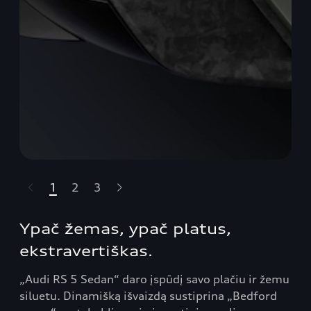
1
2
3
t-highlights.skipLinkText__
Ypač žemas, ypač platus,
ekstravertiškas.
„Audi RS 5 Sedan“ daro įspūdį savo plačiu ir žemu
siluetu. Dinamišką išvaizdą sustiprina „Bedford