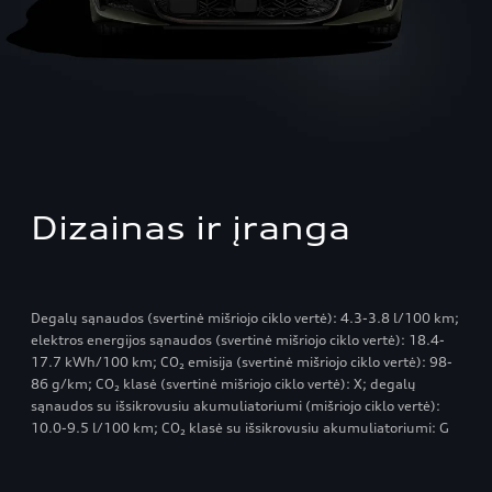
Dizainas ir įranga
Degalų sąnaudos (svertinė mišriojo ciklo vertė): 4.3-3.8 l/100 km;
elektros energijos sąnaudos (svertinė mišriojo ciklo vertė): 18.4-
17.7 kWh/100 km; CO₂ emisija (svertinė mišriojo ciklo vertė): 98-
86 g/km; CO₂ klasė (svertinė mišriojo ciklo vertė): X; degalų
sąnaudos su išsikrovusiu akumuliatoriumi (mišriojo ciklo vertė):
10.0-9.5 l/100 km; CO₂ klasė su išsikrovusiu akumuliatoriumi: G