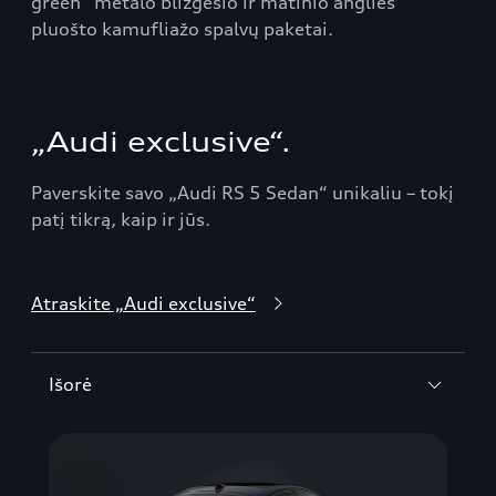
green“ metalo blizgesio ir matinio anglies
pluošto kamufliažo spalvų paketai.
„Audi exclusive“.
Paverskite savo „Audi RS 5 Sedan“ unikaliu – tokį
patį tikrą, kaip ir jūs.
Atraskite „Audi exclusive“
Išorė