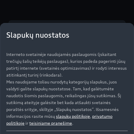
$m.LinkList (LL)
Slapukų nuostatos
Interneto svetainėje naudojamės paslaugomis (įskaitant
trečiųjų šalių teikėjų paslaugas), kurios padeda pagerinti jūsų
patirtį internete (svetainės optimizavimas) ir rodyti interesus
atitinkantį turinį (rinkodara).
Visos
Mes naudojame toliau nurodytų kategorijų slapukus, juos
technologijos
valdyti galite slapukų nuostatose. Tam, kad galėtumėte
naudotis šiomis paslaugomis, reikalingas jūsų sutikimas. Šį
sinchronizuotos
sutikimą ateityje galėsite bet kada atšaukti svetainės
poraštės srityje, skiltyje „Slapukų nuostatos“. Išsamesnės
informacijos rasite mūsų
slapukų politikoje
,
privatumo
„myAudi“ programėlė sujungia visas „Audi“
politikoje
ir
teisiniame pranešime
.
technologijas į vieną