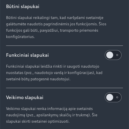
Būtini slapukai
Būtini slapukai reikalingi tam, kad naršydami svetainėje
galėtumėte naudotis pagrindinėmis jos funkcijomis. Šios
funkcijos gali būti, pavyzdžiui, transporto priemonės
konfigūratorius.
$m.LinkList (LL)
Funkciniai slapukai
Funkciniai slapukai leidžia rinkti ir saugoti naudotojo
nuostatas (pvz., naudotojo vardą ir konfigūracijas), kad
svetainė būtų patogesnė naudotojui.
Norite sužinoti
daugiau?
Veikimo slapukai
Veikimo slapukai renka informaciją apie svetainės
Susisiekite su oficialiu "Audi" atstovu
naudojimą (pvz., apsilankymų skaičių ir trukmę). Šie
slapukai skirti svetainei optimizuoti.