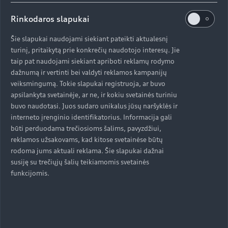
Rinkodaros slapukai
Šie slapukai naudojami siekiant pateikti aktualesnį
turinį, pritaikytą prie konkrečių naudotojo interesų. Jie
Susisiekite su Audi atstovu
taip pat naudojami siekiant apriboti reklamų rodymo
dažnumą ir vertinti bei valdyti reklamos kampanijų
veiksmingumą. Tokie slapukai registruoja, ar buvo
apsilankyta svetainėje, ar ne, ir kokiu svetainės turiniu
Audi pardavėjo kortelė
buvo naudotasi. Juos sudaro unikalus jūsų naršyklės ir
interneto įrenginio identifikatorius. Informacija gali
būti perduodama trečiosioms šalims, pavyzdžiui,
reklamos užsakovams, kad kitose svetainėse būtų
rodoma jums aktuali reklama. Šie slapukai dažnai
Aukštyn
susiję su trečiųjų šalių teikiamomis svetainės
funkcijomis.
Modeliai
Įsigyti Audi