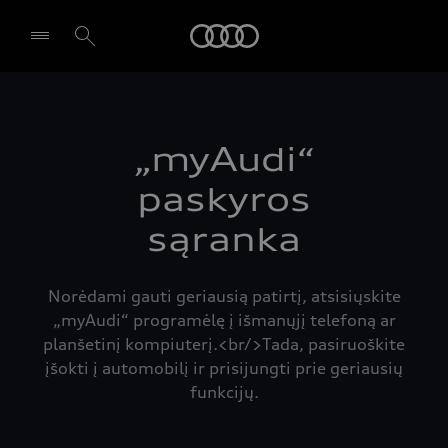
Audi
Pasirinkti atstovybę
„myAudi“
paskyros
sąranka
Norėdami gauti geriausią patirtį, atsisiųskite
„myAudi“ programėlę į išmanųjį telefoną ar
planšetinį kompiuterį.<br/>Tada, pasiruoškite
įšokti į automobilį ir prisijungti prie geriausių
funkcijų.