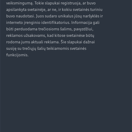
„Audi“ sukuria ne tik akį traukiantį dizainą, bet ir
veiksmingumą. Tokie slapukai registruoja, ar buvo
naujas erdves išskirtinėms patirtims. Sužinokite,
apsilankyta svetainėje, ar ne, ir kokiu svetainės turiniu
buvo naudotasi. Juos sudaro unikalus jūsų naršyklės ir
kaip „Audi“ kuria intriguojančią ateitį.
interneto įrenginio identifikatorius. Informacija gali
Sužinokite daugiau
būti perduodama trečiosioms šalims, pavyzdžiui,
reklamos užsakovams, kad kitose svetainėse būtų
rodoma jums aktuali reklama. Šie slapukai dažnai
susiję su trečiųjų šalių teikiamomis svetainės
funkcijomis.
Tvarumas
„Audi“ nuosekliai įgyvendina tvarumo strategiją,