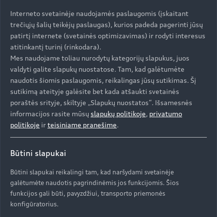
Sužinokite daugiau
Interneto svetainėje naudojamės paslaugomis (įskaitant
trečiųjų šalių teikėjų paslaugas), kurios padeda pagerinti jūsų
patirtį internete (svetainės optimizavimas) ir rodyti interesus
atitinkantį turinį (rinkodara).
Mes naudojame toliau nurodytų kategorijų slapukus, juos
valdyti galite slapukų nuostatose. Tam, kad galėtumėte
naudotis šiomis paslaugomis, reikalingas jūsų sutikimas. Šį
sutikimą ateityje galėsite bet kada atšaukti svetainės
poraštės srityje, skiltyje „Slapukų nuostatos“. Išsamesnės
informacijos rasite mūsų
slapukų politikoje
,
privatumo
politikoje
ir
teisiniame pranešime
.
Būtini slapukai
Ateitis
Novatoriškos „Audi“ idėjos ir jų įgyvendinimas
Būtini slapukai reikalingi tam, kad naršydami svetainėje
galėtumėte naudotis pagrindinėmis jos funkcijomis. Šios
žada intriguojančią ateitį. Tai tampa akivaizdu
funkcijos gali būti, pavyzdžiui, transporto priemonės
žvelgiant į prekės ženklo sukurtus koncepcinius
konfigūratorius.
modelius. Tai automobiliai, priartinantys ateitį.