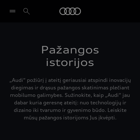
Audi
Pasirinkti atstovybę
Pažangos
istorijos
„Audi“ požiūrį į ateitį geriausiai atspindi inovacijų
diegimas ir drąsus pažangos skatinimas plečiant
mobilumo galimybes. Sužinokite, kaip „Audi“ jau
dabar kuria geresnę ateitį: nuo technologijų ir
dizaino iki tvarumo ir gyvenimo būdo. Leiskite
mūsų pažangos istorijoms Jus įkvėpti.