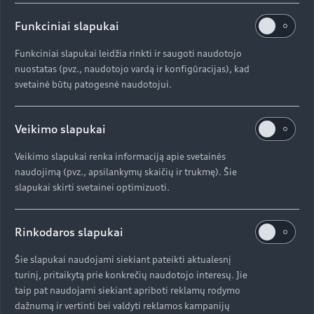
Sužinokite daugiau
Funkciniai slapukai
Funkciniai slapukai leidžia rinkti ir saugoti naudotojo
nuostatas (pvz., naudotojo vardą ir konfigūracijas), kad
svetainė būtų patogesnė naudotojui.
Veikimo slapukai
Veikimo slapukai renka informaciją apie svetainės
naudojimą (pvz., apsilankymų skaičių ir trukmę). Šie
slapukai skirti svetainei optimizuoti.
Rinkodaros slapukai
Dizainas
Šie slapukai naudojami siekiant pateikti aktualesnį
Idealus dizainas, užtikrinantis funkcionalumą ir
turinį, pritaikytą prie konkrečių naudotojo interesų. Jie
lemiantis kvapą gniaužiančią išvaizdą.
taip pat naudojami siekiant apriboti reklamų rodymo
Pasitelkdama emociškai įkvepiančią estetiką
dažnumą ir vertinti bei valdyti reklamos kampanijų