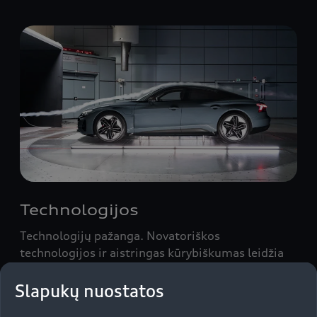
Technologijos
Technologijų pažanga. Novatoriškos
technologijos ir aistringas kūrybiškumas leidžia
kurti užburiančius naujus automobilius ir
mobilumo sprendimus. Sužinokite, kodėl
Slapukų nuostatos
inovacijos yra raktas į sėkmę.