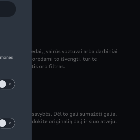
 stūmoklio žiedai, įvairūs vožtuvai arba darbiniai
iemonės
kti į variklį. Norėdami to išvengti, turite
i ir veikiantis oro filtras.
loatacinės savybės. Dėl to gali sumažėti galia,
filtrą. Naudokite originalią dalį ir šiuo atveju.