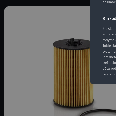
apsilank
Rinkod
Šie slap
konkreči
rodymo d
Tokie sl
svetainė
internet
trečiosi
būtų rod
teikiamo