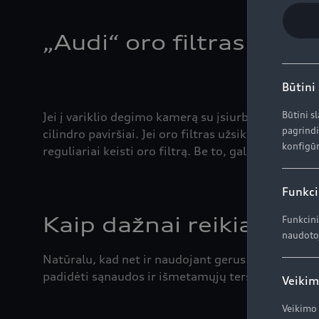
„Audi“ oro filtras
Būtini
Būtini s
Jei į variklio degimo kamerą su įsiurbiamu oru pat
pagrindi
cilindro paviršiai. Jei oro filtras užsikimšęs, dėl p
konfigūr
reguliariai keisti oro filtrą. Be to, galia ir suki
Funkci
Kaip dažnai reikia keisti
Funkcini
naudotoj
Natūralu, kad net ir naudojant gerus filtrus, nu
padidėti sąnaudos ir išmetamųjų teršalų kiekis. To
Veikim
Veikimo 