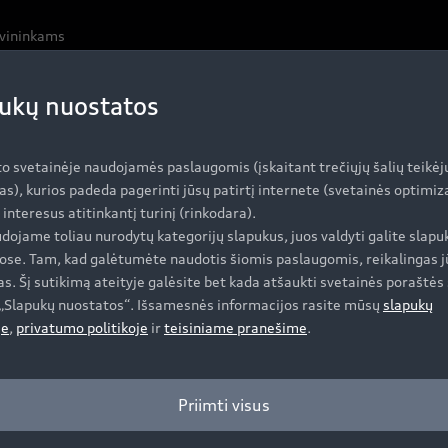
avininkams
ukų nuostatos
ikimui reikia 
to svetainėje naudojamės paslaugomis (įskaitant trečiųjų šalių teikėj
as), kurios padeda pagerinti jūsų patirtį internete (svetainės optimi
i interesus atitinkantį turinį (rinkodara).
dojame toliau nurodytų kategorijų slapukus, juos valdyti galite slapu
ose. Tam, kad galėtumėte naudotis šiomis paslaugomis, reikalingas j
s. Šį sutikimą ateityje galėsite bet kada atšaukti svetainės poraštės 
e „Slapukų nuostatos“. Išsamesnės informacijos rasite mūsų
slapukų
je
,
privatumo politikoje
ir
teisiniame pranešime
.
Priimti visus