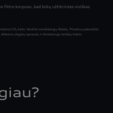
prie filtro korpuso, kad būtų užtikrintas visiškas
metamo CO₂ kiekį. Venkite nereikalingų išlaidų. Prireikus pakeiskite
te didesnių degalų sąnaudų ir išmetamųjų teršalų kiekio.
giau?