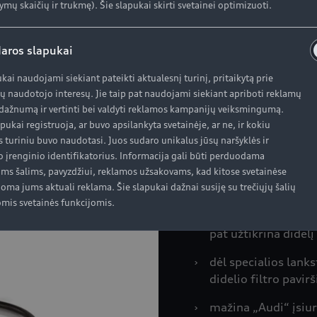
ymų skaičių ir trukmę). Šie slapukai skirti svetainei optimizuoti.
aros slapukai
ukai naudojami siekiant pateikti aktualesnį turinį, pritaikytą prie
Pagrindinia
ų naudotojo interesų. Jie taip pat naudojami siekiant apriboti reklamų
ažnumą ir vertinti bei valdyti reklamos kampanijų veiksmingumą.
žvilgsnio
apukai registruoja, ar buvo apsilankyta svetainėje, ar ne, ir kokiu
s turiniu buvo naudotasi. Juos sudaro unikalus jūsų naršyklės ir
„Audi“ oro filtr
o įrenginio identifikatorius. Informacija gali būti perduodama
›
specialiai pritaikyti
oms šalims, pavyzdžiui, reklamos užsakovams, kad kitose svetainėse
oma jums aktuali reklama. Šie slapukai dažnai susiję su trečiųjų šalių
pajėgumu
mis svetainės funkcijomis.
›
užtikrina veiksming
pat užtikrina didelį
›
dėl specialios lank
didelio filtro pavi
›
mažina „Audi“ įsiu