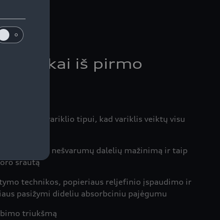
i dalykai iš pirmo
ai
 jūsų „Audi“ variklio tipui, kad variklis veiktų visu
ą visų dydžių nešvarumų dalelių mažinimą ir taip
 oro srautą
stymo technikos, popieriaus reljefinio įspaudimo ir
ršiaus pasižymi dideliu absorbciniu pajėgumu
rbimo triukšmą