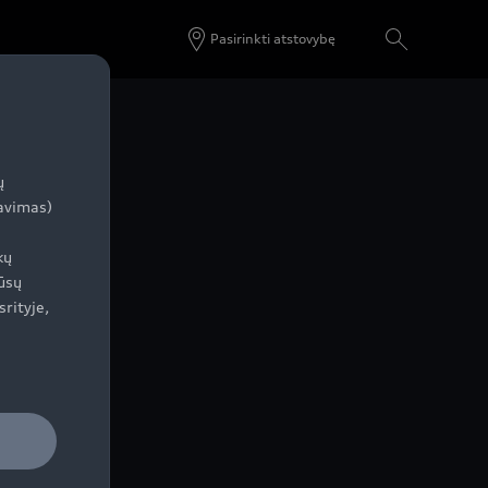
Pasirinkti atstovybę
oro
ų
zavimas)
kų
ūsų
srityje,