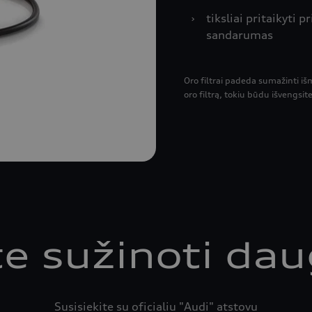
›
tiksliai pritaikyti 
sandarumas
Oro filtrai padeda sumažinti iš
oro filtrą, tokiu būdu išvengsi
te sužinoti dau
Susisiekite su oficialiu "Audi" atstovu