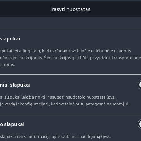
Įrašyti nuostatas
 slapukai
lapukai reikalingi tam, kad naršydami svetainėje galėtumėte naudotis
enka nešvarumų dalelių, jos gali pažeisti tokias dalis kaip
nėmis jos funkcijomis. Šios funkcijos gali būti, pavyzdžiui, transporto pr
adidėjusio neigiamo slėgio dulkių dalelės iš filtro gali pate
atorius.
mo momentas priklauso nuo tiekiamo oro kiekio. Tam įtakos tur
niai slapukai
 oro filtrą?
ai slapukai leidžia rinkti ir saugoti naudotojo nuostatas (pvz.,
o vardą ir konfigūracijas), kad svetainė būtų patogesnė naudotojui.
važiavus maždaug 80 000–100 000 kilometrų, sumažėja eksp
dėl pasibaigus šiam veikimo laikui turėtumėte pakeisti oro 
o slapukai
slapukai renka informaciją apie svetainės naudojimą (pvz.,