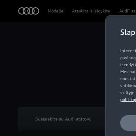
Audi
Modeliai
Ataskite ir įsigykite
„Audi“ s
Slap
Ve
Interne
paslaug
ir rodyt
Mes nau
nuostat
sutikima
skiltyj
politiko
Susisiekite su Audi atstovu