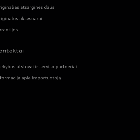
iginalias atsargines dalis
iginalūs aksesuarai
rantijos
ontaktai
ekybos atstovai ir serviso partneriai
formacija apie importuotoją