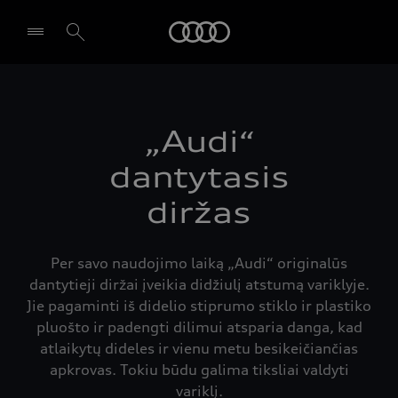
Audi
Pasirinkti atstovybę
„Audi“
dantytasis
diržas
Per savo naudojimo laiką „Audi“ originalūs
dantytieji diržai įveikia didžiulį atstumą variklyje.
Jie pagaminti iš didelio stiprumo stiklo ir plastiko
pluošto ir padengti dilimui atsparia danga, kad
atlaikytų dideles ir vienu metu besikeičiančias
apkrovas. Tokiu būdu galima tiksliai valdyti
variklį.