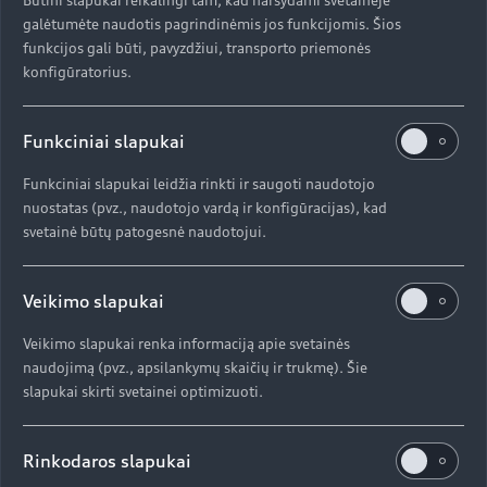
galėtumėte naudotis pagrindinėmis jos funkcijomis. Šios
funkcijos gali būti, pavyzdžiui, transporto priemonės
konfigūratorius.
Norite sužinoti
Funkciniai slapukai
daugiau?
Funkciniai slapukai leidžia rinkti ir saugoti naudotojo
nuostatas (pvz., naudotojo vardą ir konfigūracijas), kad
Susisiekite su oficialiu "Audi" atstovu
svetainė būtų patogesnė naudotojui.
Veikimo slapukai
Veikimo slapukai renka informaciją apie svetainės
naudojimą (pvz., apsilankymų skaičių ir trukmę). Šie
slapukai skirti svetainei optimizuoti.
Susisiekite su Audi atstovu
Rinkodaros slapukai