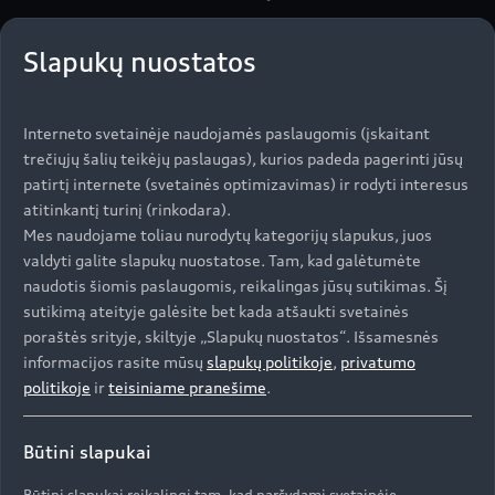
Slapukų nuostatos
Interneto svetainėje naudojamės paslaugomis (įskaitant
trečiųjų šalių teikėjų paslaugas), kurios padeda pagerinti jūsų
Susisiekite su Audi atstovu
patirtį internete (svetainės optimizavimas) ir rodyti interesus
atitinkantį turinį (rinkodara).
Mes naudojame toliau nurodytų kategorijų slapukus, juos
valdyti galite slapukų nuostatose. Tam, kad galėtumėte
naudotis šiomis paslaugomis, reikalingas jūsų sutikimas. Šį
Pagrindiniai dalykai iš
sutikimą ateityje galėsite bet kada atšaukti svetainės
pirmo žvilgsnio
poraštės srityje, skiltyje „Slapukų nuostatos“. Išsamesnės
informacijos rasite mūsų
slapukų politikoje
,
privatumo
politikoje
ir
teisiniame pranešime
.
Būtini slapukai
Dantytieji diržai
Būtini slapukai reikalingi tam, kad naršydami svetainėje