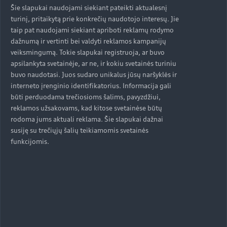
Šie slapukai naudojami siekiant pateikti aktualesnį
Aukštyn
turinį, pritaikytą prie konkrečių naudotojo interesų. Jie
taip pat naudojami siekiant apriboti reklamų rodymo
dažnumą ir vertinti bei valdyti reklamos kampanijų
Modeliai
veiksmingumą. Tokie slapukai registruoja, ar buvo
apsilankyta svetainėje, ar ne, ir kokiu svetainės turiniu
Įsigyti Audi
buvo naudotasi. Juos sudaro unikalus jūsų naršyklės ir
interneto įrenginio identifikatorius. Informacija gali
Visi modeliai
būti perduodama trečiosioms šalims, pavyzdžiui,
Audi servisas
reklamos užsakovams, kad kitose svetainėse būtų
e-tron
Specialūs pasiūlymai
rodoma jums aktuali reklama. Šie slapukai dažnai
susiję su trečiųjų šalių teikiamomis svetainės
e-tron GT
Aktualumas
Automobiliai sandėlyje
funkcijomis.
Servisas ir aptarnavimas
Naudoti Audi
AUDI AG
Serviso akcijos
Naujienos
Audi Lizingas
Originalias atsargines dalis
Kontaktai
Svarbi informacija mūsų klientams
Apie kompaniją (ENG)
Originalūs aksesuarai
Atšaukimas dėl oro pagalvių saugumo
Prekybos atstovai ir serviso partneriai
Apie kompaniją (ENG)