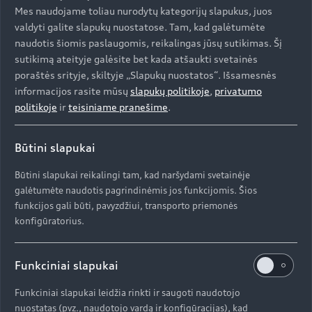
Mes naudojame toliau nurodytų kategorijų slapukus, juos
valdyti galite slapukų nuostatose. Tam, kad galėtumėte
naudotis šiomis paslaugomis, reikalingas jūsų sutikimas. Šį
sutikimą ateityje galėsite bet kada atšaukti svetainės
poraštės srityje, skiltyje „Slapukų nuostatos“. Išsamesnės
informacijos rasite mūsų
slapukų politikoje
,
privatumo
politikoje
ir
teisiniame pranešime
.
Būtini slapukai
Būtini slapukai reikalingi tam, kad naršydami svetainėje
galėtumėte naudotis pagrindinėmis jos funkcijomis. Šios
funkcijos gali būti, pavyzdžiui, transporto priemonės
konfigūratorius.
Funkciniai slapukai
Funkciniai slapukai leidžia rinkti ir saugoti naudotojo
nuostatas (pvz., naudotojo vardą ir konfigūracijas), kad