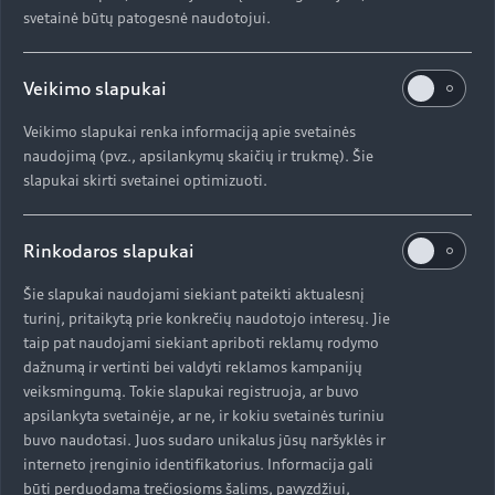
svetainė būtų patogesnė naudotojui.
Veikimo slapukai
Veikimo slapukai renka informaciją apie svetainės
naudojimą (pvz., apsilankymų skaičių ir trukmę). Šie
slapukai skirti svetainei optimizuoti.
Rinkodaros slapukai
Šie slapukai naudojami siekiant pateikti aktualesnį
turinį, pritaikytą prie konkrečių naudotojo interesų. Jie
taip pat naudojami siekiant apriboti reklamų rodymo
dažnumą ir vertinti bei valdyti reklamos kampanijų
veiksmingumą. Tokie slapukai registruoja, ar buvo
apsilankyta svetainėje, ar ne, ir kokiu svetainės turiniu
buvo naudotasi. Juos sudaro unikalus jūsų naršyklės ir
interneto įrenginio identifikatorius. Informacija gali
būti perduodama trečiosioms šalims, pavyzdžiui,