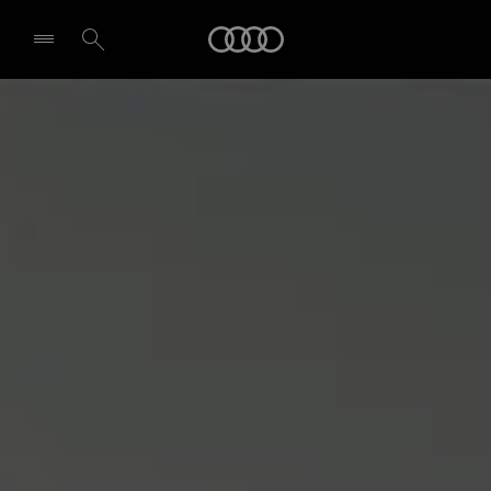
Audi
Pasirinkti atstovybę