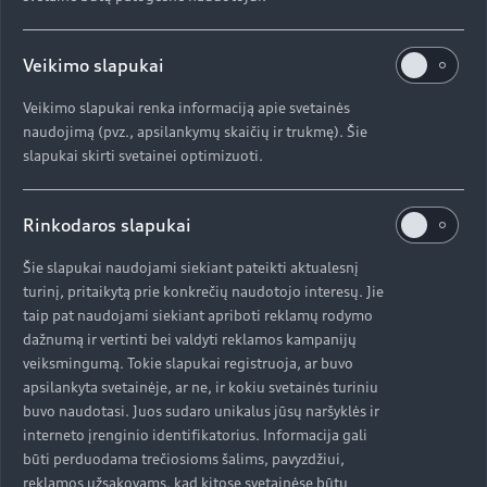
Veikimo slapukai
Veikimo slapukai renka informaciją apie svetainės
naudojimą (pvz., apsilankymų skaičių ir trukmę). Šie
slapukai skirti svetainei optimizuoti.
Rinkodaros slapukai
Šie slapukai naudojami siekiant pateikti aktualesnį
turinį, pritaikytą prie konkrečių naudotojo interesų. Jie
taip pat naudojami siekiant apriboti reklamų rodymo
dažnumą ir vertinti bei valdyti reklamos kampanijų
veiksmingumą. Tokie slapukai registruoja, ar buvo
apsilankyta svetainėje, ar ne, ir kokiu svetainės turiniu
buvo naudotasi. Juos sudaro unikalus jūsų naršyklės ir
interneto įrenginio identifikatorius. Informacija gali
būti perduodama trečiosioms šalims, pavyzdžiui,
reklamos užsakovams, kad kitose svetainėse būtų