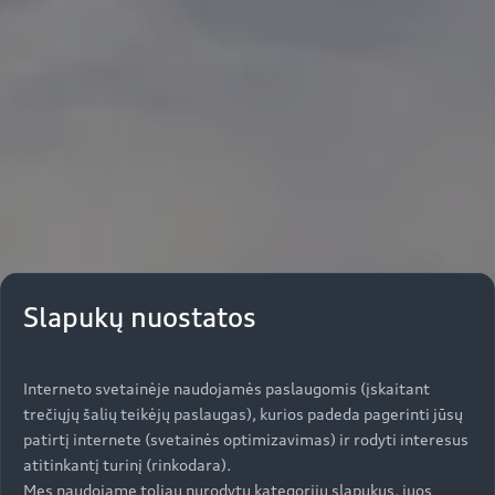
Slapukų nuostatos
Interneto svetainėje naudojamės paslaugomis (įskaitant
trečiųjų šalių teikėjų paslaugas), kurios padeda pagerinti jūsų
patirtį internete (svetainės optimizavimas) ir rodyti interesus
atitinkantį turinį (rinkodara).
Mes naudojame toliau nurodytų kategorijų slapukus, juos