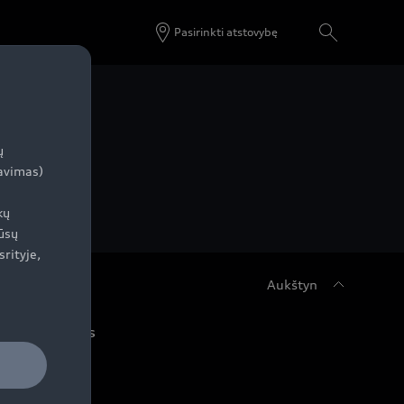
Pasirinkti atstovybę
ų
zavimas)
kų
ūsų
srityje,
Aukštyn
udi servisas