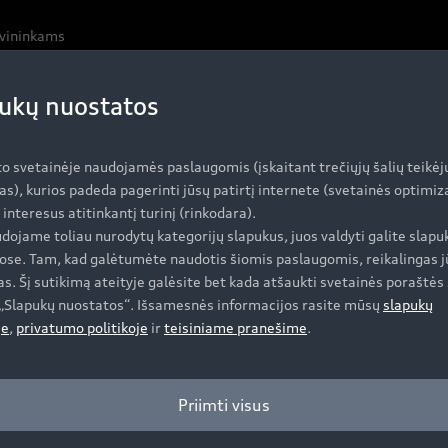
avininkams
ukų nuostatos
dimas
to svetainėje naudojamės paslaugomis (įskaitant trečiųjų šalių teikėj
as), kurios padeda pagerinti jūsų patirtį internete (svetainės optimi
i interesus atitinkantį turinį (rinkodara).
s tikslo įvedimo būdus rašant ranka.
dojame toliau nurodytų kategorijų slapukus, juos valdyti galite slapu
ose. Tam, kad galėtumėte naudotis šiomis paslaugomis, reikalingas j
s. Šį sutikimą ateityje galėsite bet kada atšaukti svetainės poraštės 
e „Slapukų nuostatos“. Išsamesnės informacijos rasite mūsų
slapukų
je
,
privatumo politikoje
ir
teisiniame pranešime
.
Įsigyti Audi
A
Priimti visus