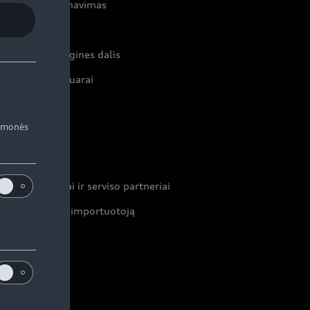
rvisas ir aptarnavimas
rviso akcijos
iginalias atsargines dalis
iginalūs aksesuarai
rantijos
iemonės
ontaktai
ekybos atstovai ir serviso partneriai
formacija apie importuotoją