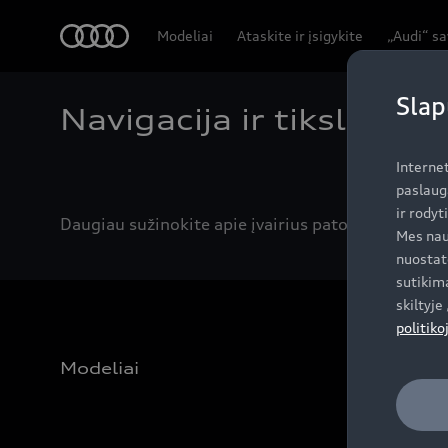
Audi
Modeliai
Ataskite ir įsigykite
„Audi“ s
Slap
Navigacija ir tikslo įve
Interne
paslaug
ir rodyt
Daugiau sužinokite apie įvairius patogius kelionė
Mes nau
nuostat
sutikima
skiltyj
politiko
Modeliai