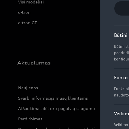
Visi modeliai
e-tron
e-tron GT
Būtini
Būtini s
pagrindi
konfigūr
Aktualumas
Funkci
Naujienos
Funkcini
naudotoj
Svarbi informacija mūsų klientams
Atšaukimas dėl oro pagalvių saugumo
Veikim
Perdirbimas
Veikimo 