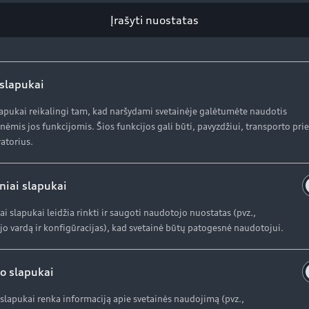
Specialūs pasiūlymai
Se
Įrašyti nuostatas
Automobiliai sandėlyje
Se
Naudoti Audi
Or
Audi Lizingas
Or
 slapukai
Ga
lapukai reikalingi tam, kad naršydami svetainėje galėtumėte naudotis
nėmis jos funkcijomis. Šios funkcijos gali būti, pavyzdžiui, transporto pr
atorius.
AUDI AG
K
niai slapukai
Pr
Apie kompaniją (ENG)
In
ai slapukai leidžia rinkti ir saugoti naudotojo nuostatas (pvz.,
o vardą ir konfigūracijas), kad svetainė būtų patogesnė naudotojui.
Apie kompaniją (ENG)
Istorija (ENG)
o slapukai
slapukai renka informaciją apie svetainės naudojimą (pvz.,