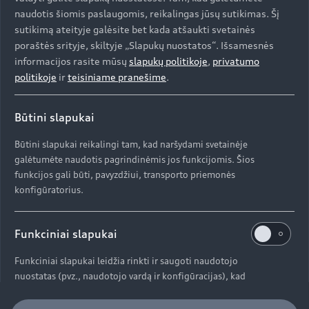
Audi servisas
naudotis šiomis paslaugomis, reikalingas jūsų sutikimas. Šį
e-tron
sutikimą ateityje galėsite bet kada atšaukti svetainės
Specialūs pasiūlymai
poraštės srityje, skiltyje „Slapukų nuostatos“. Išsamesnės
e-tron GT
Aktualumas
Automobiliai sandėlyje
informacijos rasite mūsų
slapukų politikoje
,
privatumo
Servisas ir aptarnavimas
politikoje
ir
teisiniame pranešime
.
Naudoti Audi
AUDI AG
Serviso akcijos
Naujienos
Audi Lizingas
Būtini slapukai
Originalias atsargines dalis
Kontaktai
Svarbi informacija mūsų klientams
Būtini slapukai reikalingi tam, kad naršydami svetainėje
Apie kompaniją (ENG)
Originalūs aksesuarai
galėtumėte naudotis pagrindinėmis jos funkcijomis. Šios
Atšaukimas dėl oro pagalvių saugumo
Prekybos atstovai ir serviso partneriai
funkcijos gali būti, pavyzdžiui, transporto priemonės
Apie kompaniją (ENG)
Garantijos
konfigūratorius.
Perdirbimas
Informacija apie importuotoją
Istorija (ENG)
Naujoji ES padangų ženklinimo etiketė
Funkciniai slapukai
© 2026 AUDI AG. Visos teisės saugomos
Pažangos istorijos
Funkciniai slapukai leidžia rinkti ir saugoti naudotojo
Autorių teisės
nuostatas (pvz., naudotojo vardą ir konfigūracijas), kad
Privatumo politika / Duomenų apsauga
svetainė būtų patogesnė naudotojui.
Slapukų politika
OBFCM info
DGA