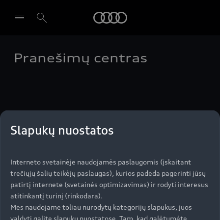
Audi
Pranešimų centras
Pasirinkti atstovybę
Slapukų nuostatos
Aukštyn
Interneto svetainėje naudojamės paslaugomis (įskaitant
Modeliai
trečiųjų šalių teikėjų paslaugas), kurios padeda pagerinti jūsų
patirtį internete (svetainės optimizavimas) ir rodyti interesus
atitinkantį turinį (rinkodara).
Įsigyti Audi
Mes naudojame toliau nurodytų kategorijų slapukus, juos
Visi modeliai
valdyti galite slapukų nuostatose. Tam, kad galėtumėte