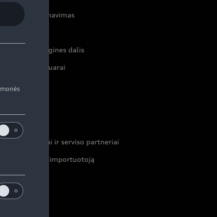
rvisas ir aptarnavimas
rviso akcijos
iginalias atsargines dalis
iginalūs aksesuarai
rantijos
iemonės
ontaktai
ekybos atstovai ir serviso partneriai
formacija apie importuotoją