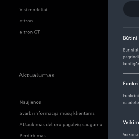
Visi modeliai
e-tron
e-tron GT
Būtini
Būtini s
pagrindi
konfigūr
Aktualumas
Funkci
Funkcini
Naujienos
naudotoj
Svarbi informacija mūsų klientams
Veikim
Atšaukimas dėl oro pagalvių saugumo
Veikimo 
Perdirbimas