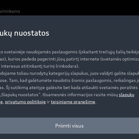
avininkams
ukų nuostatos
onnect“ įkrovimo sistema
to svetainėje naudojamės paslaugomis (įskaitant trečiųjų šalių teikėj
as), kurios padeda pagerinti jūsų patirtį internete (svetainės optimi
i interesus atitinkantį turinį (rinkodara).
onnect“ įkrovimo sistemą įvedę asmeninį 4 skaitmenų PIN k
dojame toliau nurodytų kategorijų slapukus, juos valdyti galite slapu
ose. Tam, kad galėtumėte naudotis šiomis paslaugomis, reikalingas j
s. Šį sutikimą ateityje galėsite bet kada atšaukti svetainės poraštės 
e „Slapukų nuostatos“. Išsamesnės informacijos rasite mūsų
slapukų
je
,
privatumo politikoje
ir
teisiniame pranešime
.
Įsigyti Audi
A
Priimti visus