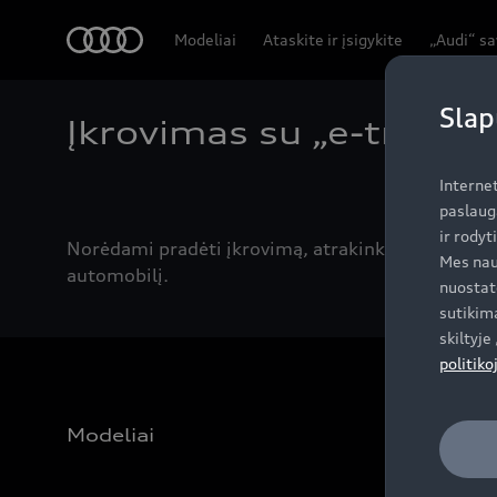
Audi
Modeliai
Ataskite ir įsigykite
„Audi“ s
Slap
Įkrovimas su „e-tron c
Interne
paslaug
ir rodyt
Norėdami pradėti įkrovimą, atrakinkite „e-tron c
Mes nau
automobilį.
nuostat
sutikima
skiltyj
politiko
Modeliai