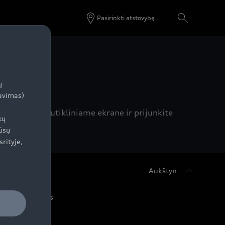
Pasirinkti atstovybę
ų
zavimas)
odą 5 col. jutikliniame ekrane ir prijunkite
kų
ūsų
srityje,
Aukštyn
udi servisas