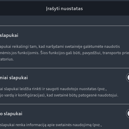
Įrašyti nuostatas
Specialūs pasiūlymai
Se
Automobiliai sandėlyje
Se
Naudoti Audi
Or
 slapukai
Audi Lizingas
Or
lapukai reikalingi tam, kad naršydami svetainėje galėtumėte naudotis
Ga
nėmis jos funkcijomis. Šios funkcijos gali būti, pavyzdžiui, transporto pr
atorius.
AUDI AG
K
niai slapukai
Pr
ai slapukai leidžia rinkti ir saugoti naudotojo nuostatas (pvz.,
Apie kompaniją (ENG)
In
o vardą ir konfigūracijas), kad svetainė būtų patogesnė naudotojui.
Apie kompaniją (ENG)
o slapukai
Istorija (ENG)
slapukai renka informaciją apie svetainės naudojimą (pvz.,