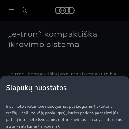
Audi
„e-tron“ kompaktiška
Pasirinkti atstovybę
įkrovimo sistema
„e-tron“ kompaktiška įkrovimo sistema suteikia
viską, ko reikia, norint įkrauti automobilį
Slapukų nuostatos
namuose, svečiuojantis pas draugus arba
apsistojus vasarnamyje. Tiesiog prijunkite ją prie
pramoninio elektros lizdo ir prie savo „Audi e-
Interneto svetainėje naudojamės paslaugomis (įskaitant
tron“.
trečiųjų šalių teikėjų paslaugas), kurios padeda pagerinti jūsų
patirtį internete (svetainės optimizavimas) ir rodyti interesus
atitinkantį turinį (rinkodara).