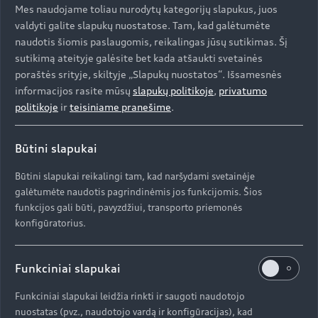
Mes naudojame toliau nurodytų kategorijų slapukus, juos
Aukštyn
valdyti galite slapukų nuostatose. Tam, kad galėtumėte
naudotis šiomis paslaugomis, reikalingas jūsų sutikimas. Šį
Modeliai
sutikimą ateityje galėsite bet kada atšaukti svetainės
poraštės srityje, skiltyje „Slapukų nuostatos“. Išsamesnės
informacijos rasite mūsų
slapukų politikoje
,
privatumo
Įsigyti Audi
politikoje
ir
teisiniame pranešime
.
Visi modeliai
Audi servisas
e-tron
Būtini slapukai
Specialūs pasiūlymai
e-tron GT
Aktualumas
Būtini slapukai reikalingi tam, kad naršydami svetainėje
Automobiliai sandėlyje
galėtumėte naudotis pagrindinėmis jos funkcijomis. Šios
Servisas ir aptarnavimas
funkcijos gali būti, pavyzdžiui, transporto priemonės
Naudoti Audi
AUDI AG
konfigūratorius.
Serviso akcijos
Naujienos
Audi Lizingas
Originalias atsargines dalis
Kontaktai
Svarbi informacija mūsų klientams
Funkciniai slapukai
Apie kompaniją (ENG)
Originalūs aksesuarai
Atšaukimas dėl oro pagalvių saugumo
Funkciniai slapukai leidžia rinkti ir saugoti naudotojo
Prekybos atstovai ir serviso partneriai
Apie kompaniją (ENG)
Garantijos
nuostatas (pvz., naudotojo vardą ir konfigūracijas), kad