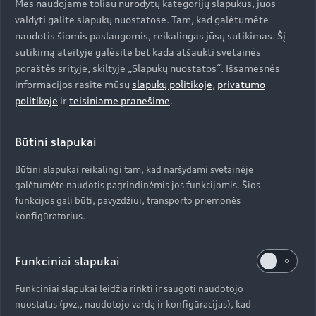
Mes naudojame toliau nurodytų kategorijų slapukus, juos
valdyti galite slapukų nuostatose. Tam, kad galėtumėte
Modeliai
naudotis šiomis paslaugomis, reikalingas jūsų sutikimas. Šį
sutikimą ateityje galėsite bet kada atšaukti svetainės
Įsigyti Audi
poraštės srityje, skiltyje „Slapukų nuostatos“. Išsamesnės
informacijos rasite mūsų
slapukų politikoje
,
privatumo
Visi modeliai
politikoje
ir
teisiniame pranešime
.
Audi servisas
e-tron
Specialūs pasiūlymai
Būtini slapukai
e-tron GT
Aktualumas
Automobiliai sandėlyje
Būtini slapukai reikalingi tam, kad naršydami svetainėje
Servisas ir aptarnavimas
galėtumėte naudotis pagrindinėmis jos funkcijomis. Šios
Naudoti Audi
AUDI AG
Serviso akcijos
funkcijos gali būti, pavyzdžiui, transporto priemonės
Naujienos
Audi Lizingas
konfigūratorius.
Originalias atsargines dalis
Kontaktai
Svarbi informacija mūsų klientams
Apie kompaniją (ENG)
Originalūs aksesuarai
Funkciniai slapukai
Atšaukimas dėl oro pagalvių saugumo
Prekybos atstovai ir serviso partneriai
Apie kompaniją (ENG)
Garantijos
Funkciniai slapukai leidžia rinkti ir saugoti naudotojo
Perdirbimas
Informacija apie importuotoją
nuostatas (pvz., naudotojo vardą ir konfigūracijas), kad
Istorija (ENG)