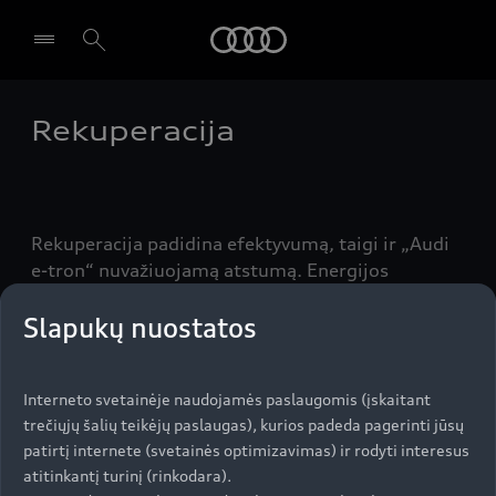
Audi
Rekuperacija
Pasirinkti atstovybę
Rekuperacija padidina efektyvumą, taigi ir „Audi
e-tron“ nuvažiuojamą atstumą. Energijos
rekuperacijai „Audi e-tron“ naudoja ir riedėjimo
Slapukų nuostatos
rekuperaciją, ir novatorišką stabdymo
rekuperaciją, leidžiančią pasiekti iki 220 kW
rekuperacijos efektyvumą.
Interneto svetainėje naudojamės paslaugomis (įskaitant
trečiųjų šalių teikėjų paslaugas), kurios padeda pagerinti jūsų
patirtį internete (svetainės optimizavimas) ir rodyti interesus
atitinkantį turinį (rinkodara).
Aukštyn