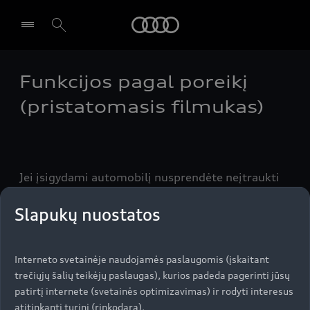
Audi
Funkcijos pagal poreikį
Pasirinkti atstovybę
(pristatomasis filmukas)
Jei įsigydami automobilį nusprendėte neįtraukti
tam tikros įrangos, kai kurias funkcijas galite
aktyvinti vėliau, pasinaudoję funkcijų pagal
Slapukų nuostatos
poreikį paslauga. Tokiu būdu visada turėsite tai,
ko jums reikia. Užsisakyti funkcijas galite greitai
Interneto svetainėje naudojamės paslaugomis (įskaitant
ir paprastai. Tai nesukels jokių papildomų
trečiųjų šalių teikėjų paslaugas), kurios padeda pagerinti jūsų
rūpesčių.
patirtį internete (svetainės optimizavimas) ir rodyti interesus
atitinkantį turinį (rinkodara).