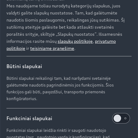
Mes naudojame toliau nurodytų kategorijų slapukus, juos
valdyti galite slapukų nuostatose. Tam, kad galėtumėte
Aukštyn
naudotis šiomis paslaugomis, reikalingas jūsų sutikimas. Šį
sutikimą ateityje galėsite bet kada atšaukti svetainės
Modeliai
poraštės srityje, skiltyje „Slapukų nuostatos“. Išsamesnės
informacijos rasite mūsų
slapukų politikoje
,
privatumo
politikoje
ir
teisiniame pranešime
.
Įsigyti Audi
Visi modeliai
Būtini slapukai
Audi servisas
e-tron
Specialūs pasiūlymai
Būtini slapukai reikalingi tam, kad naršydami svetainėje
e-tron GT
Aktualumas
galėtumėte naudotis pagrindinėmis jos funkcijomis. Šios
Automobiliai sandėlyje
funkcijos gali būti, pavyzdžiui, transporto priemonės
Servisas ir aptarnavimas
konfigūratorius.
Naudoti Audi
AUDI AG
Serviso akcijos
Naujienos
Audi Lizingas
Funkciniai slapukai
Originalias atsargines dalis
Kontaktai
Svarbi informacija mūsų klientams
Apie kompaniją (ENG)
Funkciniai slapukai leidžia rinkti ir saugoti naudotojo
Originalūs aksesuarai
Atšaukimas dėl oro pagalvių saugumo
nuostatas (pvz., naudotojo vardą ir konfigūracijas), kad