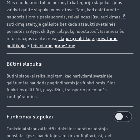
Mes naudojame toliau nurodytų kategorijų slapukus, juos
valdyti galite slapukų nuostatose. Tam, kad galėtumėte
Modeliai
naudotis šiomis paslaugomis, reikalingas jūsų sutikimas. Šį
sutikimą ateityje galėsite bet kada atšaukti svetainės
poraštės srityje, skiltyje „Slapukų nuostatos“. Išsamesnės
Įsigyti Audi
informacijos rasite mūsų
slapukų politikoje
,
privatumo
Visi modeliai
politikoje
ir
teisiniame pranešime
.
Audi servisas
e-tron
Specialūs pasiūlymai
Būtini slapukai
e-tron GT
Aktualumas
Automobiliai sandėlyje
Būtini slapukai reikalingi tam, kad naršydami svetainėje
Servisas ir aptarnavimas
galėtumėte naudotis pagrindinėmis jos funkcijomis. Šios
Naudoti Audi
AUDI AG
funkcijos gali būti, pavyzdžiui, transporto priemonės
Serviso akcijos
konfigūratorius.
Naujienos
Audi Lizingas
Originalias atsargines dalis
Kontaktai
Svarbi informacija mūsų klientams
Apie kompaniją (ENG)
Funkciniai slapukai
Originalūs aksesuarai
Atšaukimas dėl oro pagalvių saugumo
Prekybos atstovai ir serviso partneriai
Apie kompaniją (ENG)
Funkciniai slapukai leidžia rinkti ir saugoti naudotojo
Garantijos
Perdirbimas
nuostatas (pvz., naudotojo vardą ir konfigūracijas), kad
Informacija apie importuotoją