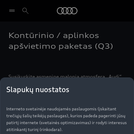
Audi
Kontūrinio / aplinkos
Pasirinkti atstovybę
apšvietimo paketas (Q3)
Susikurkite asmeninę malonią atmosferą „Audi“
viduje. Naudodamiesi „Audi“ MMI pagal nuotaiką
Slapukų nuostatos
galite rinktis iš 30 skirtingų spalvų ir pritaikyti
kontūrų ir paviršių spalvų derinius prie aplinkos
apšvietimo.
Interneto svetainėje naudojamės paslaugomis (įskaitant
trečiųjų šalių teikėjų paslaugas), kurios padeda pagerinti jūsų
patirtį internete (svetainės optimizavimas) ir rodyti interesus
atitinkantį turinį (rinkodara).
Aukštyn