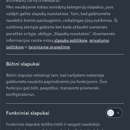
atitinkantį turinį (rinkodara).
Mes naudojame toliau nurodytų kategorijų slapukus, juos
valdyti galite slapukų nuostatose. Tam, kad galėtumėte
Aukštyn
naudotis šiomis paslaugomis, reikalingas jūsų sutikimas. Šį
sutikimą ateityje galėsite bet kada atšaukti svetainės
poraštės srityje, skiltyje „Slapukų nuostatos“. Išsamesnės
Modeliai
informacijos rasite mūsų
slapukų politikoje
,
privatumo
politikoje
ir
teisiniame pranešime
.
Įsigyti Audi
Visi modeliai
Būtini slapukai
Audi servisas
e-tron
Būtini slapukai reikalingi tam, kad naršydami svetainėje
Specialūs pasiūlymai
galėtumėte naudotis pagrindinėmis jos funkcijomis. Šios
e-tron GT
Aktualumas
funkcijos gali būti, pavyzdžiui, transporto priemonės
Automobiliai sandėlyje
konfigūratorius.
Servisas ir aptarnavimas
Naudoti Audi
AUDI AG
Serviso akcijos
Naujienos
Funkciniai slapukai
Audi Lizingas
Originalias atsargines dalis
Kontaktai
Svarbi informacija mūsų klientams
Funkciniai slapukai leidžia rinkti ir saugoti naudotojo
Apie kompaniją (ENG)
Originalūs aksesuarai