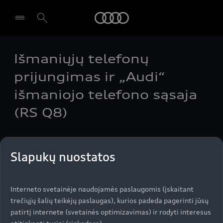
Audi
Išmaniųjų telefonų
Pasirinkti atstovybę
prijungimas ir „Audi“
išmaniojo telefono sąsaja
(RS Q8)
Slapukų nuostatos
Naudokite svarbias išmaniojo telefono funkcijas
tiesiogiai savo „Audi“ automobilyje – su MMI
sistema, kuri palaiko „Apple CarPlay“ ir „Android
Interneto svetainėje naudojamės paslaugomis (įskaitant
Auto“. Jums tereikia prijungti savo išmanųjį prie
trečiųjų šalių teikėjų paslaugas), kurios padeda pagerinti jūsų
automobilio.
patirtį internete (svetainės optimizavimas) ir rodyti interesus