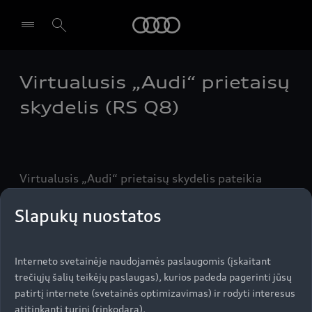
Audi
Virtualusis „Audi“ prietaisų
Pasirinkti atstovybę
skydelis (RS Q8)
Virtualusis „Audi“ prietaisų skydelis pateikia
įvairios naudingos informacijos jūsų
tiesioginiame regos lauke. Atlikus reikiamus
Slapukų nuostatos
nustatymus, jį galima individualizuoti pagal savo
poreikius. Skydelis valdomas naudojant mygtukus
Interneto svetainėje naudojamės paslaugomis (įskaitant
ant vairo, tad nebereikia dairytis aplinkui ir
trečiųjų šalių teikėjų paslaugas), kurios padeda pagerinti jūsų
paleisti iš rankų vairo.
patirtį internete (svetainės optimizavimas) ir rodyti interesus
atitinkantį turinį (rinkodara).