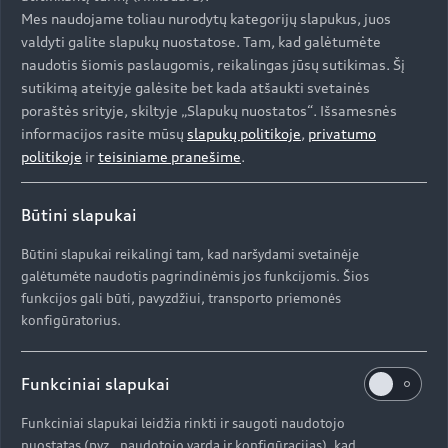
Mes naudojame toliau nurodytų kategorijų slapukus, juos
valdyti galite slapukų nuostatose. Tam, kad galėtumėte
Aukštyn
naudotis šiomis paslaugomis, reikalingas jūsų sutikimas. Šį
sutikimą ateityje galėsite bet kada atšaukti svetainės
Modeliai
poraštės srityje, skiltyje „Slapukų nuostatos“. Išsamesnės
informacijos rasite mūsų
slapukų politikoje
,
privatumo
politikoje
ir
teisiniame pranešime
.
Įsigyti Audi
Visi modeliai
Būtini slapukai
Audi servisas
e-tron
Specialūs pasiūlymai
Būtini slapukai reikalingi tam, kad naršydami svetainėje
e-tron GT
Aktualumas
galėtumėte naudotis pagrindinėmis jos funkcijomis. Šios
Automobiliai sandėlyje
funkcijos gali būti, pavyzdžiui, transporto priemonės
Servisas ir aptarnavimas
konfigūratorius.
Naudoti Audi
AUDI AG
Serviso akcijos
Naujienos
Audi Lizingas
Funkciniai slapukai
Originalias atsargines dalis
Kontaktai
Svarbi informacija mūsų klientams
Apie kompaniją (ENG)
Funkciniai slapukai leidžia rinkti ir saugoti naudotojo
Originalūs aksesuarai
Atšaukimas dėl oro pagalvių saugumo
nuostatas (pvz., naudotojo vardą ir konfigūracijas), kad