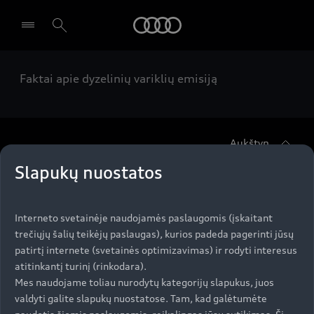
Audi
Faktai apie dyzelinių variklių emisiją
Pasirinkti atstovybę
Aukštyn
Slapukų nuostatos
Modeliai
Interneto svetainėje naudojamės paslaugomis (įskaitant
Įsigyti Audi
trečiųjų šalių teikėjų paslaugas), kurios padeda pagerinti jūsų
Visi modeliai
patirtį internete (svetainės optimizavimas) ir rodyti interesus
Audi servisas
atitinkantį turinį (rinkodara).
e-tron
Mes naudojame toliau nurodytų kategorijų slapukus, juos
Specialūs pasiūlymai
valdyti galite slapukų nuostatose. Tam, kad galėtumėte
e-tron GT
Aktualumas
Automobiliai sandėlyje