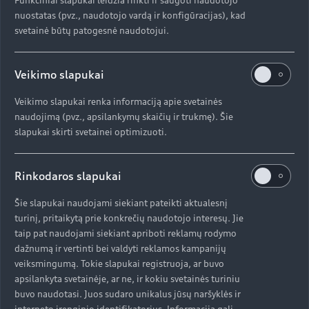
nuostatas (pvz., naudotojo vardą ir konfigūracijas), kad
svetainė būtų patogesnė naudotojui.
NEDC
Veikimo slapukai
Veikimo slapukai renka informaciją apie svetainės
naudojimą (pvz., apsilankymų skaičių ir trukmę). Šie
WLTP
slapukai skirti svetainei optimizuoti.
Rinkodaros slapukai
WLTP procedūra iš naujo apibrėžia degalų
Šie slapukai naudojami siekiant pateikti aktualesnį
sąnaudoms ir išmetamų išlakų nustatymui
turinį, pritaikytą prie konkrečių naudotojo interesų. Jie
naudojamus parametrus. Privalumai iš pirmo
taip pat naudojami siekiant apriboti reklamų rodymo
dažnumą ir vertinti bei valdyti reklamos kampanijų
žvilgsnio:
veiksmingumą. Tokie slapukai registruoja, ar buvo
apsilankyta svetainėje, ar ne, ir kokiu svetainės turiniu
buvo naudotasi. Juos sudaro unikalus jūsų naršyklės ir
interneto įrenginio identifikatorius. Informacija gali