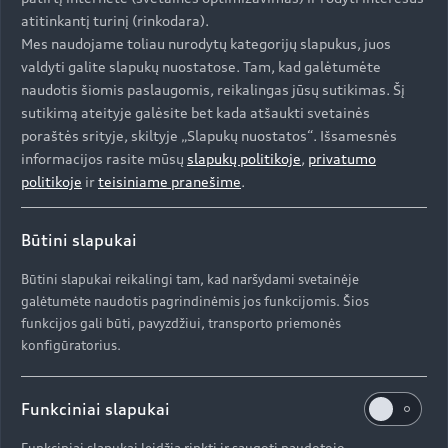
atitinkantį turinį (rinkodara).
Mes naudojame toliau nurodytų kategorijų slapukus, juos
valdyti galite slapukų nuostatose. Tam, kad galėtumėte
naudotis šiomis paslaugomis, reikalingas jūsų sutikimas. Šį
sutikimą ateityje galėsite bet kada atšaukti svetainės
poraštės srityje, skiltyje „Slapukų nuostatos“. Išsamesnės
informacijos rasite mūsų
slapukų politikoje
,
privatumo
politikoje
ir
teisiniame pranešime
.
Būtini slapukai
NEDC ir WLTP.
Būtini slapukai reikalingi tam, kad naršydami svetainėje
Nuo 2017 m. rudens automobiliams skirtus
galėtumėte naudotis pagrindinėmis jos funkcijomis. Šios
NEDC laboratorinius bandymus pakeis WLTP.
funkcijos gali būti, pavyzdžiui, transporto priemonės
Naujieji bandymų parametrai užtikrins
konfigūratorius.
tikroviškesnes ir didesnes vertes. Čia
perskaitysite, kuo šios procedūros skiriasi
praktiškai.
Funkciniai slapukai
Sužinokite daugiau
Funkciniai slapukai leidžia rinkti ir saugoti naudotojo