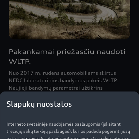
Pakankamai priežasčių naudoti
WLTP.
Nuo 2017 m. rudens automobiliams skirtus
NEDC laboratorinius bandymus pakeis WLTP.
Naujieji bandymų parametrai užtikrins
tikroviškesnes ir didesnes vertes. Čia
Slapukų nuostatos
perskaitysite, kuo šios procedūros skiriasi
praktiškai.
Sužinokite daugiau
Interneto svetainėje naudojamės paslaugomis (įskaitant
trečiųjų šalių teikėjų paslaugas), kurios padeda pagerinti jūsų
patirtį internete (svetainės optimizavimas) ir rodyti interesus