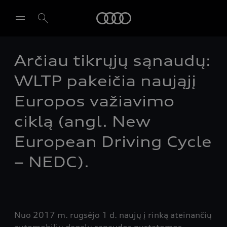
Audi
Arčiau tikrųjų sąnaudų:
Pasirinkti atstovybę
WLTP pakeičia naująjį
Europos važiavimo
ciklą (angl. New
European Driving Cycle
– NEDC).
Nuo 2017 m. rugsėjo 1 d. naujų į rinką ateinančių