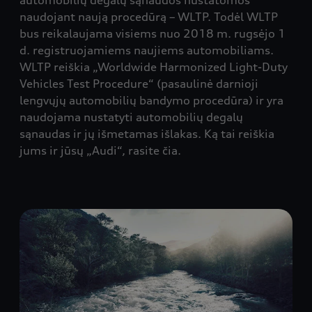
automobilių degalų sąnaudos nustatomos
naudojant naują procedūrą – WLTP. Todėl WLTP
bus reikalaujama visiems nuo 2018 m. rugsėjo 1
d. registruojamiems naujiems automobiliams.
WLTP reiškia „Worldwide Harmonized Light-Duty
Vehicles Test Procedure“ (pasaulinė darnioji
lengvųjų automobilių bandymo procedūra) ir yra
naudojama nustatyti automobilių degalų
sąnaudas ir jų išmetamas išlakas. Ką tai reiškia
jums ir jūsų „Audi“, rasite čia.