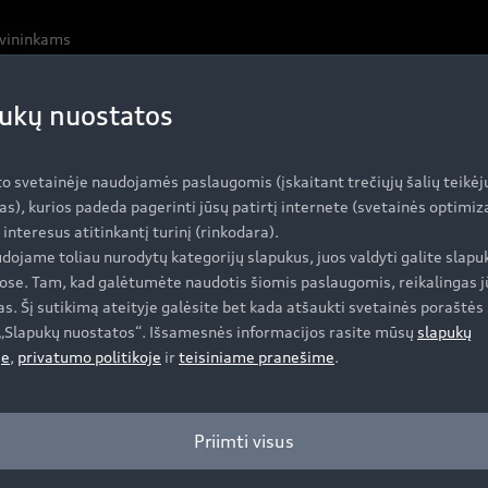
avininkams
ukų nuostatos
Įsigyti Audi
A
to svetainėje naudojamės paslaugomis (įskaitant trečiųjų šalių teikėj
as), kurios padeda pagerinti jūsų patirtį internete (svetainės optimi
i interesus atitinkantį turinį (rinkodara).
dojame toliau nurodytų kategorijų slapukus, juos valdyti galite slapu
Specialūs pasiūlymai
Se
ose. Tam, kad galėtumėte naudotis šiomis paslaugomis, reikalingas j
s. Šį sutikimą ateityje galėsite bet kada atšaukti svetainės poraštės 
Automobiliai sandėlyje
Se
e „Slapukų nuostatos“. Išsamesnės informacijos rasite mūsų
slapukų
Naudoti Audi
Or
je
,
privatumo politikoje
ir
teisiniame pranešime
.
Audi Lizingas
Or
Ga
Priimti visus