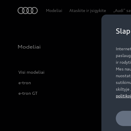
Audi
Modeliai
Ataskite ir įsigykite
„Audi“ s
Slap
Modeliai
Interne
paslaug
ir rodyt
Mes nau
Visi modeliai
nuostat
sutikima
e-tron
skiltyj
e-tron GT
politiko