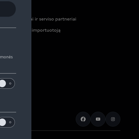
ontaktai
ekybos atstovai ir serviso partneriai
formacija apie importuotoją
iemonės