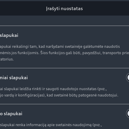
AUDI AG
K
Įrašyti nuostatas
Pr
Apie kompaniją (ENG)
In
 slapukai
Apie kompaniją (ENG)
lapukai reikalingi tam, kad naršydami svetainėje galėtumėte naudotis
Istorija (ENG)
nėmis jos funkcijomis. Šios funkcijos gali būti, pavyzdžiui, transporto pr
atorius.
niai slapukai
ai slapukai leidžia rinkti ir saugoti naudotojo nuostatas (pvz.,
o vardą ir konfigūracijas), kad svetainė būtų patogesnė naudotojui.
o slapukai
slapukai renka informaciją apie svetainės naudojimą (pvz.,