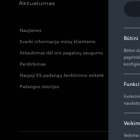
Aktualumas
Naujienos
Būtini
Svarbi informacija mūsų klientams
Būtini s
Atšaukimas dėl oro pagalvių saugumo
pagrindi
Perdirbimas
konfigūr
Naujoji ES padangų ženklinimo etiketė
Funkci
Pažangos istorijos
Funkcini
naudotoj
Veikim
Veikimo 