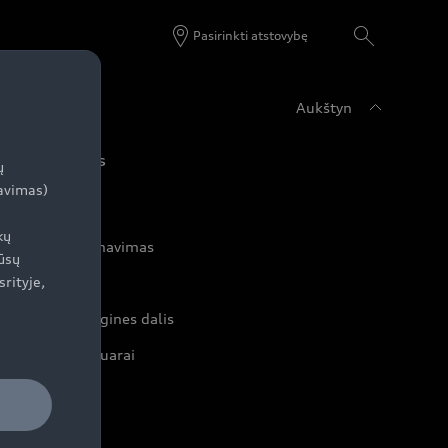
Pasirinkti atstovybę
Aukštyn
udi servisas
ų
zavimas)
kų
rvisas ir aptarnavimas
ūsų
srityje,
rviso akcijos
iginalias atsargines dalis
iginalūs aksesuarai
rantijos