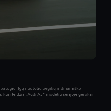
i patogių ilgų nuotolių bėgikų ir dinamiško
 kuri leidžia „Audi A5“ modelių serijoje gerokai