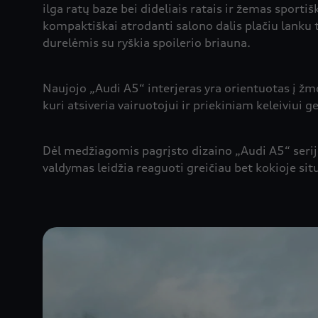
ilga ratų baze bei dideliais ratais ir žemas sport
kompaktiškai atrodanti salono dalis plačiu lanku tę
durelėmis su ryškia spoilerio briauna.
Naujojo „Audi A5“ interjeras yra orientuotas į žmo
kuri atsiveria vairuotojui ir priekiniam keleiviu
Dėl medžiagomis pagrįsto dizaino „Audi A5“ serij
valdymas leidžia reaguoti greičiau bet kokioje situ