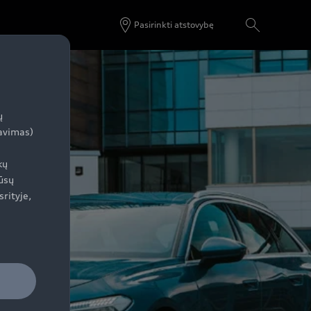
Pasirinkti atstovybę
ų
zavimas)
kų
ūsų
srityje,