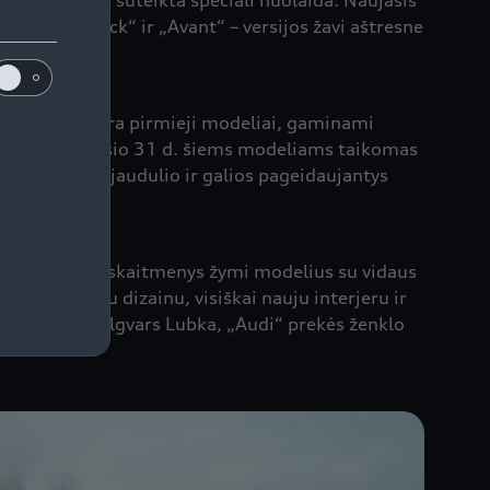
irkėjams bus suteikta speciali nuolaida. Naujasis
 – „Sportback“ ir „Avant“ – versijos žavi aštresne
.
Šios versijos yra pirmieji modeliai, gaminami
oje, o iki sausio 31 d. šiems modeliams taikomas
rų. Daugiau jaudulio ir galios pageidaujantys
, o nelyginiai skaitmenys žymi modelius su vidaus
ia atletišku dizainu, visiškai nauju interjeru ir
sio“, – sako Ilgvars Lubka, „Audi“ prekės ženklo