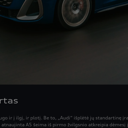
rtas
ugo ir į ilgį, ir plotį. Be to, „Audi“ išplėtė jų standartin
atnaujinta A5 šeima iš pirmo žvilgsnio atkreipia dėmesį į 