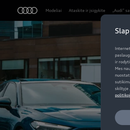
Audi
Modeliai
Ataskite ir įsigykite
„Audi“ s
Slap
Interne
paslaug
ir rodyt
Mes nau
nuostat
sutikima
skiltyj
politiko