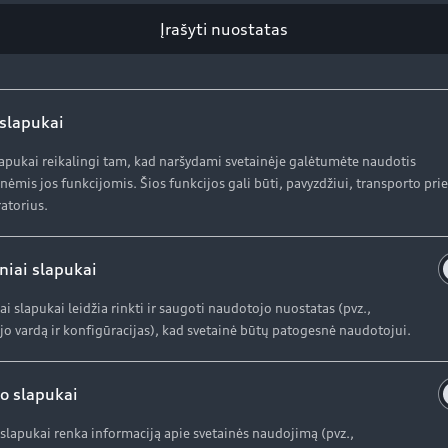
Įrašyti nuostatas
 slapukai
lapukai reikalingi tam, kad naršydami svetainėje galėtumėte naudotis
nėmis jos funkcijomis. Šios funkcijos gali būti, pavyzdžiui, transporto pr
atorius.
niai slapukai
 ir „Audi S5“ jau pasi
ai slapukai leidžia rinkti ir saugoti naudotojo nuostatas (pvz.,
o vardą ir konfigūracijas), kad svetainė būtų patogesnė naudotojui.
umo ir inovacijų derin
o slapukai
ausių šių metų naujienų – moderniu sportiškumu spinduliuo
slapukai renka informaciją apie svetainės naudojimą (pvz.,