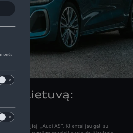
iemonės
ekė Lietuvą:
ys
jantys naujieji „Audi A5“. Klientai jau gali su