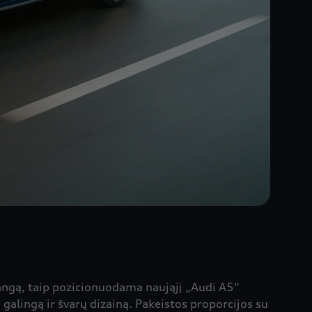
ę įrangą, taip pozicionuodama naująjį „Audi A5“
galingą ir švarų dizainą. Pakeistos proporcijos su