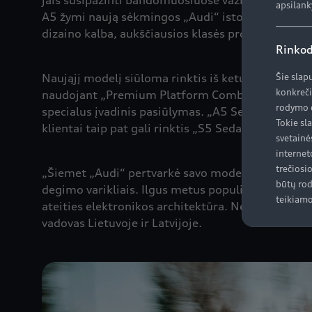
jais susipažinti bandomuosiuose važiavimuose, o n
apsilank
A5 žymi naują sėkmingos „Audi“ istorijos vidutini
dizaino kalba, aukščiausios klasės proporcijomis i
Rinkod
Naująjį modelį siūloma rinktis iš keturių variantų
Šie slap
konkreči
naudojant „Premium Platform Combustion“ (PPC) pl
rodymo d
specialus įvadinis pasiūlymas. „A5 Sedan“ kainos
Tokie sl
klientai taip pat gali rinktis „S5 Sedan“ ir „S5 Ava
svetainė
internet
trečiosi
„Šiemet „Audi“ pertvarkė savo modeliu pavadinimus
būtų rod
degimo varikliais. Ilgus metus populiarumo neprara
teikiamo
ateities elektronikos architektūra. Neabejojame, k
vadovas Lietuvoje ir Latvijoje.