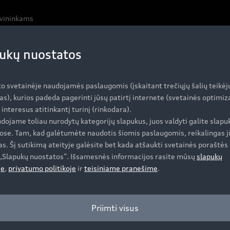
avininkams
ukų nuostatos
to svetainėje naudojamės paslaugomis (įskaitant trečiųjų šalių teikėj
as), kurios padeda pagerinti jūsų patirtį internete (svetainės optimi
i interesus atitinkantį turinį (rinkodara).
dojame toliau nurodytų kategorijų slapukus, juos valdyti galite slapu
ose. Tam, kad galėtumėte naudotis šiomis paslaugomis, reikalingas j
s. Šį sutikimą ateityje galėsite bet kada atšaukti svetainės poraštės 
e „Slapukų nuostatos“. Išsamesnės informacijos rasite mūsų
slapukų
je
,
privatumo politikoje
ir
teisiniame pranešime
.
Priimti visus