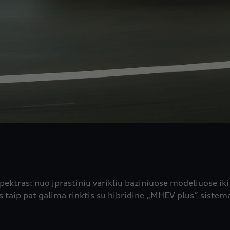
spektras: nuo įprastinių variklių baziniuose modeliuose ik
 taip pat galima rinktis su hibridine „MHEV plus“ sistema,