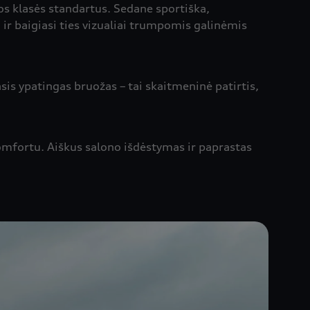
ios klasės standartus. Sedane sportiška,
ą ir baigiasi ties vizualiai trumpomis galinėmis
asis ypatingas bruožas – tai skaitmeninė patirtis,
omfortu. Aiškus salono išdėstymas ir paprastas