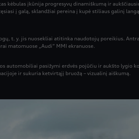
iškas kėbulas įkūnija progresyvų dinamiškumą ir aukščiaus
siasi į galą, sklandžiai pereina į kupė stiliaus galinį lang
gų, t. y. jis nuosekliai atitinka naudotojų poreikius. Antr
i gerai matomuose „Audi“ MMI ekranuose.
os automobiliai pasižymi erdvės pojūčiu ir aukšto lygio k
acijoje ir sukuria ketvirtąjį bruožą – vizualinį aiškumą.