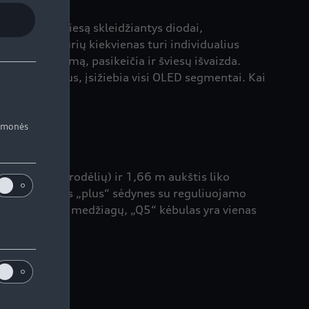
efektyvūs šviesą skleidžiantys diodai,
ų variantų, kurių kiekvienas turi individualius
namic“ režimą, pasikeičia ir šviesų išvaizda.
ip per du metrus, įsižiebia visi OLED segmentai. Kai
iemonės
tis (be veidrodėlių) ir 1,66 m aukštis liko
miamas galines „plus“ sėdynes su reguliuojamo
otų skirtingų medžiagų, „Q5“ kėbulas yra vienas