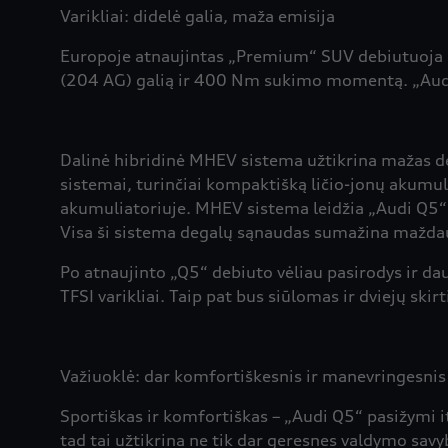
Varikliai: didelė galia, maža emisija
Europoje atnaujintas „Premium“ SUV debiutuoja kai
(204 AG) galią ir 400 Nm sukimo momentą. „Audi 
Dalinė hibridinė MHEV sistema užtikrina mažas de
sistemai, turinčiai kompaktišką ličio-jonų akumu
akumuliatoriuje. MHEV sistema leidžia „Audi Q5“ r
Visa ši sistema degalų sąnaudas sumažina mažda
Po atnaujinto „Q5“ debiuto vėliau pasirodys ir daug
TFSI varikliai. Taip pat bus siūlomas ir dviejų ski
Važiuoklė: dar komfortiškesnis ir manevringesnis
Sportiškas ir komfortiškas – „Audi Q5“ pasižymi i
tad tai užtikrina ne tik dar geresnes valdymo savy