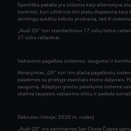
Sportiška pakaba yra siūloma kaip alternatyva st
kontrole, kuri užtikrina itin platų diapazoną tar
skirtingų aukščių kėbulo prošvaisą, tad ši sistema
„Audi Q5“ turi standartinius 17 colių lietus ratlan
21 colio ratlankiai.
Važiavimo pagalbos sistemos: saugumo ir komfo
Atnaujintas „Q5“ turi itin plačią pagalbinių sist
pasekmes su priekyje esančiais eismo dalyviais. 
saugumą. Adaptyvi greičio palaikymo sistema vair
skatina taupesnį važiavimo stilių ir padeda sumaž
Debiutas rinkoje: 2020 m. rudenį
„Audi Q5“ yra gaminamas San Chose Čiapos gamykl