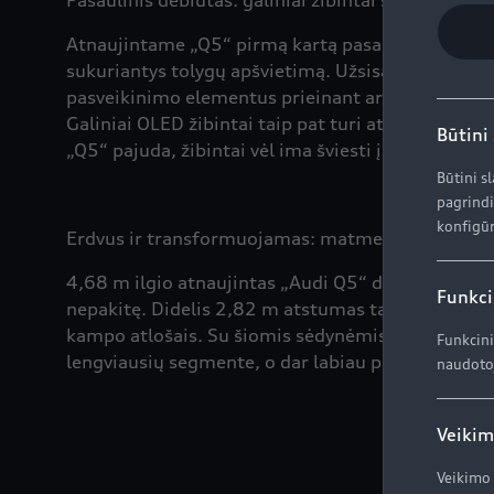
Pasaulinis debiutas: galiniai žibintai su skaitme
Atnaujintame „Q5“ pirmą kartą pasaulyje pristatom
sukuriantys tolygų apšvietimą. Užsisakydami naują „
pasveikinimo elementus prieinant ar nueinant nuo 
Galiniai OLED žibintai taip pat turi atstumo jutikl
Būtini
„Q5“ pajuda, žibintai vėl ima šviesti įprastai.
Būtini s
pagrindi
konfigūr
Erdvus ir transformuojamas: matmenys ir salono
4,68 m ilgio atnaujintas „Audi Q5“ dėl didesnių b
Funkci
nepakitę. Didelis 2,82 m atstumas tarp ašių užti
kampo atlošais. Su šiomis sėdynėmis bagažo skyri
Funkcini
lengviausių segmente, o dar labiau pagerinta garso
naudotoj
Veikim
Veikimo 