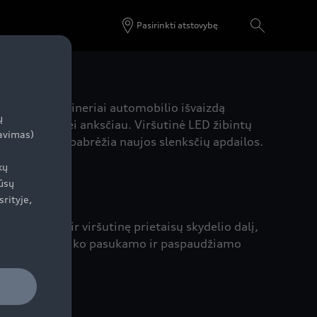
Pasirinkti atstovybę
, „Audi“ dizaineriai automobilio išvaizdą
ų
 platesnės nei anksčiau. Viršutinė LED žibintų
zavimas)
ošvaisa, kurią pabrėžia naujos slenksčių apdailos.
kų
ūsų
srityje,
ria apatinę ir viršutinę prietaisų skydelio dalį,
konsolėje nebeliko pasukamo ir paspaudžiamo