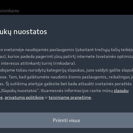
avininkams
ukų nuostatos
aino bruožai
je pabrėžia galią, tvirtumą ir saugumą. Atnaujindami išorę
to svetainėje naudojamės paslaugomis (įskaitant trečiųjų šalių teikėj
pės vientisos grotelės dabar yra plokštesnės, todėl atrodo
as), kurios padeda pagerinti jūsų patirtį internete (svetainės optimi
į „Q5“ iš šono, dabar jis atrodo veržlesnis ir su didesne pr
i interesus atitinkantį turinį (rinkodara).
dojame toliau nurodytų kategorijų slapukus, juos valdyti galite slapu
ose. Tam, kad galėtumėte naudotis šiomis paslaugomis, reikalingas j
 kokybė
s. Šį sutikimą ateityje galėsite bet kada atšaukti svetainės poraštės 
e „Slapukų nuostatos“. Išsamesnės informacijos rasite mūsų
slapukų
ir lengvumą. Iškilus ir elegantiškas apdailos intarpas atski
je
,
privatumo politikoje
ir
teisiniame pranešime
.
uch“ ekranas su garsiniu paspaudimo atsaku. Centrinėje 
Priimti visus