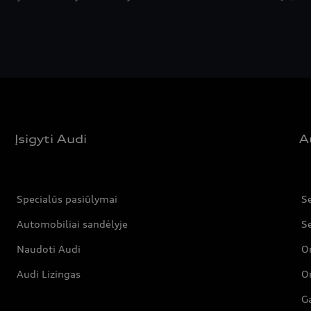
Įsigyti Audi
A
Specialūs pasiūlymai
Se
Automobiliai sandėlyje
Se
Naudoti Audi
Or
Audi Lizingas
Or
Ga