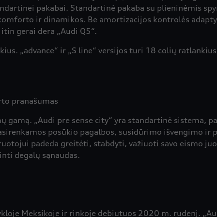
andartinei pakabai. Standartinė pakaba su plieninėmis sp
p komforto ir dinamikos. Be amortizacijos kontrolės adapt
 itin gerai dera „Audi Q5“.
kius. „advance“ ir „S line“ versijos turi 18 colių ratlankiu
rto pranašumas
emų gamą. „Audi pre sense city“ yra standartinė sistema, 
Pasirenkamos posūkio pagalbos, susidūrimo išvengimo ir p
uotojui padeda greitėti, stabdyti, važiuoti savo eismo j
inti degalų sąnaudas.
oje Meksikoje ir rinkoje debiutuos 2020 m. rudenį. „Aud