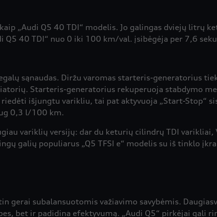
p „Audi Q5 40 TDI“ modelis. Jo galingas dviejų litrų ketu
Q5 40 TDI“ nuo 0 iki 100 km/val. įsibėgėja per 7,6 sekun
galų sąnaudas. Diržu varomas starteris-generatorius tiek
liatorių. Starteris-generatorius rekuperuoja stabdymo met
iedėti išjungtu varikliu, tai pat aktyvuoja „Start-Stop“ 
ug 0,3 l/100 km.
iau variklių versijų: dar du keturių cilindrų TDI varikliai,
rtingų galių populiarus „Q5 TFSI e“ modelis su iš tinklo įk
tin gerai subalansuotomis važiavimo savybėmis. Daugiasvir
bes, bet ir padidina efektyvumą. „Audi Q5“ pirkėjai gali ri