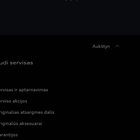
Aukštyn
udi servisas
rvisas ir aptarnavimas
rviso akcijos
iginalias atsargines dalis
iginalūs aksesuarai
rantijos