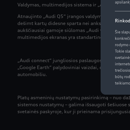
apsilank
Valdymas, multimedijos sistema ir „Audi connect
Atnaujinto „Audi Q5“ įrangos valdymui naudojama
Rinkod
dešimt kartų didesne sparta nei anksčiau. Standar
aukščiausiai gamoje siūlomas „Audi virtual cockpi
Šie slap
multimedijos ekranas yra standartinė „Q5“ įranga
konkreči
rodymo d
Tokie sl
svetainė
„Audi connect“ jungliosios paslaugos „Audi Q5“ su
internet
„Google Earth“ palydoviniai vaizdai, detalios va
trečiosi
automobiliu.
būtų rod
teikiamo
Platų asmeninių nustatymų pasirinkimą – nuo daž
sistemos nustatymų – galima išsaugoti šešiuose s
svetainės paskyroje, kur ji prieinama prisijungus