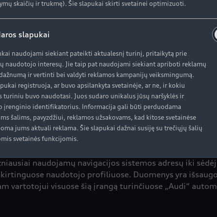
ymų skaičių ir trukmę). Šie slapukai skirti svetainei optimizuoti.
“: aukščiausio lygio junglumas
s naujas modulis – trečios kartos „MIB 3“ (Modular Info
aros slapukai
tinėje komplektacijoje sistema turi įprastą prietaisų skyd
t plus“ skydelis – didelės raiškos 12,3 colio skaitmeninis
ukai naudojami siekiant pateikti aktualesnį turinį, pritaikytą prie
.
ų naudotojo interesų. Jie taip pat naudojami siekiant apriboti reklamų
ažnumą ir vertinti bei valdyti reklamos kampanijų veiksmingumą.
apukai registruoja, ar buvo apsilankyta svetainėje, ar ne, ir kokiu
s turiniu buvo naudotasi. Juos sudaro unikalus jūsų naršyklės ir
teikia interneto ir eismo infrastruktūros prieigą. Naviga
o įrenginio identifikatorius. Informacija gali būti perduodama
žiavimo nuorodos ir informacija apie eismą. „myAudi“ prog
oms šalims, pavyzdžiui, reklamos užsakovams, kad kitose svetainėse
oma jums aktuali reklama. Šie slapukai dažnai susiję su trečiųjų šalių
mis svetainės funkcijomis.
niausiai naudojamų navigacijos sistemos adresų iki sėdė
kirtinguose naudotojo profiliuose. Duomenys yra išsaugo
iam vartotojui visuose šią įrangą turinčiuose „Audi“ autom