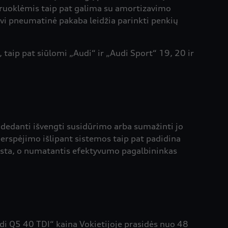
yruoklėmis taip pat galima su amortizavimo
yvi pneumatinė pakaba leidžia parinkti penkių
s, taip pat siūlomi „Audi“ ir „Audi Sport“ 19, 20 ir
padedanti išvengti susidūrimo arba sumažinti jo
erspėjimo išlipant sistemos taip pat padidina
uosta, o numatantis efektyvumo pagalbininkas
i Q5 40 TDI“ kaina Vokietijoje prasidės nuo 48