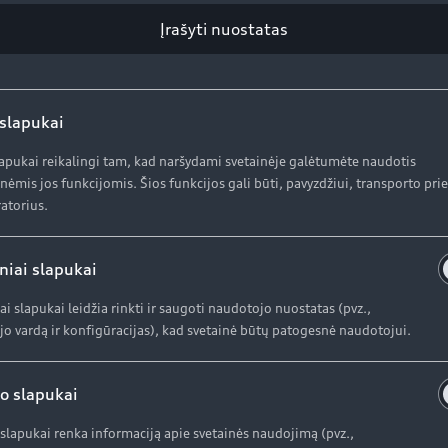
nine OLED technologija
Įrašyti nuostatas
a naujos kartos OLED šviesų technologija. OLED yra itin 
Q5“, pirkėjai gali rinktis iš trijų skirtingų galinių žibint
automobilio. „Audi drive select“ sistemoje pasirinkus „dy
ius – jei iš galo priartėjama prie stovinčio „Q5“ arčiau ka
 slapukai
lapukai reikalingi tam, kad naršydami svetainėje galėtumėte naudotis
nėmis jos funkcijomis. Šios funkcijos gali būti, pavyzdžiui, transporto pr
atorius.
 erdvė
uferių dabar yra 19 mm ilgesnis už pirmtaką. Jo 1,89 m plo
niai slapukai
krina erdvę salone, o papildomai galima užsisakyti pastu
aus tūris siekia nuo 550 iki 1550 l. Dėl sumaniai panaud
ai slapukai leidžia rinkti ir saugoti naudotojo nuostatas (pvz.,
 izoliacija užtikrina ypatingą tylą salone.
o vardą ir konfigūracijas), kad svetainė būtų patogesnė naudotojui.
o slapukai
slapukai renka informaciją apie svetainės naudojimą (pvz.,