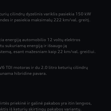
rių cilindrų dyzelinis variklis pasiekia 150 kW
des ir pasiekia maksimalų 222 km/val. greitį.
ia energiją automobilio 12 voltų elektros
u sukuriamą energiją ir išsaugo ją
sistemą, esant mažesniam kaip 22 km/val. greičiui.
 V6 TDI motoras ir du 2.0 litro keturių cilindrų
raunama hibridine pavara.
tės priekinė ir galinė pakabos yra itin lengvos,
nktis iš keturių skirtingų pakabos variantų.