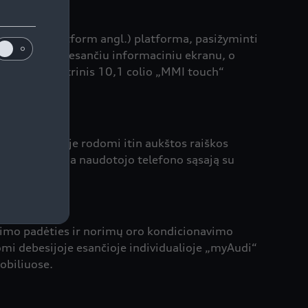
tainment Platform angl.) platforma, pasižyminti
elį su centre esančiu informaciniu ekranu, o
 ekranas. Centrinis 10,1 colio „MMI touch“
cijos sistemoje rodomi itin aukštos raiškos
rama užtikrina naudotojo telefono sąsają su
jimo padėties ir norimų oro kondicionavimo
mi debesijoje esančioje individualioje „myAudi“
obiliuose.