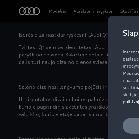
Audi
Modeliai
Ataskite ir įsigykite
„Audi“ s
Slap
Išorės dizainas: dar ryškesni „Audi Q“ šeimos diz
Tvirtas „Q“ šeimos identitetas „Audi Q5“ išvaizdo
Interne
paryškino ne viena išskirtine detale. Aštuoniakam
paslaug
dalis turi naujo dizaino dienos šviesas. Žvelgiant 
ir rodyt
Mes nau
nuostat
Salono dizainas: lengvumo pojūtis ir aukščiausia
sutikima
skiltyj
Horizontalios dizaino linijos pabrėžia salono erdvę 
politiko
kurioje pagrindinis akcentas yra iškilęs „MMI to
valdiklio, kurio vietoje dabar sumontuota dėtuvė.