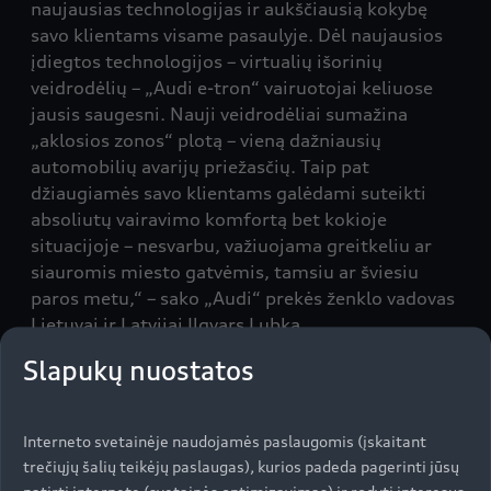
naujausias technologijas ir aukščiausią kokybę
savo klientams visame pasaulyje. Dėl naujausios
įdiegtos technologijos – virtualių išorinių
veidrodėlių – „Audi e-tron“ vairuotojai keliuose
jausis saugesni. Nauji veidrodėliai sumažina
„aklosios zonos“ plotą – vieną dažniausių
automobilių avarijų priežasčių. Taip pat
džiaugiamės savo klientams galėdami suteikti
absoliutų vairavimo komfortą bet kokioje
situacijoje – nesvarbu, važiuojama greitkeliu ar
siauromis miesto gatvėmis, tamsiu ar šviesiu
paros metu,“ – sako „Audi“ prekės ženklo vadovas
Lietuvai ir Latvijai Ilgvars Ļubka.
Slapukų nuostatos
Nedidelių kamerų, integruotų į šešiakampio
laikiklio plokštumą, vaizdas apdorojamas
Interneto svetainėje naudojamės paslaugomis (įskaitant
skaitmeniniu būdu ir perduodamas į didelio
trečiųjų šalių teikėjų paslaugas), kurios padeda pagerinti jūsų