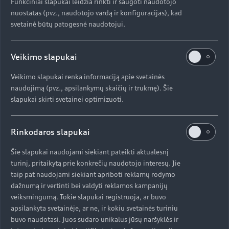
posūkių ir automobilio statymo aikštelėje.
Funkciniai slapukai leidžia rinkti ir saugoti naudotojo
Važiuojant greitkeliu sumažėja regėjimo laukas,
nuostatas (pvz., naudotojo vardą ir konfigūracijas), kad
kad vairuotojas, važiuodamas dideliu greičiu,
svetainė būtų patogesnė naudotojui.
galėtų greičiau įvertinti greitį, o kitos transporto
priemonės veidrodėlio ekrane pasirodo didesnės.
Veikimo slapukai
Jei vairuotojas praneša apie ketinimą pasukti ar
keisti eismo juostas, tokiu atveju vaizdo
Veikimo slapukai renka informaciją apie svetainės
indikatorius padidina detales atitinkamoje pusėje
naudojimą (pvz., apsilankymų skaičių ir trukmę). Šie
– į kurią norima sukti. Tai sumažina „akląją zoną“.
slapukai skirti svetainei optimizuoti.
Manevravimo ir automobilio parkavimo metu,
regėjimo laukas nukreipiamas žemyn. Posūkio
Rinkodaros slapukai
metu ekrano kraštai nušvinta žaliai, jame taip pat
rodomi „Audi Side Assitance-Change“ vairuotojo
Šie slapukai naudojami siekiant pateikti aktualesnį
asistento pranešimai.
turinį, pritaikytą prie konkrečių naudotojo interesų. Jie
taip pat naudojami siekiant apriboti reklamų rodymo
dažnumą ir vertinti bei valdyti reklamos kampanijų
veiksmingumą. Tokie slapukai registruoja, ar buvo
Elektrizuojančiai smagu vairuoti: „Audi e-tron“
apsilankyta svetainėje, ar ne, ir kokiu svetainės turiniu
buvo naudotasi. Juos sudaro unikalus jūsų naršyklės ir
„Audi e-tron“ yra pirmasis vien tik elektra