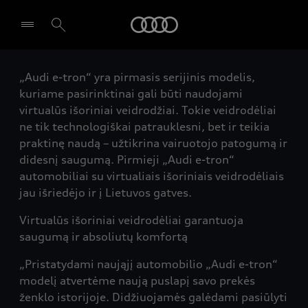
Audi
„Audi e-tron“ yra pirmasis serijinis modelis,
Pasirinkti atstovybę
kuriame pasirinktinai gali būti naudojami
virtualūs išoriniai veidrodžiai. Tokie veidrodėliai
ne tik technologiškai patrauklesni, bet ir teikia
praktinę naudą – užtikrina vairuotojo patogumą ir
didesnį saugumą. Pirmieji „Audi e-tron“
automobiliai su virtualiais išoriniais veidrodėliais
jau išriedėjo ir į Lietuvos gatves.
Virtualūs išoriniai veidrodėliai garantuoja
saugumą ir absoliutų komfortą
„Pristatydami naująjį automobilio „Audi e-tron“
modelį atvertėme naują puslapį savo prekės
ženklo istorijoje. Didžiuojamės galėdami pasiūlyti