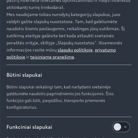
kontrasto 1280x800 rezoliucijos OLED ekranus,
patirtį internete (svetainės optimizavimas) ir rodyti interesus
kurie įmontuoti tarp prietaisų skydelio ir durelių.
atitinkantį turinį (rinkodara).
Veidrodėliai harmoningai įsilieja į vairuotoją
Mes naudojame toliau nurodytų kategorijų slapukus, juos
valdyti galite slapukų nuostatose. Tam, kad galėtumėte
supančią aplinką. Didelės raiškos 7 colių
naudotis šiomis paslaugomis, reikalingas jūsų sutikimas. Šį
įstrižainės ekranuose įdiegtas automatinis
sutikimą ateityje galėsite bet kada atšaukti svetainės
ryškumo reguliavimas ir atstumo jutikliai.
poraštės srityje, skiltyje „Slapukų nuostatos“. Išsamesnės
Veidrodėliuose įdiegti priartėjimo sensoriai –
informacijos rasite mūsų
slapukų politikoje
,
privatumo
pajudinus pirštą link jutiklinio ekrano paviršiaus,
politikoje
ir
teisiniame pranešime
.
aktyvuojasi simboliai, kuriuos naudojant galima
perstumti vaizdo fragmentą. Perjungimo funkcija
leidžia vairuotojui naudoti savo ekraną norint
Būtini slapukai
reguliuoti virtualų keleivio pusės veidrodėlį.
Būtini slapukai reikalingi tam, kad naršydami svetainėje
Dėl modernaus vaizdo apdorojimo ekranai rodo
galėtumėte naudotis pagrindinėmis jos funkcijomis. Šios
pastebimai geresnį vaizdą nei tradiciniai
funkcijos gali būti, pavyzdžiui, transporto priemonės
konfigūratorius.
veidrodėliai įvairiose situacijose, pavyzdžiui,
kuomet juos apšviečia tiesioginiai saulės
spinduliai. Veidrodėlių valdymo sistemoje galima
Funkciniai slapukai
nustatyti tris skirtingus režimus – greitkelio,