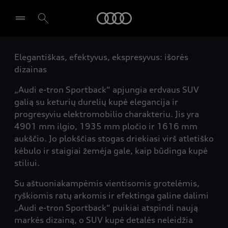
Audi
Elegantiškas, efektyvus, ekspresyvus: išorės
Pasirinkti atstovybę
dizainas
„Audi e-tron Sportback“ apjungia erdvaus SUV
galią su keturių durelių kupė elegancija ir
progresyviu elektromobilio charakteriu. Jis yra
4901 mm ilgio, 1935 mm pločio ir 1616 mm
aukščio. Jo plokščias stogas driekiasi virš atletiško
kėbulo ir staigiai žemėja gale, kaip būdinga kupė
stiliui.
Su aštuoniakampėmis vientisomis grotelėmis,
ryškiomis ratų arkomis ir efektinga galine dalimi
„Audi e-tron Sportback“ puikiai atspindi naują
markės dizainą, o SUV kupė detalės neleidžia