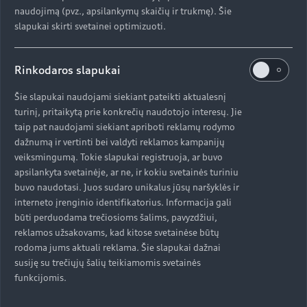
padėtį ir visiškai nuspaudęs akceleratorių,
naudojimą (pvz., apsilankymų skaičių ir trukmę). Šie
vairuotojas gali aktyvuoti „boost“ režimą, kuomet
slapukai skirti svetainei optimizuoti.
aštuonioms sekundėms elektros pavara pasiekia
300 kW galią ir 664 Nm sukimo momentą. Tai
Rinkodaros slapukai
SUV kupė leidžia nuo 0 iki 100 km/h įsibėgėti per
5,7 sekundes.
Šie slapukai naudojami siekiant pateikti aktualesnį
turinį, pritaikytą prie konkrečių naudotojo interesų. Jie
taip pat naudojami siekiant apriboti reklamų rodymo
Vienas svarbiausių faktorių, lemiančių sportišką
dažnumą ir vertinti bei valdyti reklamos kampanijų
veiksmingumą. Tokie slapukai registruoja, ar buvo
charakterį ir ypatingai geras valdymo savybes, yra
apsilankyta svetainėje, ar ne, ir kokiu svetainės turiniu
žemai sumontuoti pavaros elementai,
buvo naudotasi. Juos sudaro unikalus jūsų naršyklės ir
užtikrinantys gerokai žemesnį svorio centrą,
interneto įrenginio identifikatorius. Informacija gali
palyginti su įprastu SUV. Visi sunkiausi elementai
būti perduodama trečiosioms šalims, pavyzdžiui,
yra sumontuoti automobilio centre. Svorio
reklamos užsakovams, kad kitose svetainėse būtų
paskirstymas ašims yra puikiai subalansuotas su
rodoma jums aktuali reklama. Šie slapukai dažnai
beveik 50:50 siekiančiu santykiu ir neutraliomis
susiję su trečiųjų šalių teikiamomis svetainės
inercinėmis kėbulo savybėmis.
funkcijomis.