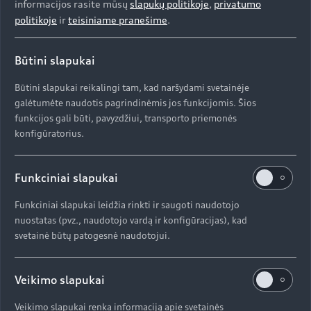
nuo kitų eismo dalyvių. Be to, jos taip pat turi
informacijos rasite mūsų
slapukų politikoje
,
privatumo
tokias pažangias funkcijas kaip juostų ir
politikoje
ir
teisiniame pranešime
.
orientacinės šviesos.
Būtini slapukai
Būtini slapukai reikalingi tam, kad naršydami svetainėje
Sportiškas efektyvumas: elektriniai varikliai,
galėtumėte naudotis pagrindinėmis jos funkcijomis. Šios
elektrinė visų ratų pavara, pakaba
funkcijos gali būti, pavyzdžiui, transporto priemonės
„Audi e-tron Sportback 55 quattro“ leidžia
konfigūratorius.
vairuotojui mėgautis efektyvumu, dinamika ir
ypatinga ramybe. Kiekviena ašis turi sumontuotą
Funkciniai slapukai
elektros variklį, varomą trifaze elektros srove.
Pasiekdami 265 kW galią ir 561 Nm sukimo
Funkciniai slapukai leidžia rinkti ir saugoti naudotojo
momentą, du elektros varikliai SUV kupė padeda
nuostatas (pvz., naudotojo vardą ir konfigūracijas), kad
itin greitai įsibėgėti ir važiuoti be taršos
svetainė būtų patogesnė naudotojui.
praktiškai visiškoje tyloje. Iki 100 km/h „Audi e-
tron Sportback 55 quattro“ įsibėgėja per 6,6
Veikimo slapukai
sekundes, o maksimalus greitis yra apribotas ties
200 km/h. Perjungęs važiavimo režimą iš D į S
Veikimo slapukai renka informaciją apie svetainės