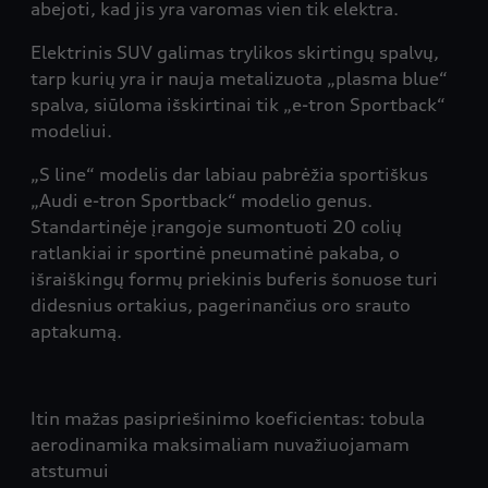
abejoti, kad jis yra varomas vien tik elektra.
Elektrinis SUV galimas trylikos skirtingų spalvų,
tarp kurių yra ir nauja metalizuota „plasma blue“
spalva, siūloma išskirtinai tik „e-tron Sportback“
modeliui.
„S line“ modelis dar labiau pabrėžia sportiškus
„Audi e-tron Sportback“ modelio genus.
Standartinėje įrangoje sumontuoti 20 colių
ratlankiai ir sportinė pneumatinė pakaba, o
išraiškingų formų priekinis buferis šonuose turi
didesnius ortakius, pagerinančius oro srauto
aptakumą.
Itin mažas pasipriešinimo koeficientas: tobula
aerodinamika maksimaliam nuvažiuojamam
atstumui