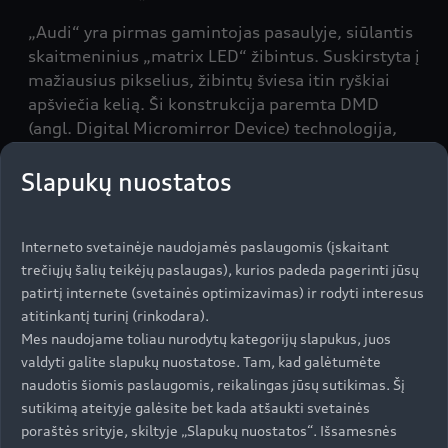
„Audi“ yra pirmas gamintojas pasaulyje, siūlantis
skaitmeninius „matrix LED“ žibintus. Suskirstyta į
mažiausius pikselius, žibintų šviesa itin ryškiai
apšviečia kelią. Ši konstrukcija paremta DMD
(angl. Digital Micromirror Device) technologija,
kuri naudojama daugelyje vaizdo projektorių. Jos
pagrindas yra mažas lustas su milijonu
Slapukų nuostatos
mikroveidrodžių, kurių vieno kraštinės ilgis siekia
vos kelias šimtąsias milimetrų.
Interneto svetainėje naudojamės paslaugomis (įskaitant
trečiųjų šalių teikėjų paslaugas), kurios padeda pagerinti jūsų
patirtį internete (svetainės optimizavimas) ir rodyti interesus
„Audi e-tron Sportback“ skaitmeninės šviesos,
atitinkantį turinį (rinkodara).
kurios bus siūlomos nuo 2020 m. vidurio, atlieka
Mes naudojame toliau nurodytų kategorijų slapukus, juos
daug užduočių. Skaitmeninė trumpųjų šviesų
valdyti galite slapukų nuostatose. Tam, kad galėtumėte
technologija su ypatingu tikslumu apšviečia
naudotis šiomis paslaugomis, reikalingas jūsų sutikimas. Šį
posūkius, miestų gatves ir užmiesčio kelius, o
sutikimą ateityje galėsite bet kada atšaukti svetainės
tolimosios šviesos dar geriau nukreipia spindulius
poraštės srityje, skiltyje „Slapukų nuostatos“. Išsamesnės