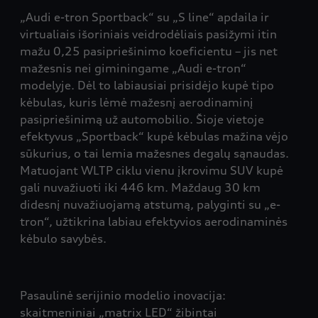
„Audi e-tron Sportback“ su „S line“ apdaila ir
virtualiais išoriniais veidrodėliais pasižymi itin
mažu 0,25 pasipriešinimo koeficientu – jis net
mažesnis nei giminingame „Audi e-tron“
modelyje. Dėl to labiausiai prisidėjo kupė tipo
kėbulas, kuris lėmė mažesnį aerodinaminį
pasipriešinimą už automobilio. Šioje vietoje
efektyvus „Sportback“ kupė kėbulas mažina vėjo
sūkurius, o tai lemia mažesnes degalų sąnaudas.
Matuojant WLTP ciklu vienu įkrovimu SUV kupė
gali nuvažiuoti iki 446 km. Maždaug 30 km
didesnį nuvažiuojamą atstumą, palyginti su „e-
tron“, užtikrina labiau efektyvios aerodinaminės
kėbulo savybės.
Pasaulinė serijinio modelio inovacija:
skaitmeniniai „matrix LED“ žibintai