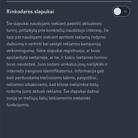
Savo ruožtu „Volkswagen“ ir „Audi“ atstovybių
konsultantai Lietuvoje klientus šiuo metu
Rinkodaros slapukai
konsultuoja nuotoliniu būdu. Gamintojų
Šie slapukai naudojami siekiant pateikti aktualesnį
internetiniuose puslapiuose galima pamatyti
turinį, pritaikytą prie konkrečių naudotojo interesų. Jie
visus Lietuvoje pirkėjų laukiančius lengvuosius
taip pat naudojami siekiant apriboti reklamų rodymo
automobilius, netrukus klientams bus suteikta
dažnumą ir vertinti bei valdyti reklamos kampanijų
galimybė automobilį susikomplektuoti ir įsigyti
veiksmingumą. Tokie slapukai registruoja, ar buvo
internetu, o pristatyti jie bus tiesiai į namus.
apsilankyta svetainėje, ar ne, ir kokiu svetainės turiniu
buvo naudotasi. Juos sudaro unikalus jūsų naršyklės ir
interneto įrenginio identifikatorius. Informacija gali
būti perduodama trečiosioms šalims, pavyzdžiui,
reklamos užsakovams, kad kitose svetainėse būtų
rodoma jums aktuali reklama. Šie slapukai dažnai
Aukštyn
susiję su trečiųjų šalių teikiamomis svetainės
funkcijomis.
Modeliai
Įsigyti Audi