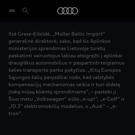
Audi
Ilzė Grase-Ķibildė, „Moller Baltic Import“
Pasirinkti atstovybę
generalinė direktorė, sako, kad šis Aplinkos
ministerijos sprendimas Lietuvoje turėtų
paskatinti vairuotojus labiau atsigręžti į aplinkai
draugiškus automobilius ir paspartinti teigiamus
šalies transporto parko pokyčius. „Kitų Europos
Sąjungos šalių pavyzdžiai rodo, kad valstybės
kompensacijų mechanizmas veikia ir turi didelę
įtaką mūsų klientų sprendimams“, – pastebi ji.
Šiuo metu „Volkswagen“ siūlo „e-up!“, „e-Golf“ ir
„ID.3“ elektromobilių modelius, o „Audi“ – „e-
tron“.