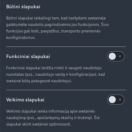
kompensuoti gyventojams dalį išlaidų už įsigytą
Būtini slapukai
elektromobilį yra Klimato kaitos programos dalis
ir tam numatyta skirti 5 mln. eurų. Jis pažymi,
Būtini slapukai reikalingi tam, kad naršydami svetainėje
kad bus skatinami tik elektra varomi lengvieji
galėtumėte naudotis pagrindinėmis jos funkcijomis. Šios
automobiliai.
funkcijos gali būti, pavyzdžiui, transporto priemonės
konfigūratorius.
„Transporto keliama tarša labai prisideda prie
klimato kaitos, todėl reikia imtis efektyvių
priemonių, skatinančių gyventojus rinktis
Funkciniai slapukai
švaresnes, mažiau teršiančias transporto
Funkciniai slapukai leidžia rinkti ir saugoti naudotojo
priemones. Tikimės, kad parama pasinaudos daug
nuostatas (pvz., naudotojo vardą ir konfigūracijas), kad
aplinką tausojančių vairuotojų ir šis sprendimas
svetainė būtų patogesnė naudotojui.
pasiteisins jau netolimoje ateityje“,- teigė jis ir
atkreipė dėmesį, kad prašymus dėl kompensacijų
Aplinkos ministerijos Aplinkos projektų valdymo
Veikimo slapukai
agentūra elektroniniu būdu priims nuo balandžio
20 dienos.
Veikimo slapukai renka informaciją apie svetainės
naudojimą (pvz., apsilankymų skaičių ir trukmę). Šie
slapukai skirti svetainei optimizuoti.