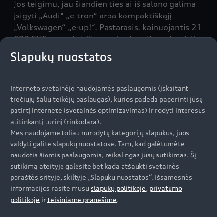
Jos teigimu, jau šiandien tiesiai iš salono galima
įsigyti „Audi“ „e-tron“ arba kompaktiškąjį
„Volkswagen“ „e-up!“. Pastarasis, kainuojantis 21
623 EUR, po subsidijos atpigs beveik penktadaliu
ir pirkėjui atsieis 17 623 EUR. Kitus modelius
Slapukų nuostatos
klientai gali užsisakyti nuotoliniu būdu – jie bus
pristatyti atsidarius gamykloms. „Tiek Vokietijos
mieste Cvikau neseniai atnaujinta gamykla, kuri
Interneto svetainėje naudojamės paslaugomis (įskaitant
yra visiškai perorientuota į elektromobilių
trečiųjų šalių teikėjų paslaugas), kurios padeda pagerinti jūsų
gamybą, tiek kiti grupės fabrikai po karantino
patirtį internete (svetainės optimizavimas) ir rodyti interesus
planuoja paleisti linijas ir patenkinti naujų
atitinkantį turinį (rinkodara).
transporto priemonių paklausą. Tad dabar pats
Mes naudojame toliau nurodytų kategorijų slapukus, juos
metas galvoti apie ateitį“, – pabrėžia įmonės
valdyti galite slapukų nuostatose. Tam, kad galėtumėte
vadovė.
naudotis šiomis paslaugomis, reikalingas jūsų sutikimas. Šį
sutikimą ateityje galėsite bet kada atšaukti svetainės
poraštės srityje, skiltyje „Slapukų nuostatos“. Išsamesnės
informacijos rasite mūsų
slapukų politikoje
,
privatumo
Aplinkos viceministras Marius Narmontas
politikoje
ir
teisiniame pranešime
.
atkreipia dėmesį, kad ministerijos sprendimas