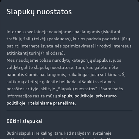
Slapukų nuostatos
Kadangi atstumas tarp ašių yra net 2928 mm,
„Audi e-tron“ pasižymi itin erdviu penkiaviečiu
Interneto svetainėje naudojamės paslaugomis (įskaitant
salonu ir talpiu krovinių skyriumi. Salono ilgis,
trečiųjų šalių teikėjų paslaugas), kurios padeda pagerinti jūsų
atstumas virš galvos, taip pat erdvė kojoms
patirtį internete (svetainės optimizavimas) ir rodyti interesus
antroje sėdynių eilėje yra vieni didžiausių
atitinkantį turinį (rinkodara).
segmente. Dar daugiau erdvės ir komforto
Mes naudojame toliau nurodytų kategorijų slapukus, juos
suteikia visiškai lygios grindys gale, kur
valdyti galite slapukų nuostatose. Tam, kad galėtumėte
įprastuose automobiliuose yra tunelis.
naudotis šiomis paslaugomis, reikalingas jūsų sutikimas. Šį
sutikimą ateityje galėsite bet kada atšaukti svetainės
poraštės srityje, skiltyje „Slapukų nuostatos“. Išsamesnės
Rinkimuose - trys „Audi“ markės modeliai
informacijos rasite mūsų
slapukų politikoje
,
privatumo
politikoje
ir
teisiniame pranešime
.
Spalio 28 dieną startavusiuose „Lietuvos metų
automobilio 2020“ rinkimuose šįmet rungiasi
Būtini slapukai
trys keturių žiedų markės modeliai – be „Audi e-
tron“, rinkimuose taip pat dalyvauja „Audi A1
Būtini slapukai reikalingi tam, kad naršydami svetainėje
Sportback“ ir „Audi Q3 Sportback“.