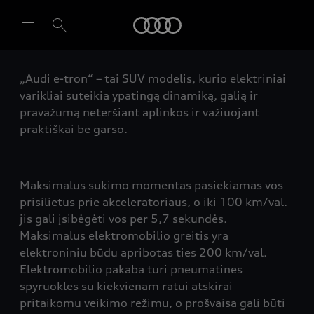
Audi
„Audi e-tron“ – tai SUV modelis, kurio elektriniai
Pasirinkti atstovybę
varikliai suteikia ypatingą dinamiką, galią ir
pravažumą neteršiant aplinkos ir važiuojant
praktiškai be garso.
Maksimalus sukimo momentas pasiekiamas vos
prisilietus prie akceleratoriaus, o iki 100 km/val.
jis gali įsibėgėti vos per 5,7 sekundės.
Maksimalus elektromobilio greitis yra
elektroniniu būdu apribotas ties 200 km/val.
Elektromobilio pakaba turi pneumatines
spyruokles su kiekvienam ratui atskirai
pritaikomu veikimo režimu, o prošvaisa gali būti