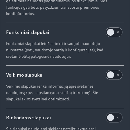
galėtumėte naudotis pagrindinėmis jos funkcijomis. Šios
funkcijos gali būti, pavyzdžiui, transporto priemonės
konfigūratorius.
Dar visai neseniai į Lietuvą atriedėjęs „Audi Q3
Sportback“ – pirmasis „Audi“ kompaktinio
Funkciniai slapukai
krosoverio modelis, apjungiantis praktiškumą ir
eleganciją. Automobilis užtikrina malonų ir
Funkciniai slapukai leidžia rinkti ir saugoti naudotojo
patogų važiavimą bet kokia kelio danga. Mieste,
nuostatas (pvz., naudotojo vardą ir konfigūracijas), kad
tolimoje kelionėje ar bekelėje – kompaktinis
svetainė būtų patogesnė naudotojui.
krosoveris yra dinamiškas ir įvairiapusiškas
automobilis, turintis standartinę progresyvią
Veikimo slapukai
vairo sistemą ir papildomai reguliuojamą
sportinę pakabą.
Veikimo slapukai renka informaciją apie svetainės
naudojimą (pvz., apsilankymų skaičių ir trukmę). Šie
slapukai skirti svetainei optimizuoti.
Standartinėje „Audi drive select“ valdymo
sistemoje vairuotojas gali pasirinkti vieną iš šešių
Rinkodaros slapukai
skirtingų režimų, priklausomai nuo vairavimo
sąlygų, kelio ir paties vairuotojo poreikių,
Šie slapukai naudojami siekiant pateikti aktualesnį