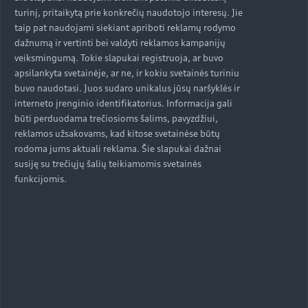
įskaitant bekelės režimą. Ši sistema reguliuoja
turinį, pritaikytą prie konkrečių naudotojo interesų. Jie
variklio, transmisijos, elektra valdomų
taip pat naudojami siekiant apriboti reklamų rodymo
dažnumą ir vertinti bei valdyti reklamos kampanijų
amortizatorių ir vairo sistemos nustatymus.
veiksmingumą. Tokie slapukai registruoja, ar buvo
apsilankyta svetainėje, ar ne, ir kokiu svetainės turiniu
buvo naudotasi. Juos sudaro unikalus jūsų naršyklės ir
Nors „Audi Q3 Sportback“ yra lydimas pagyrimų
interneto įrenginio identifikatorius. Informacija gali
dėl savo galios ir elegancijos, jame puikiai dera ir
būti perduodama trečiosioms šalims, pavyzdžiui,
saugumo aspektas. Saugumui skirtos sistemos
reklamos užsakovams, kad kitose svetainėse būtų
apima perspėjimą apie išvažiavimą iš eismo
rodoma jums aktuali reklama. Šie slapukai dažnai
susiję su trečiųjų šalių teikiamomis svetainės
juostos, perspėjimą apie kritines situacijas
funkcijomis.
persirikiuojant (pavyzdžiui, automobilį aklojoje
zonoje), taip pat vieną pažangiausių rinkoje
prisitaikančią greičio palaikymo sistemą.
Automobilyje įmontuota 360 laipsnių vaizdo
kamera padeda manevruojant ir statant
automobilį.