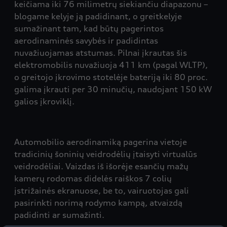
keičiama iki 76 milimetrų siekiančiu diapazonu –
blogame kelyje ją padidinant, o greitkelyje
sumažinant tam, kad būtų pagerintos
aerodinaminės savybės ir padidintas
nuvažiuojamas atstumas. Pilnai įkrautas šis
elektromobilis nuvažiuoja 411 km (pagal WLTP),
o greitojo įkrovimo stotelėje bateriją iki 80 proc.
galima įkrauti per 30 minučių, naudojant 150 kW
galios įkroviklį.
Automobilio aerodinamiką pagerina vietoje
tradicinių šoninių veidrodėlių įtaisyti virtualūs
veidrodėliai. Vaizdas iš išorėje esančių mažų
kamerų rodomas didelės raiškos 7 colių
įstrižainės ekranuose, be to, vairuotojas gali
pasirinkti norimą rodymo kampą, atvaizdą
padidinti ar sumažinti.