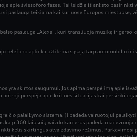
ja apie šviesoforo fazes. Tai leidžia iš anksto pasirinkti
 ši paslauga teikiama kai kuriuose Europos miestuose, vė
also paslauga „Alexa“, kuri transliuoja muziką ir garso kn
telefono aplinka užtikrina sąsają tarp automobilio ir i
os yra skirtos saugumui. Jos apima perspėjimą apie išvaži
 antroji perspėja apie kritines situacijas kai persirikiuoja
 greičio palaikymo sistema. Ji padeda vairuotojui palaikyt
os kaip 360 laipsnių vaizdo kameros padeda manevruojant 
rinkti kelis skirtingus atvaizdavimo režimus. Parkavimosi