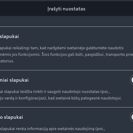
o sistemos pagalba keičiant automobilio charakteristikas v
Įrašyti nuostatas
e variklio ir transmisijos nustatymų ši sistema taip pat nu
alne pagalba palaiko vairuotojo pasirinktą greitį kai le
 slapukai
lapukai reikalingi tam, kad naršydami svetainėje galėtumėte naudotis
niniu ir dyzeliniu varikliu. Pasiekiantis 169 kW (230 AG)
nėmis jos funkcijomis. Šios funkcijos gali būti, pavyzdžiui, transporto pr
po debiuto rinkoje pasirodys versija su mechanine pavarų 
atorius.
motorą, taip pat bazinį benzininį variklį, veikiantį drauge 
a varikliui – realaus eismo sąlygomis tai padeda sutaupyti
niai slapukai
ai slapukai leidžia rinkti ir saugoti naudotojo nuostatas (pvz.,
ja
o vardą ir konfigūracijas), kad svetainė būtų patogesnė naudotojui.
io ir 1,56 m aukščio, o atstumas tarp ašių siekia 2,68 m, 
etos, o visose versijose galines sėdynes galima pastumti
o slapukai
. Bagažinės talpa siekia nuo 530 iki 1400 l, pakrovimo au
slapukai renka informaciją apie svetainės naudojimą (pvz.,