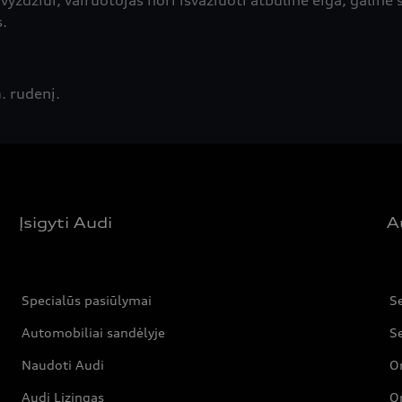
pavyzdžiui, vairuotojas nori išvažiuoti atbuline eiga, galin
s.
. rudenį.
Įsigyti Audi
A
Specialūs pasiūlymai
Se
Automobiliai sandėlyje
Se
Naudoti Audi
Or
Audi Lizingas
Or