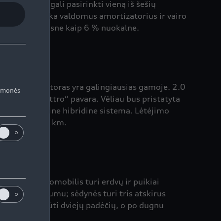
airuotojas gali pasirinkti vieną iš šešių
stato elektronika valdomus amortizatorius ir vairo
idžiamasi didesne kaip 6 % nuokalne.
, 2.0 TFSI motoras yra galingiausias gamoje. 2.0
iemonės
dėže ir „quattro“ pavara. Vėliau bus pristatyta
su 48 voltų daline hibridine sistema. Lėtėjimo
 iki 0,4 l/100 km.
tad toks automobilis turi erdvų ir puikiai
 130 mm atstumu; sėdynės turi tris atskirus
kštis gali būti dviejų padėčių, o po dugnu