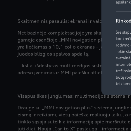
apsilank
Rinkod
Skaitmeninis pasaulis: ekranai ir valdymas
Net bazinėje komplektacijoje yra skaitmeninis 10,
Šie slap
konkreči
gamoje esančioje „MMI navigation plus“ sistemoje
rodymo d
yra liečiamasis 10,1 colio ekranas – jame pasire
Tokie sl
juodos blizgios spalvos apdailą.
svetainė
internet
Tiksliai išdėstytas multimedijos sistemos meniu p
trečiosi
adreso įvedimas ir MMI paieška atliekami laisvai r
būtų rod
teikiamo
Visapusiškas junglumas: multimedijos sistema ir
Drauge su „MMI navigation plus“ sistema junglios
eismą ir reikiamų vietų paiešką realiuoju laiku, 
tinklo sąsaja suteikia informaciją apie maršrute e
jutikliai. Nauja „Car-to-X“ paslauga – informacij