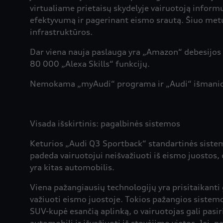
virtualiame prietaisų skydelyje vairuotoją informuo
efektyvumą ir pagerinant eismo srautą. Šiuo metu
infrastruktūros.
Dar viena nauja paslauga yra „Amazon“ debesijos b
80 000 „Alexa Skills“ funkcijų.
Nemokama „myAudi“ programa ir „Audi“ išmaniojo 
Visada išskirtinis: pagalbinės sistemos
Keturios „Audi Q3 Sportback“ standartinės sistem
padeda vairuotojui neišvažiuoti iš eismo juostos, o
yra kitas automobilis.
Viena pažangiausių technologijų yra prisitaikanti
važiuoti eismo juostoje. Tokios pažangios sistem
SUV-kupė esančią aplinką, o vairuotojas gali pasi