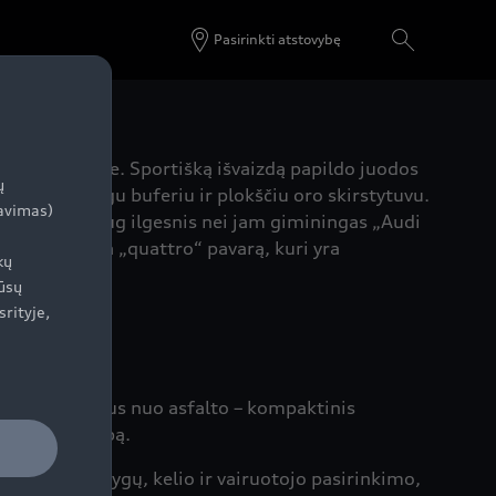
Pasirinkti atstovybę
zaino detalėje. Sportišką išvaizdą papildo juodos
ų
su išraiškingu buferiu ir plokščiu oro skirstytuvu.
zavimas)
ck“ atrodo daug ilgesnis nei jam giminingas „Audi
rkos pabrėžia „quattro“ pavarą, kuri yra
kų
ūsų
srityje,
e ar nuvažiavus nuo asfalto – kompaktinis
sportinę pakabą.
žiavimo sąlygų, kelio ir vairuotojo pasirinkimo,