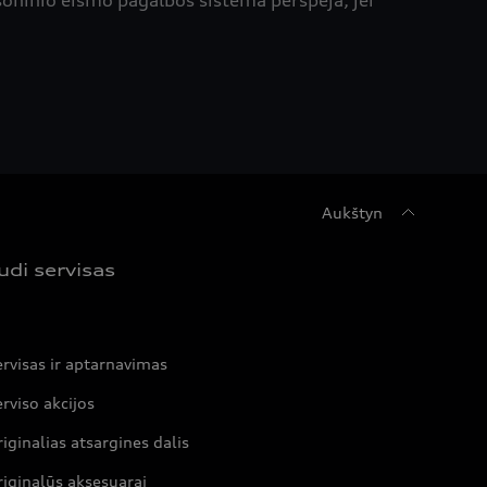
ė šoninio eismo pagalbos sistema perspėja, jei
Aukštyn
udi servisas
rvisas ir aptarnavimas
rviso akcijos
iginalias atsargines dalis
iginalūs aksesuarai