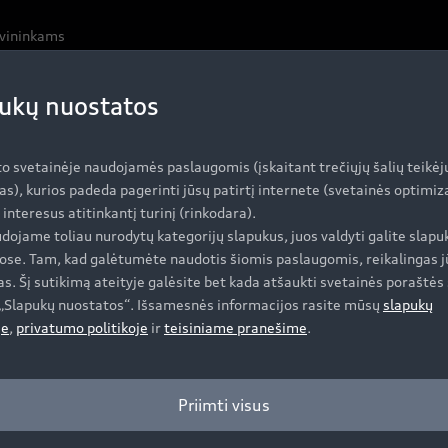
avininkams
ukų nuostatos
r tikslumas, tad šios savybės yra pabrėžtos kiekvienoje di
to svetainėje naudojamės paslaugomis (įskaitant trečiųjų šalių teikėj
atės. Itin dinamiškai atrodo ir trapecijos formos ortakiai 
as), kurios padeda pagerinti jūsų patirtį internete (svetainės optimi
s ir užbaigiama galiniu stogo aptaku, tad „Audi Q3 Sportba
i interesus atitinkantį turinį (rinkodara).
is žemesnis ir atrodo dar atletiškiau. Ryškių formų ratų a
dojame toliau nurodytų kategorijų slapukus, juos valdyti galite slapu
kliais.
ose. Tam, kad galėtumėte naudotis šiomis paslaugomis, reikalingas j
s. Šį sutikimą ateityje galėsite bet kada atšaukti svetainės poraštės 
e „Slapukų nuostatos“. Išsamesnės informacijos rasite mūsų
slapukų
je
,
privatumo politikoje
ir
teisiniame pranešime
.
ažiavimą bet kokia kelio danga. Mieste, tolimoje kelionėj
obilis, turintis standartinę progresyvią vairo sistemą ir 
Priimti visus
labiau pagerina dinamiką ir komfortą. Priklausomai nuo va