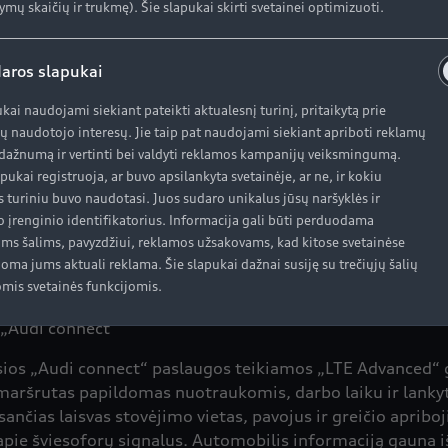
ymų skaičių ir trukmę). Šie slapukai skirti svetainei optimizuoti.
aros slapukai
25 colių įstrižainės ekranas, kurio nustatymai valdomi n
ukai naudojami siekiant pateikti aktualesnį turinį, pritaikytą prie
ų naudotojo interesų. Jie taip pat naudojami siekiant apriboti reklamų
 „Audi“ virtuali vairuotojo informacinė sistema turi daug
ažnumą ir vertinti bei valdyti reklamos kampanijų veiksmingumą.
nkamos funkcijos palydimos garsiniu signalu, o pats ekra
apukai registruoja, ar buvo apsilankyta svetainėje, ar ne, ir kokiu
s turiniu buvo naudotasi. Juos sudaro unikalus jūsų naršyklės ir
o įrenginio identifikatorius. Informacija gali būti perduodama
arinktis galima valdyti balsu, o sistema supranta įprastą 
oms šalims, pavyzdžiui, reklamos užsakovams, kad kitose svetainėse
ašant tekstą.
oma jums aktuali reklama. Šie slapukai dažnai susiję su trečiųjų šalių
mis svetainės funkcijomis.
 „Audi connect“
ios „Audi connect“ paslaugos teikiamos „LTE Advanced“ gr
o maršrutas papildomas nuotraukomis, darbo laiku ir lanky
sančias laisvas stovėjimo vietas, pavojus ir greičio apri
a apie šviesoforų signalus. Automobilis informaciją gauna