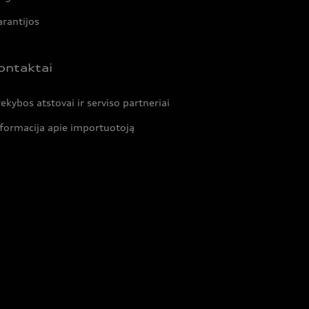
rantijos
ontaktai
ekybos atstovai ir serviso partneriai
formacija apie importuotoją