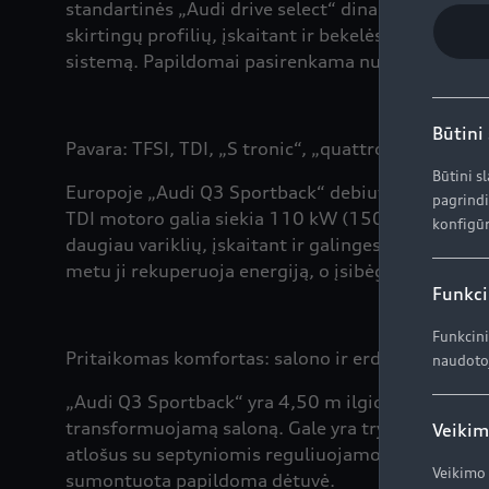
standartinės „Audi drive select“ dinaminės valdym
skirtingų profilių, įskaitant ir bekelės režimą. B
sistemą. Papildomai pasirenkama nusileidimo nuok
Būtini
Pavara: TFSI, TDI, „S tronic“, „quattro“
Būtini s
Europoje „Audi Q3 Sportback“ debiutuoja su benzi
pagrindi
TDI motoro galia siekia 110 kW (150 AG). Greitai 
konfigūr
daugiau variklių, įskaitant ir galingesnį dyzelinį 
metu ji rekuperuoja energiją, o įsibėgėjant paded
Funkci
Funkcini
Pritaikomas komfortas: salono ir erdvės koncepci
naudotoj
„Audi Q3 Sportback“ yra 4,50 m ilgio, 1,84 m ploč
transformuojamą saloną. Gale yra trys sėdimos vi
Veikim
atlošus su septyniomis reguliuojamomis padėtimis
Veikimo 
sumontuota papildoma dėtuvė.