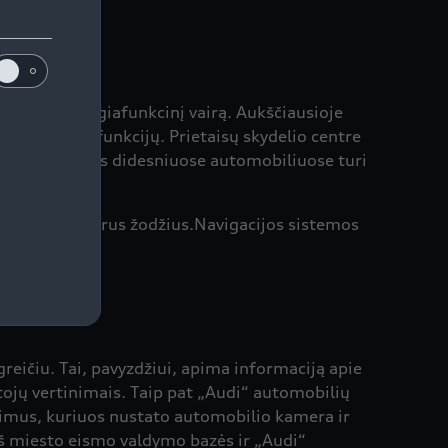
audojant daugiafunkcinį vairą. Aukščiausioje
 papildomų funkcijų. Prietaisų skydelio centre
nas kaip markės didesniuose automobiliuose turi
kalbą ir paskirus žodžius.Navigacijos sistemos
eičiu. Tai, pavyzdžiui, apima informaciją apie
tojų vertinimais. Taip pat „Audi“ automobilių
bojimus, kuriuos nustato automobilio kamera ir
 iš miesto eismo valdymo bazės ir „Audi“