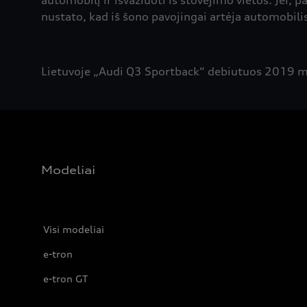
automobilį ir išvažiuoti iš stovėjimo vietos. Jei, 
nustato, kad iš šono pavojingai artėja automobili
Lietuvoje „Audi Q3 Sportback“ debiutuos 2019 m
Modeliai
Visi modeliai
e-tron
e-tron GT