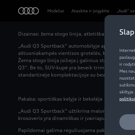
Audi
Modeliai
Ataskite ir įsigykite
„Audi“ s
Slap
Dizainas: žema stogo linija, atletiška išvaizda
„Audi Q3 Sportback“ automobilyje apjungti galia i
Interne
aštuoniakampės vientisos grotelės, kurios yra trim
paslaug
Žema stogo linija įsilieja į galinius statramsčiu
ir rodyt
Q3“. Be to, SUV-kupė yra beveik trimis centimetra
Mes nau
standartinėje komplektacijoje su beveik visais vari
nuostat
sutikima
skiltyj
Pakaba: sportiškas kelyje ir bekelėje
politiko
„Audi Q3 Sportback“ užtikrina malonų ir patogų v
krosoveris yra dinamiškas ir įvairiapusiškas autom
Papildomai galima reguliuojama pakaba, kuri dar 