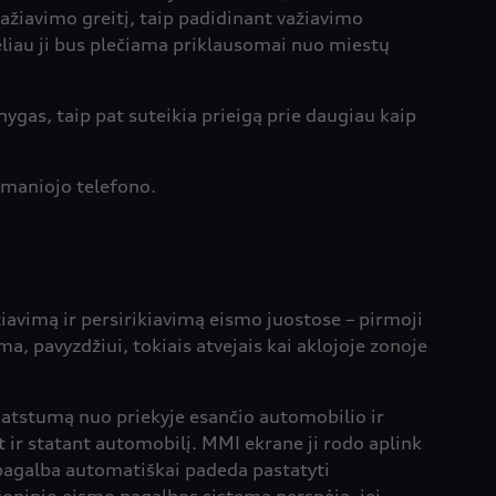
 važiavimo greitį, taip padidinant važiavimo
liau ji bus plečiama priklausomai nuo miestų
ygas, taip pat suteikia prieigą prie daugiau kaip
šmaniojo telefono.
avimą ir persirikiavimą eismo juostose – pirmoji
ma, pavyzdžiui, tokiais atvejais kai aklojoje zonoje
i atstumą nuo priekyje esančio automobilio ir
ir statant automobilį. MMI ekrane ji rodo aplink
 pagalba automatiškai padeda pastatyti