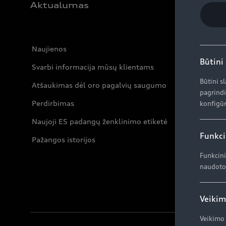
Aktualumas
Naujienos
Būtini
Svarbi informacija mūsų klientams
Būtini s
Atšaukimas dėl oro pagalvių saugumo
pagrindi
Perdirbimas
konfigūr
Naujoji ES padangų ženklinimo etiketė
Funkci
Pažangos istorijos
Funkcini
naudotoj
Veikim
Veikimo 