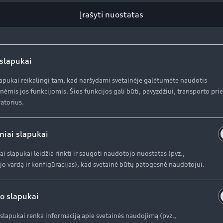
AUDI AG
K
Įrašyti nuostatas
Pr
Apie kompaniją (ENG)
In
 slapukai
Apie kompaniją (ENG)
lapukai reikalingi tam, kad naršydami svetainėje galėtumėte naudotis
Istorija (ENG)
nėmis jos funkcijomis. Šios funkcijos gali būti, pavyzdžiui, transporto pr
atorius.
niai slapukai
ai slapukai leidžia rinkti ir saugoti naudotojo nuostatas (pvz.,
o vardą ir konfigūracijas), kad svetainė būtų patogesnė naudotojui.
o slapukai
slapukai renka informaciją apie svetainės naudojimą (pvz.,