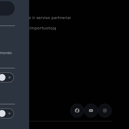
ontaktai
ekybos atstovai ir serviso partneriai
formacija apie importuotoją
iemonės