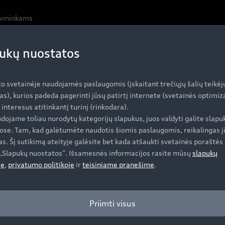
avininkams
ukų nuostatos
Įsigyti Audi
A
to svetainėje naudojamės paslaugomis (įskaitant trečiųjų šalių teikėj
as), kurios padeda pagerinti jūsų patirtį internete (svetainės optimi
i interesus atitinkantį turinį (rinkodara).
dojame toliau nurodytų kategorijų slapukus, juos valdyti galite slapu
Specialūs pasiūlymai
Se
ose. Tam, kad galėtumėte naudotis šiomis paslaugomis, reikalingas j
s. Šį sutikimą ateityje galėsite bet kada atšaukti svetainės poraštės 
Automobiliai sandėlyje
Se
e „Slapukų nuostatos“. Išsamesnės informacijos rasite mūsų
slapukų
Naudoti Audi
Or
je
,
privatumo politikoje
ir
teisiniame pranešime
.
Audi Lizingas
Or
Ga
Priimti visus