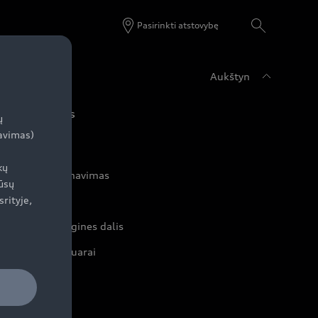
Pasirinkti atstovybę
Aukštyn
udi servisas
ų
zavimas)
kų
rvisas ir aptarnavimas
ūsų
srityje,
rviso akcijos
iginalias atsargines dalis
iginalūs aksesuarai
rantijos