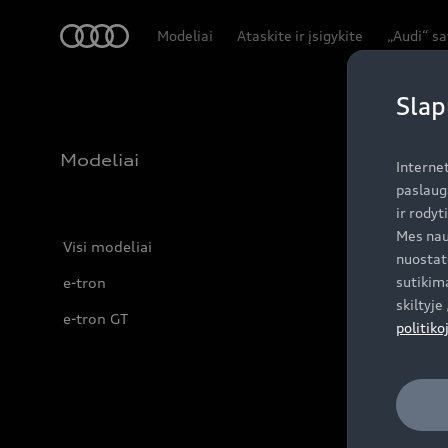
Audi
Modeliai
Ataskite ir įsigykite
„Audi“ s
Slap
Modeliai
Interne
paslaug
ir rodyt
Mes nau
Visi modeliai
nuostat
sutikima
e-tron
skiltyj
e-tron GT
politiko