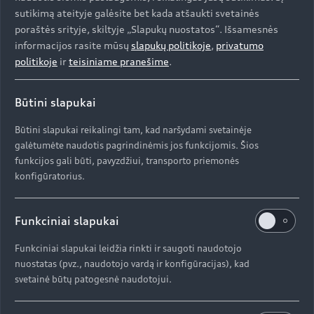
sutikimą ateityje galėsite bet kada atšaukti svetainės
poraštės srityje, skiltyje „Slapukų nuostatos“. Išsamesnės
informacijos rasite mūsų
slapukų politikoje
,
privatumo
politikoje
ir
teisiniame pranešime
.
Būtini slapukai
Būtini slapukai reikalingi tam, kad naršydami svetainėje
galėtumėte naudotis pagrindinėmis jos funkcijomis. Šios
funkcijos gali būti, pavyzdžiui, transporto priemonės
konfigūratorius.
Funkciniai slapukai
Funkciniai slapukai leidžia rinkti ir saugoti naudotojo
nuostatas (pvz., naudotojo vardą ir konfigūracijas), kad
svetainė būtų patogesnė naudotojui.