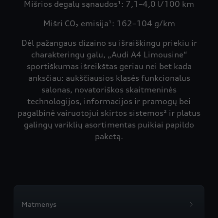
Mišrios degalų sąnaudos¹: 7,1–4,0 l/100 km
Mišri CO₂ emisija¹: 162–104 g/km
Dėl pažangaus dizaino su išraiškingu priekiu ir
charakteringu galu, „Audi A4 Limousine“
sportiškumas išreikštas geriau nei bet kada
anksčiau: aukščiausios klasės funkcionalus
salonas, novatoriškos skaitmeninės
technologijos, informacijos ir pramogų bei
pagalbinė vairuotojui skirtos sistemos² ir platus
galingų variklių asortimentas puikiai papildo
paketą.
Matmenys