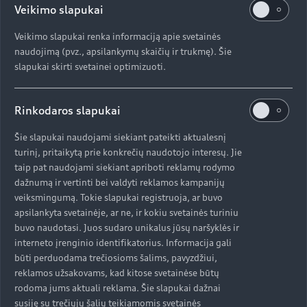
Veikimo slapukai
Veikimo slapukai renka informaciją apie svetainės
naudojimą (pvz., apsilankymų skaičių ir trukmę). Šie
slapukai skirti svetainei optimizuoti.
Rinkodaros slapukai
Erdvus aukščiausios klasės
Šie slapukai naudojami siekiant pateikti aktualesnį
turinį, pritaikytą prie konkrečių naudotojo interesų. Jie
salonas
taip pat naudojami siekiant apriboti reklamų rodymo
dažnumą ir vertinti bei valdyti reklamos kampanijų
Automobilio salono plotis pabrėžiamas tokių elementų
veiksmingumą. Tokie slapukai registruoja, ar buvo
apsilankyta svetainėje, ar ne, ir kokiu svetainės turiniu
kaip tęstinė vėdinimo angų juostelė, virš kurios yra
buvo naudotasi. Juos sudaro unikalus jūsų naršyklės ir
prailginta apdailos juostelė kaip išskirtinis akcentas.
interneto įrenginio identifikatorius. Informacija gali
Centrinėje konsolėje yra didelis, praktiškas bagažo
būti perduodama trečiosioms šalims, pavyzdžiui,
skyrius. Į standartinį salono apšvietimą įeina skaitymo
reklamos užsakovams, kad kitose svetainėse būtų
lemputės, priekyje jos yra valdomos jutiklių. Pasirinkite
rodoma jums aktuali reklama. Šie slapukai dažnai
vieną iš pasirinktinių bendro apšvietimo paketų, kad
susiję su trečiųjų šalių teikiamomis svetainės