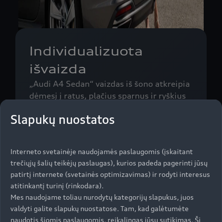
Individualizuota
išvaizda
„Audi A4 Sedan“ vaizdas iš šono atkreipia
dėmesį į ratus, plačius sparnus ir ryškius
slenksčių apdailos elementus. Gale LED
Slapukų nuostatos
žibintai sujungti tęstine chromo juostele.
Perkelta difuzoriaus sritis su integruotais
trapeciniais išmetamaisiais vamzdžiais
Interneto svetainėje naudojamės paslaugomis (įskaitant
užtikrina ypač sportišką išvaizdą. Gilus ir
trečiųjų šalių teikėjų paslaugas), kurios padeda pagerinti jūsų
platus „Singleframe“ priekyje, bamperis
patirtį internete (svetainės optimizavimas) ir rodyti interesus
ir plačios oro įleidimo angos sukuria
atitinkantį turinį (rinkodara).
galios įspūdį.
Mes naudojame toliau nurodytų kategorijų slapukus, juos
valdyti galite slapukų nuostatose. Tam, kad galėtumėte
naudotis šiomis paslaugomis, reikalingas jūsų sutikimas. Šį