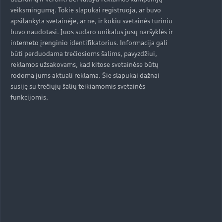
veiksmingumą. Tokie slapukai registruoja, ar buvo
apsilankyta svetainėje, ar ne, ir kokiu svetainės turiniu
buvo naudotasi. Juos sudaro unikalus jūsų naršyklės ir
interneto įrenginio identifikatorius. Informacija gali
būti perduodama trečiosioms šalims, pavyzdžiui,
reklamos užsakovams, kad kitose svetainėse būtų
rodoma jums aktuali reklama. Šie slapukai dažnai
susiję su trečiųjų šalių teikiamomis svetainės
funkcijomis.
Skaitmeninių technologijų