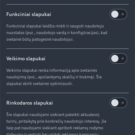
Maksimalus
Funkciniai slapukai
Įsibėgėjimas
Funkciniai slapukai leidžia rinkti ir saugoti naudotojo
nuostatas (pvz., naudotojo vardą ir konfigūracijas), kad
4.7
s*
svetainė būtų patogesnė naudotojui.
nuo 0 iki 100 km/h
Veikimo slapukai
Veikimo slapukai renka informaciją apie svetainės
naudojimą (pvz., apsilankymų skaičių ir trukmę). Šie
Spalvos ir ratlankiai
slapukai skirti svetainei optimizuoti.
Derinkite įvairias dažų apdailas ir ratlankius, kad
sukurtumėte „Audi S4 Sedan“ pagal savo idėjas.
Rinkodaros slapukai
Šie slapukai naudojami siekiant pateikti aktualesnį
turinį, pritaikytą prie konkrečių naudotojo interesų. Jie
taip pat naudojami siekiant apriboti reklamų rodymo
dažnumą ir vertinti bei valdyti reklamos kampanijų