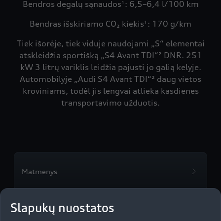
Bendros degalų sąnaudos¹: 6,5–6,4 l/100 km
Bendras išskiriamo CO₂ kiekis¹: 170 g/km
Tiek išorėje, tiek viduje naudojami „S“ elementai
atskleidžia sportišką „S4 Avant TDI“² DNR. 251
kW 3 litrų variklis leidžia pajusti jo galią kelyje.
Automobilyje „Audi S4 Avant TDI“² daug vietos
kroviniams, todėl jis lengvai atlieka kasdienes
transportavimo užduotis.
Matmenys
Slapukų nuostatos
Ieškoti „Audi“ partnerių