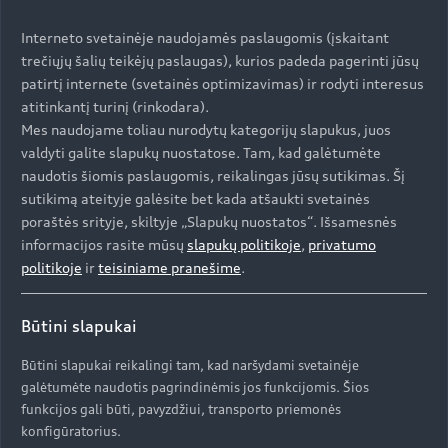
Interneto svetainėje naudojamės paslaugomis (įskaitant
trečiųjų šalių teikėjų paslaugas), kurios padeda pagerinti jūsų
Sportinė prigimtis išreikšta
patirtį internete (svetainės optimizavimas) ir rodyti interesus
atitinkantį turinį (rinkodara).
skaičiais
Mes naudojame toliau nurodytų kategorijų slapukus, juos
valdyti galite slapukų nuostatose. Tam, kad galėtumėte
naudotis šiomis paslaugomis, reikalingas jūsų sutikimas. Šį
sutikimą ateityje galėsite bet kada atšaukti svetainės
Galia
poraštės srityje, skiltyje „Slapukų nuostatos“. Išsamesnės
informacijos rasite mūsų
slapukų politikoje
,
privatumo
251
kW*
politikoje
ir
teisiniame pranešime
.
(341 AG)
Būtini slapukai
Sukimo momentas
Būtini slapukai reikalingi tam, kad naršydami svetainėje
galėtumėte naudotis pagrindinėmis jos funkcijomis. Šios
700
funkcijos gali būti, pavyzdžiui, transporto priemonės
Nm*
konfigūratorius.