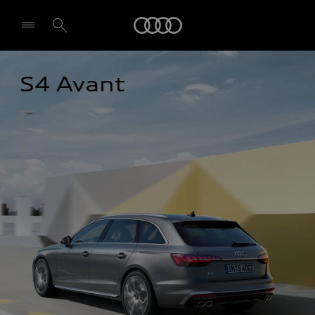
Audi
S4 Avant
Pasirinkti atstovybę