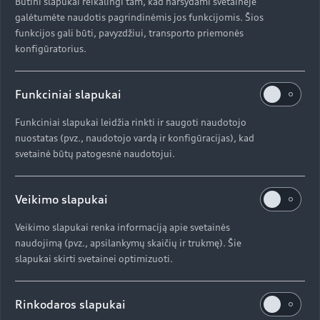
Būtini slapukai reikalingi tam, kad naršydami svetainėje
galėtumėte naudotis pagrindinėmis jos funkcijomis. Šios
funkcijos gali būti, pavyzdžiui, transporto priemonės
konfigūratorius.
Funkciniai slapukai
Funkciniai slapukai leidžia rinkti ir saugoti naudotojo
nuostatas (pvz., naudotojo vardą ir konfigūracijas), kad
svetainė būtų patogesnė naudotojui.
Veikimo slapukai
Veikimo slapukai renka informaciją apie svetainės
naudojimą (pvz., apsilankymų skaičių ir trukmę). Šie
slapukai skirti svetainei optimizuoti.
Rinkodaros slapukai