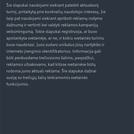
Šie slapukai naudojami siekiant pateikti aktualesnį
turinį, pritaikytą prie konkrečių naudotojo interesų. Jie
taip pat naudojami siekiant apriboti reklamų rodymo
dažnumą ir vertinti bei valdyti reklamos kampanijų
veiksmingumą. Tokie slapukai registruoja, ar buvo
apsilankyta svetainėje, ar ne, ir kokiu svetainės turiniu
buvo naudotasi. Juos sudaro unikalus jūsų naršyklės ir
interneto įrenginio identifikatorius. Informacija gali
būti perduodama trečiosioms šalims, pavyzdžiui,
reklamos užsakovams, kad kitose svetainėse būtų
rodoma jums aktuali reklama. Šie slapukai dažnai
susiję su trečiųjų šalių teikiamomis svetainės
funkcijomis.