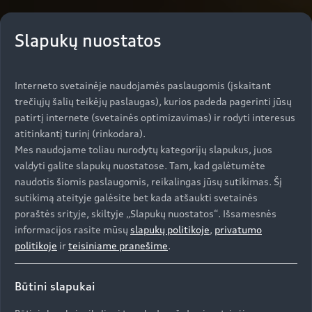
Slapukų nuostatos
Interneto svetainėje naudojamės paslaugomis (įskaitant
trečiųjų šalių teikėjų paslaugas), kurios padeda pagerinti jūsų
patirtį internete (svetainės optimizavimas) ir rodyti interesus
atitinkantį turinį (rinkodara).
Mes naudojame toliau nurodytų kategorijų slapukus, juos
valdyti galite slapukų nuostatose. Tam, kad galėtumėte
naudotis šiomis paslaugomis, reikalingas jūsų sutikimas. Šį
sutikimą ateityje galėsite bet kada atšaukti svetainės
poraštės srityje, skiltyje „Slapukų nuostatos“. Išsamesnės
informacijos rasite mūsų
slapukų politikoje
,
privatumo
politikoje
ir
teisiniame pranešime
.
Būtini slapukai