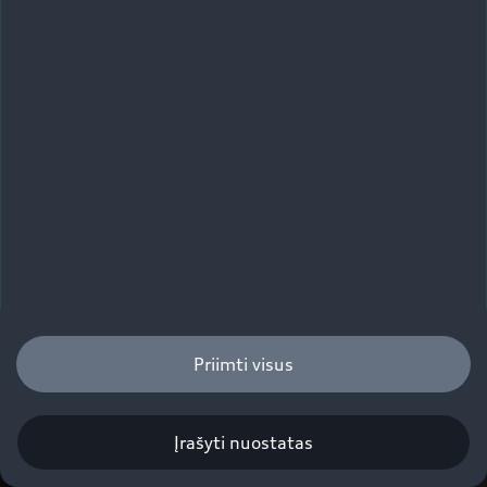
Priimti visus
Įrašyti nuostatas