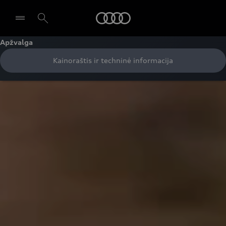
Audi
Apžvalga
Kainoraštis ir techninė informacija
Pasirinkti atstovybę