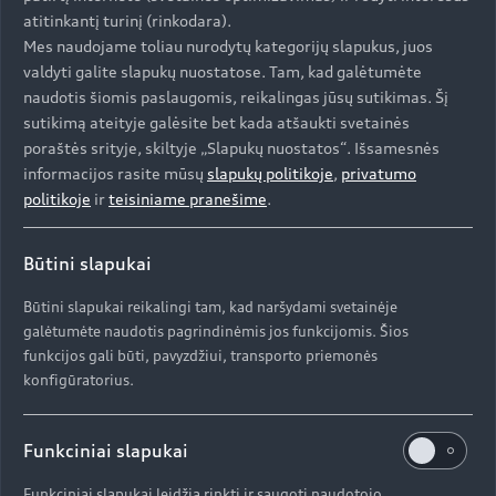
atitinkantį turinį (rinkodara).
Mes naudojame toliau nurodytų kategorijų slapukus, juos
valdyti galite slapukų nuostatose. Tam, kad galėtumėte
Atsisiųsti PDF
naudotis šiomis paslaugomis, reikalingas jūsų sutikimas. Šį
sutikimą ateityje galėsite bet kada atšaukti svetainės
poraštės srityje, skiltyje „Slapukų nuostatos“. Išsamesnės
Aukštyn
informacijos rasite mūsų
slapukų politikoje
,
privatumo
politikoje
ir
teisiniame pranešime
.
Modeliai
Būtini slapukai
Įsigyti Audi
Būtini slapukai reikalingi tam, kad naršydami svetainėje
Visi modeliai
galėtumėte naudotis pagrindinėmis jos funkcijomis. Šios
Audi servisas
funkcijos gali būti, pavyzdžiui, transporto priemonės
e-tron
konfigūratorius.
Specialūs pasiūlymai
e-tron GT
Aktualumas
Automobiliai sandėlyje
Funkciniai slapukai
Servisas ir aptarnavimas
Naudoti Audi
AUDI AG
Funkciniai slapukai leidžia rinkti ir saugoti naudotojo