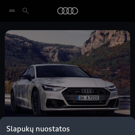
Audi
Pasirinkti atstovybę
Slapukų nuostatos