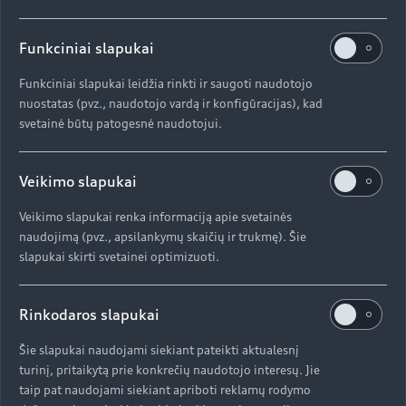
Prieinama įranga gali skirtis priklausomai nuo automobilio modelio.
Prisijunkite prie „myAudi“, kad patikrintumėte, ar įranga prieinama
Funkciniai slapukai
kiekvienam individualiam „Audi“ automobiliui.
Funkciniai slapukai leidžia rinkti ir saugoti naudotojo
nuostatas (pvz., naudotojo vardą ir konfigūracijas), kad
Aukštyn
svetainė būtų patogesnė naudotojui.
Modeliai
Veikimo slapukai
Veikimo slapukai renka informaciją apie svetainės
Įsigyti Audi
naudojimą (pvz., apsilankymų skaičių ir trukmę). Šie
Visi modeliai
slapukai skirti svetainei optimizuoti.
Audi servisas
e-tron
Specialūs pasiūlymai
Rinkodaros slapukai
e-tron GT
Aktualumas
Automobiliai sandėlyje
Šie slapukai naudojami siekiant pateikti aktualesnį
Servisas ir aptarnavimas
turinį, pritaikytą prie konkrečių naudotojo interesų. Jie
Naudoti Audi
AUDI AG
taip pat naudojami siekiant apriboti reklamų rodymo
Serviso akcijos