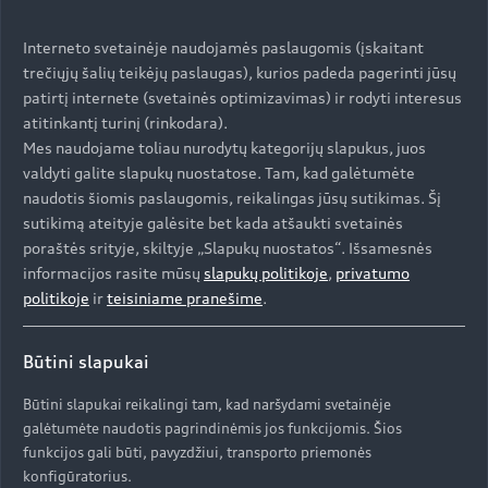
Interneto svetainėje naudojamės paslaugomis (įskaitant
trečiųjų šalių teikėjų paslaugas), kurios padeda pagerinti jūsų
patirtį internete (svetainės optimizavimas) ir rodyti interesus
Funkcijos pagal poreikį,
atitinkantį turinį (rinkodara).
Mes naudojame toliau nurodytų kategorijų slapukus, juos
skirtos jūsų „Audi A7“
valdyti galite slapukų nuostatose. Tam, kad galėtumėte
naudotis šiomis paslaugomis, reikalingas jūsų sutikimas. Šį
Nuo 2021 m. „Audi A7“ šeimos
sutikimą ateityje galėsite bet kada atšaukti svetainės
modeliams prieinama toliau
poraštės srityje, skiltyje „Slapukų nuostatos“. Išsamesnės
nurodyta įranga:
informacijos rasite mūsų
slapukų politikoje
,
privatumo
politikoje
ir
teisiniame pranešime
.
›
Išmaniojo telefono sąsaja
›
Automobilio statymo pagalbinė sistema
Būtini slapukai
Būtini slapukai reikalingi tam, kad naršydami svetainėje
Užsiregistruokite „myAudi“ ir patikrinkite jūsų
galėtumėte naudotis pagrindinėmis jos funkcijomis. Šios
„Audi“ automobiliui priskirtą prieinamumą.
funkcijos gali būti, pavyzdžiui, transporto priemonės
konfigūratorius.