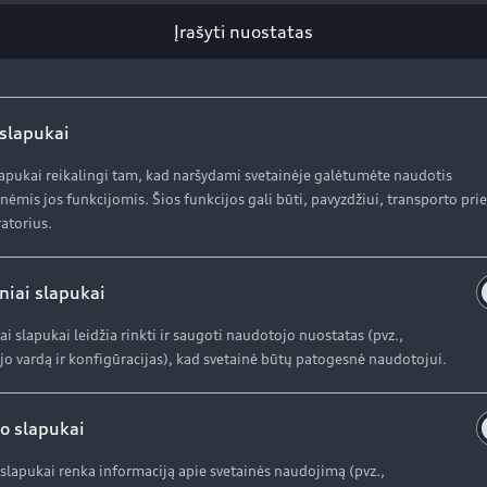
AUDI AG
K
Įrašyti nuostatas
Pr
Apie kompaniją (ENG)
In
 slapukai
Apie kompaniją (ENG)
lapukai reikalingi tam, kad naršydami svetainėje galėtumėte naudotis
Istorija (ENG)
nėmis jos funkcijomis. Šios funkcijos gali būti, pavyzdžiui, transporto pr
atorius.
niai slapukai
ai slapukai leidžia rinkti ir saugoti naudotojo nuostatas (pvz.,
o vardą ir konfigūracijas), kad svetainė būtų patogesnė naudotojui.
o slapukai
slapukai renka informaciją apie svetainės naudojimą (pvz.,