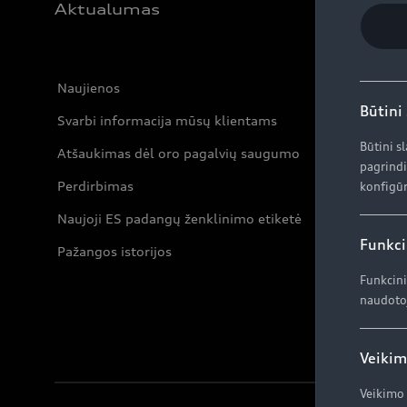
Aktualumas
Naujienos
Būtini
Svarbi informacija mūsų klientams
Būtini s
Atšaukimas dėl oro pagalvių saugumo
pagrindi
Perdirbimas
konfigūr
Naujoji ES padangų ženklinimo etiketė
Funkci
Pažangos istorijos
Funkcini
naudotoj
Veikim
Veikimo 