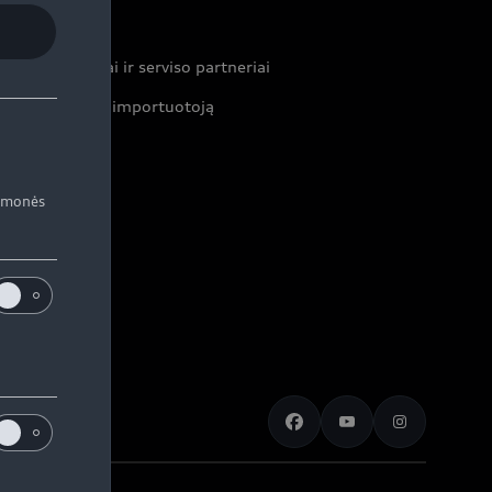
ontaktai
ekybos atstovai ir serviso partneriai
formacija apie importuotoją
iemonės