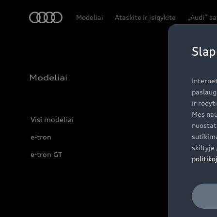
Audi
Modeliai
Ataskite ir įsigykite
„Audi“ s
Slap
Modeliai
Interne
paslaug
ir rodyt
Mes nau
Visi modeliai
nuostat
sutikima
e-tron
skiltyj
e-tron GT
politiko