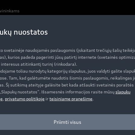
avininkams
ukų nuostatos
Įsigyti Audi
A
to svetainėje naudojamės paslaugomis (įskaitant trečiųjų šalių teikėj
as), kurios padeda pagerinti jūsų patirtį internete (svetainės optimi
i interesus atitinkantį turinį (rinkodara).
dojame toliau nurodytų kategorijų slapukus, juos valdyti galite slapu
Specialūs pasiūlymai
Se
ose. Tam, kad galėtumėte naudotis šiomis paslaugomis, reikalingas j
s. Šį sutikimą ateityje galėsite bet kada atšaukti svetainės poraštės 
Automobiliai sandėlyje
Se
e „Slapukų nuostatos“. Išsamesnės informacijos rasite mūsų
slapukų
Naudoti Audi
Or
je
,
privatumo politikoje
ir
teisiniame pranešime
.
Audi Lizingas
Or
Ga
Priimti visus