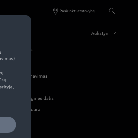
Pasirinkti atstovybę
Aukštyn
udi servisas
ų
zavimas)
kų
rvisas ir aptarnavimas
ūsų
srityje,
rviso akcijos
iginalias atsargines dalis
iginalūs aksesuarai
rantijos