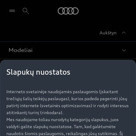
Audi
Aukštyn
Pasirinkti atstovybę
Modeliai
Įsigyti Audi
Slapukų nuostatos
Visi modeliai
Audi servisas
e-tron
Interneto svetainėje naudojamės paslaugomis (įskaitant
Specialūs pasiūlymai
trečiųjų šalių teikėjų paslaugas), kurios padeda pagerinti jūsų
e-tron GT
Aktualumas
patirtį internete (svetainės optimizavimas) ir rodyti interesus
Automobiliai sandėlyje
Servisas ir aptarnavimas
atitinkantį turinį (rinkodara).
Naudoti Audi
AUDI AG
Mes naudojame toliau nurodytų kategorijų slapukus, juos
Serviso akcijos
valdyti galite slapukų nuostatose. Tam, kad galėtumėte
Naujienos
Audi Lizingas
naudotis šiomis paslaugomis, reikalingas jūsų sutikimas. Šį
Originalias atsargines dalis