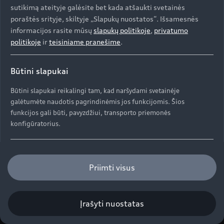
Kontaktai
sutikimą ateityje galėsite bet kada atšaukti svetainės
Svarbi informacija mūsų klientams
Apie kompaniją (ENG)
poraštės srityje, skiltyje „Slapukų nuostatos“. Išsamesnės
Originalūs aksesuarai
Atšaukimas dėl oro pagalvių saugumo
informacijos rasite mūsų
slapukų politikoje
,
privatumo
Prekybos atstovai ir serviso partneriai
Apie kompaniją (ENG)
Garantijos
politikoje
ir
teisiniame pranešime
.
Perdirbimas
Informacija apie importuotoją
Istorija (ENG)
Naujoji ES padangų ženklinimo etiketė
Būtini slapukai
© 2026 AUDI AG. Visos teisės saugomos
Pažangos istorijos
Būtini slapukai reikalingi tam, kad naršydami svetainėje
galėtumėte naudotis pagrindinėmis jos funkcijomis. Šios
Autorių teisės
funkcijos gali būti, pavyzdžiui, transporto priemonės
Privatumo politika / Duomenų apsauga
konfigūratorius.
Slapukų politika
OBFCM info
DGA
„EU Data Act“
Funkciniai slapukai
Priimti visus
Funkciniai slapukai leidžia rinkti ir saugoti naudotojo
nuostatas (pvz., naudotojo vardą ir konfigūracijas), kad
svetainė būtų patogesnė naudotojui.
Įrašyti nuostatas