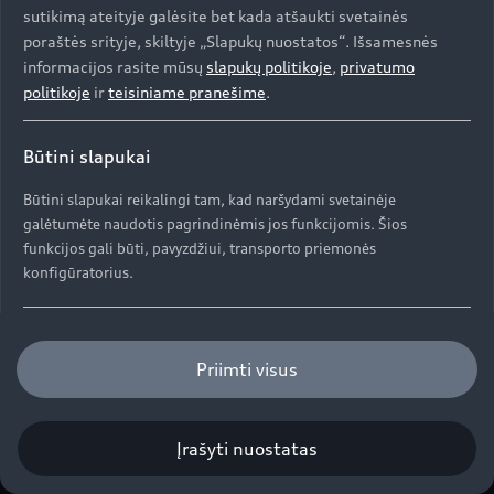
Kontaktai
sutikimą ateityje galėsite bet kada atšaukti svetainės
Svarbi informacija mūsų klientams
Apie kompaniją (ENG)
poraštės srityje, skiltyje „Slapukų nuostatos“. Išsamesnės
Originalūs aksesuarai
Atšaukimas dėl oro pagalvių saugumo
informacijos rasite mūsų
slapukų politikoje
,
privatumo
Prekybos atstovai ir serviso partneriai
Apie kompaniją (ENG)
Garantijos
politikoje
ir
teisiniame pranešime
.
Perdirbimas
Informacija apie importuotoją
Istorija (ENG)
Naujoji ES padangų ženklinimo etiketė
Būtini slapukai
© 2026 AUDI AG. Visos teisės saugomos
Pažangos istorijos
Būtini slapukai reikalingi tam, kad naršydami svetainėje
galėtumėte naudotis pagrindinėmis jos funkcijomis. Šios
Autorių teisės
funkcijos gali būti, pavyzdžiui, transporto priemonės
Privatumo politika / Duomenų apsauga
konfigūratorius.
Slapukų politika
OBFCM info
DGA
„EU Data Act“
Funkciniai slapukai
Priimti visus
Funkciniai slapukai leidžia rinkti ir saugoti naudotojo
nuostatas (pvz., naudotojo vardą ir konfigūracijas), kad
svetainė būtų patogesnė naudotojui.
Įrašyti nuostatas