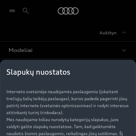
Audi
Aukštyn
Pasirinkti atstovybę
Modeliai
Įsigyti Audi
Slapukų nuostatos
Visi modeliai
Audi servisas
e-tron
Interneto svetainėje naudojamės paslaugomis (įskaitant
Specialūs pasiūlymai
trečiųjų šalių teikėjų paslaugas), kurios padeda pagerinti jūsų
e-tron GT
Aktualumas
patirtį internete (svetainės optimizavimas) ir rodyti interesus
Automobiliai sandėlyje
Servisas ir aptarnavimas
atitinkantį turinį (rinkodara).
Naudoti Audi
AUDI AG
Mes naudojame toliau nurodytų kategorijų slapukus, juos
Serviso akcijos
valdyti galite slapukų nuostatose. Tam, kad galėtumėte
Naujienos
Audi Lizingas
naudotis šiomis paslaugomis, reikalingas jūsų sutikimas. Šį
Originalias atsargines dalis