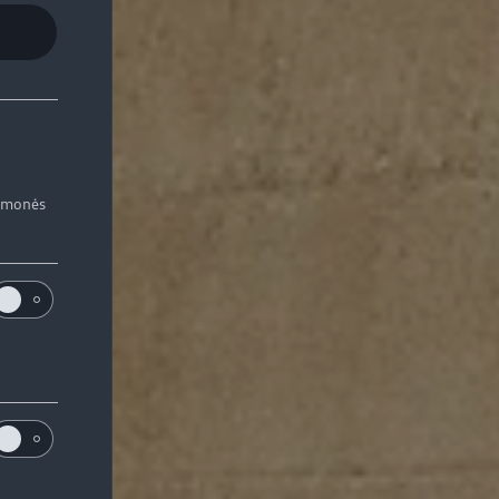
iemonės