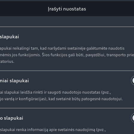
Įrašyti nuostatas
 slapukai
lapukai reikalingi tam, kad naršydami svetainėje galėtumėte naudotis
nėmis jos funkcijomis. Šios funkcijos gali būti, pavyzdžiui, transporto pr
atorius.
niai slapukai
ai slapukai leidžia rinkti ir saugoti naudotojo nuostatas (pvz.,
o vardą ir konfigūracijas), kad svetainė būtų patogesnė naudotojui.
o slapukai
slapukai renka informaciją apie svetainės naudojimą (pvz.,