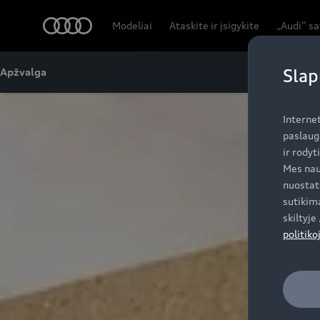
Audi
Modeliai
Ataskite ir įsigykite
„Audi“ s
Slap
Apžvalga
Interne
paslaug
ir rodyt
Mes nau
nuostat
sutikima
skiltyj
politiko