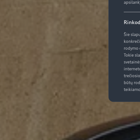
apsilank
Rinkod
Šie slap
konkreči
rodymo d
Tokie sl
svetainė
internet
trečiosi
būtų rod
teikiamo