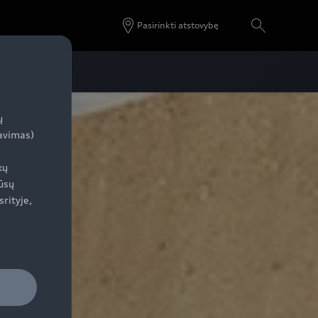
Pasirinkti atstovybę
ų
zavimas)
kų
ūsų
srityje,