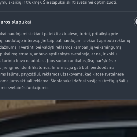
ymų skaičių ir trukmę). Šie slapukai skirti svetainei optimizuoti.
aros slapukai
ukai naudojami siekiant pateikti aktualesnį turinį, pritaikytą prie
ų naudotojo interesų. Jie taip pat naudojami siekiant apriboti reklamų
ažnumą ir vertinti bei valdyti reklamos kampanijų veiksmingumą.
apukai registruoja, ar buvo apsilankyta svetainėje, ar ne, ir kokiu
s turiniu buvo naudotasi. Juos sudaro unikalus jūsų naršyklės ir
o įrenginio identifikatorius. Informacija gali būti perduodama
oms šalims, pavyzdžiui, reklamos užsakovams, kad kitose svetainėse
oma jums aktuali reklama. Šie slapukai dažnai susiję su trečiųjų šalių
mis svetainės funkcijomis.