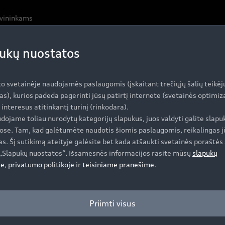
avininkams
ukų nuostatos
to svetainėje naudojamės paslaugomis (įskaitant trečiųjų šalių teikėj
as), kurios padeda pagerinti jūsų patirtį internete (svetainės optimi
i interesus atitinkantį turinį (rinkodara).
dojame toliau nurodytų kategorijų slapukus, juos valdyti galite slapu
ose. Tam, kad galėtumėte naudotis šiomis paslaugomis, reikalingas j
s. Šį sutikimą ateityje galėsite bet kada atšaukti svetainės poraštės 
e „Slapukų nuostatos“. Išsamesnės informacijos rasite mūsų
slapukų
je
,
privatumo politikoje
ir
teisiniame pranešime
.
Priimti visus