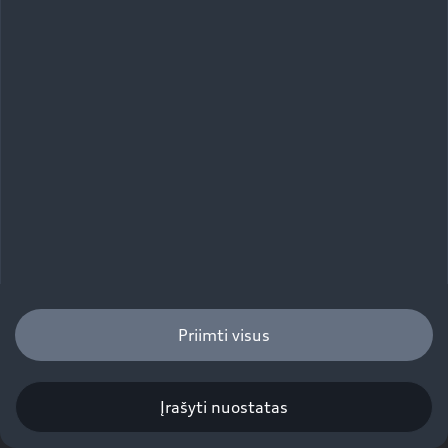
„SQ8 e-tron“
Priimti visus
Matmenys
Įrašyti nuostatas