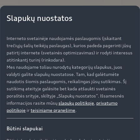
Slapukų nuostatos
Interneto svetainėje naudojamės paslaugomis (įskaitant
trečiųjų šalių teikėjų paslaugas), kurios padeda pagerinti jūsų
patirtį internete (svetainės optimizavimas) ir rodyti interesus
atitinkantį turinį (rinkodara).
Mes naudojame toliau nurodytų kategorijų slapukus, juos
valdyti galite slapukų nuostatose. Tam, kad galėtumėte
naudotis šiomis paslaugomis, reikalingas jūsų sutikimas. Šį
sutikimą ateityje galėsite bet kada atšaukti svetainės
poraštės srityje, skiltyje „Slapukų nuostatos“. Išsamesnės
informacijos rasite mūsų
slapukų politikoje
,
privatumo
politikoje
ir
teisiniame pranešime
.
Būtini slapukai