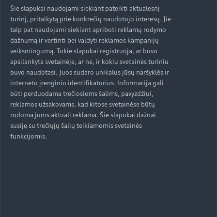
Šie slapukai naudojami siekiant pateikti aktualesnį
turinį, pritaikytą prie konkrečių naudotojo interesų. Jie
taip pat naudojami siekiant apriboti reklamų rodymo
dažnumą ir vertinti bei valdyti reklamos kampanijų
veiksmingumą. Tokie slapukai registruoja, ar buvo
apsilankyta svetainėje, ar ne, ir kokiu svetainės turiniu
buvo naudotasi. Juos sudaro unikalus jūsų naršyklės ir
interneto įrenginio identifikatorius. Informacija gali
būti perduodama trečiosioms šalims, pavyzdžiui,
reklamos užsakovams, kad kitose svetainėse būtų
rodoma jums aktuali reklama. Šie slapukai dažnai
susiję su trečiųjų šalių teikiamomis svetainės
funkcijomis.