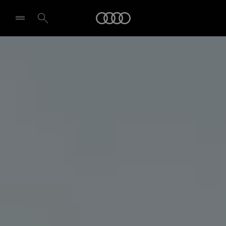
Audi
Pasirinkti atstovybę