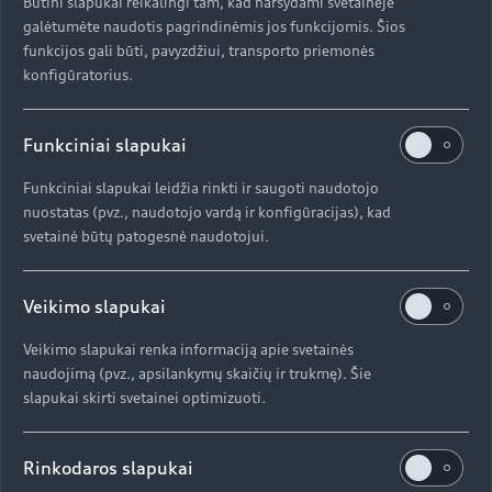
Būtini slapukai reikalingi tam, kad naršydami svetainėje
galėtumėte naudotis pagrindinėmis jos funkcijomis. Šios
funkcijos gali būti, pavyzdžiui, transporto priemonės
konfigūratorius.
Funkciniai slapukai
Funkciniai slapukai leidžia rinkti ir saugoti naudotojo
nuostatas (pvz., naudotojo vardą ir konfigūracijas), kad
svetainė būtų patogesnė naudotojui.
Veikimo slapukai
Veikimo slapukai renka informaciją apie svetainės
naudojimą (pvz., apsilankymų skaičių ir trukmę). Šie
slapukai skirti svetainei optimizuoti.
Rinkodaros slapukai