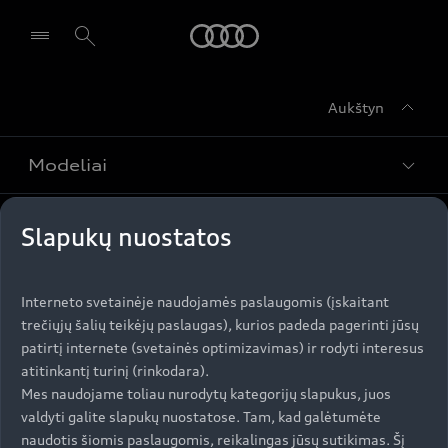
Audi
Aukštyn
Pasirinkti atstovybę
Modeliai
Įsigyti Audi
Slapukų nuostatos
Visi modeliai
Audi servisas
e-tron
Interneto svetainėje naudojamės paslaugomis (įskaitant
Specialūs pasiūlymai
trečiųjų šalių teikėjų paslaugas), kurios padeda pagerinti jūsų
e-tron GT
Aktualumas
patirtį internete (svetainės optimizavimas) ir rodyti interesus
Automobiliai sandėlyje
Servisas ir aptarnavimas
atitinkantį turinį (rinkodara).
Naudoti Audi
AUDI AG
Mes naudojame toliau nurodytų kategorijų slapukus, juos
Serviso akcijos
valdyti galite slapukų nuostatose. Tam, kad galėtumėte
Naujienos
Audi Lizingas
naudotis šiomis paslaugomis, reikalingas jūsų sutikimas. Šį
Originalias atsargines dalis