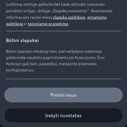
Kontaktai
sutikimą ateityje galėsite bet kada atšaukti svetainės
Svarbi informacija mūsų klientams
Apie kompaniją (ENG)
poraštės srityje, skiltyje „Slapukų nuostatos“. Išsamesnės
Originalūs aksesuarai
Atšaukimas dėl oro pagalvių saugumo
informacijos rasite mūsų
slapukų politikoje
,
privatumo
Prekybos atstovai ir serviso partneriai
Apie kompaniją (ENG)
Garantijos
politikoje
ir
teisiniame pranešime
.
Perdirbimas
Informacija apie importuotoją
Istorija (ENG)
Naujoji ES padangų ženklinimo etiketė
Būtini slapukai
© 2026 AUDI AG. Visos teisės saugomos
Pažangos istorijos
Būtini slapukai reikalingi tam, kad naršydami svetainėje
galėtumėte naudotis pagrindinėmis jos funkcijomis. Šios
Autorių teisės
funkcijos gali būti, pavyzdžiui, transporto priemonės
Privatumo politika / Duomenų apsauga
konfigūratorius.
Slapukų politika
OBFCM info
DGA
„EU Data Act“
Funkciniai slapukai
Priimti visus
Funkciniai slapukai leidžia rinkti ir saugoti naudotojo
nuostatas (pvz., naudotojo vardą ir konfigūracijas), kad
svetainė būtų patogesnė naudotojui.
Įrašyti nuostatas