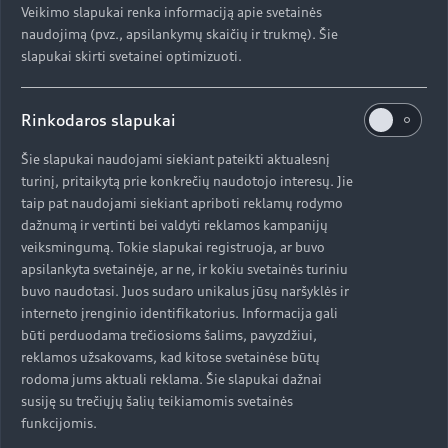
Veikimo slapukai renka informaciją apie svetainės
naudojimą (pvz., apsilankymų skaičių ir trukmę). Šie
slapukai skirti svetainei optimizuoti.
Rinkodaros slapukai
Šie slapukai naudojami siekiant pateikti aktualesnį
turinį, pritaikytą prie konkrečių naudotojo interesų. Jie
taip pat naudojami siekiant apriboti reklamų rodymo
dažnumą ir vertinti bei valdyti reklamos kampanijų
veiksmingumą. Tokie slapukai registruoja, ar buvo
apsilankyta svetainėje, ar ne, ir kokiu svetainės turiniu
buvo naudotasi. Juos sudaro unikalus jūsų naršyklės ir
interneto įrenginio identifikatorius. Informacija gali
būti perduodama trečiosioms šalims, pavyzdžiui,
reklamos užsakovams, kad kitose svetainėse būtų
rodoma jums aktuali reklama. Šie slapukai dažnai
susiję su trečiųjų šalių teikiamomis svetainės
funkcijomis.