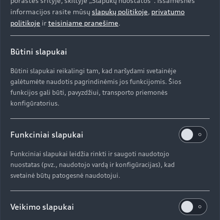
poraštės srityje, skiltyje „Slapukų nuostatos“. Išsamesnės
skirtis nuo tikrojo pasiūlymo. Dėl tikslios įrangos
informacijos rasite mūsų
slapukų politikoje
,
privatumo
ir specifikacijų kreipkitės į „Audi“ atstovą.
politikoje
ir
teisiniame pranešime
.
Būtini slapukai
Būtini slapukai reikalingi tam, kad naršydami svetainėje
galėtumėte naudotis pagrindinėmis jos funkcijomis. Šios
Užsiregistruokite bandomajam važiavimui
funkcijos gali būti, pavyzdžiui, transporto priemonės
konfigūratorius.
Funkciniai slapukai
Susisiekite su Audi atstovu
Funkciniai slapukai leidžia rinkti ir saugoti naudotojo
nuostatas (pvz., naudotojo vardą ir konfigūracijas), kad
svetainė būtų patogesnė naudotojui.
Veikimo slapukai