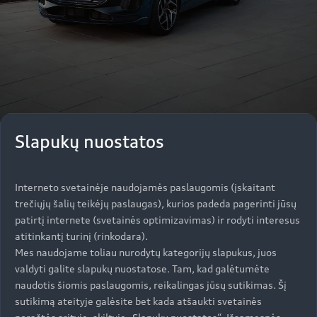
Slapukų nuostatos
„Audi Q6 e-tron“ specialus
Interneto svetainėje naudojamės paslaugomis (įskaitant
pasiūlymas
trečiųjų šalių teikėjų paslaugas), kurios padeda pagerinti jūsų
patirtį internete (svetainės optimizavimas) ir rodyti interesus
atitinkantį turinį (rinkodara).
Dabar „Audi Q6 SUV e-tron“ su 185 kW galia – už
Mes naudojame toliau nurodytų kategorijų slapukus, juos
49 990 EUR.
valdyti galite slapukų nuostatose. Tam, kad galėtumėte
Pasiūlymas galioja iki 2026.09.30.
naudotis šiomis paslaugomis, reikalingas jūsų sutikimas. Šį
sutikimą ateityje galėsite bet kada atšaukti svetainės
Tai tik iliustracija. Pavaizduotas gaminys gali