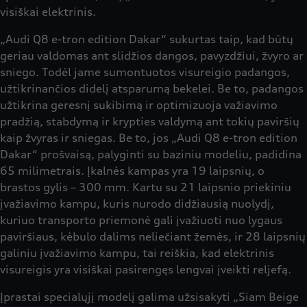
visiškai elektrinis.
„Audi Q8 e-tron edition Dakar“ sukurtas taip, kad būtų
geriau valdomas ant slidžios dangos, pavyzdžiui, žvyro ar
sniego. Todėl jame sumontuotos visureigio padangos,
užtikrinančios didelį atsparumą bekelei. Be to, padangos
užtikrina geresnį sukibimą ir optimizuoja važiavimo
pradžią, stabdymą ir krypties valdymą ant tokių paviršių
kaip žvyras ir sniegas. Be to, jos „Audi Q8 e-tron edition
Dakar“ prošvaisą, palyginti su baziniu modeliu, padidina
65 milimetrais. Įkalnės kampas yra 19 laipsnių, o
brastos gylis – 300 mm. Kartu su 21 laipsnio priekiniu
įvažiavimo kampu, kuris nurodo didžiausią nuolydį,
kuriuo transporto priemonė gali įvažiuoti nuo lygaus
paviršiaus, kėbulo dalims neliečiant žemės, ir 28 laipsnių
galiniu įvažiavimo kampu, tai reiškia, kad elektrinis
visureigis yra visiškai pasirengęs lengvai įveikti reljefą.
Įprastai specialųjį modelį galima užsisakyti „Siam Beige