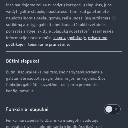
Mes naudojame toliau nurodytų kategorijų slapukus, juos
valdyti galite slapukų nuostatose. Tam, kad galėtumėte
naudotis šiomis paslaugomis, reikalingas jūsų sutikimas. Šį
sutikimą ateityje galėsite bet kada atšaukti svetainės
poraštės srityje, skiltyje „Slapukų nuostatos“. Išsamesnės
informacijos rasite mūsų
slapukų politikoje
,
privatumo
politikoje
ir
teisiniame pranešime
.
Būtini slapukai
Būtini slapukai reikalingi tam, kad naršydami svetainėje
galėtumėte naudotis pagrindinėmis jos funkcijomis. Šios
funkcijos gali būti, pavyzdžiui, transporto priemonės
konfigūratorius.
Išskirtinis „Audi Q8 e-tron edition Dakar“
„Singleframe“ grotelės visada dailinamos kėbulo
Funkciniai slapukai
spalva. Galima pasirinkti projekcinių žibintų
Funkciniai slapukai leidžia rinkti ir saugoti naudotojo
rėmelį, sukuriantį vizualiai vientisą žibintų jungtį
nuostatas (pvz., naudotojo vardą ir konfigūracijas), kad