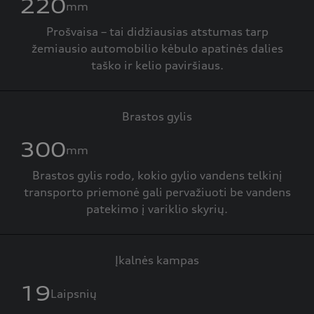
220
mm
Prošvaisa – tai didžiausias atstumas tarp
žemiausio automobilio kėbulo apatinės dalies
taško ir kelio paviršiaus.
Brastos gylis
300
mm
Brastos gylis rodo, kokio gylio vandens telkinį
transporto priemonė gali pervažiuoti be vandens
patekimo į variklio skyrių.
Įkalnės kampas
19
Laipsnių