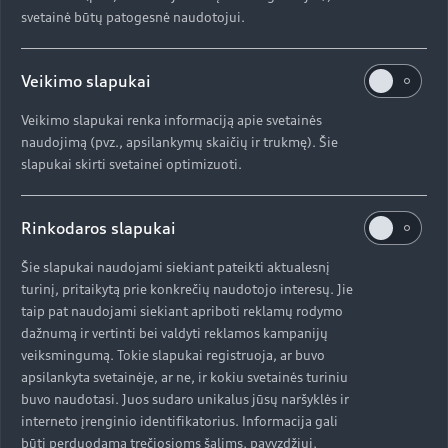
su šviesos juosta.
svetainė būtų patogesnė naudotojui.
Veikimo slapukai
Veikimo slapukai renka informaciją apie svetainės
naudojimą (pvz., apsilankymų skaičių ir trukmę). Šie
slapukai skirti svetainei optimizuoti.
Rinkodaros slapukai
Šie slapukai naudojami siekiant pateikti aktualesnį
turinį, pritaikytą prie konkrečių naudotojo interesų. Jie
taip pat naudojami siekiant apriboti reklamų rodymo
dažnumą ir vertinti bei valdyti reklamos kampanijų
veiksmingumą. Tokie slapukai registruoja, ar buvo
apsilankyta svetainėje, ar ne, ir kokiu svetainės turiniu
buvo naudotasi. Juos sudaro unikalus jūsų naršyklės ir
interneto įrenginio identifikatorius. Informacija gali
būti perduodama trečiosioms šalims, pavyzdžiui,