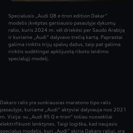
Specialusis „Audi Q8 e-tron edition Dakar“
modelis įkvėptas garsiausio pasaulyje dykumų
ralio, kuris 2024 m. vėl driekėsi per Saudo Arabiją
ir kuriame „Audi“ dalyvavo trečią kartą. Paprastai
galima rinktis trijų spalvų dažus, taip pat galima
rinktis sudėtingai apklijuotą riboto leidimo
specialųjį modelį.
Dakaro ralis yra sunkiausias maratono tipo ralis
pasaulyje, kuriame „Audi“ aktyviai dalyvauja nuo 2021
m. Vizija: su „Audi RS Q e-tron“ toliau nuosekliai
elektrifikuoti lenktynes. Taigi logiška, kad naujasis
specialus modelis, kurį „Audi“ skiria Dakaro raliui, yra