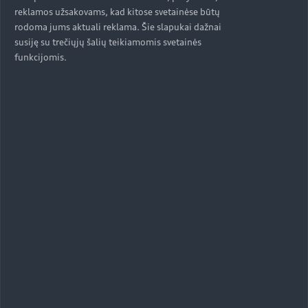
reklamos užsakovams, kad kitose svetainėse būtų
rodoma jums aktuali reklama. Šie slapukai dažnai
susiję su trečiųjų šalių teikiamomis svetainės
funkcijomis.
Palyginti su baziniu modeliu, visureigių padangos
užtikrina 65 milimetrais didesnę prošvaisą.
Didėjant greičiui, automobilis palaipsniui žemėja,
kad pagerėtų važiavimo stabilumas,
aerodinamika ir, galiausiai, nuotolis.