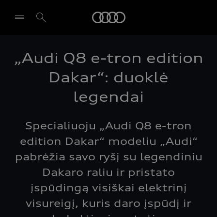
Audi
„Audi Q8 e-tron edition
Pasirinkti atstovybę
Dakar“: duoklė
legendai
Specialiuoju „Audi Q8 e-tron
edition Dakar“ modeliu „Audi“
pabrėžia savo ryšį su legendiniu
Dakaro raliu ir pristato
įspūdingą visiškai elektrinį
visureigį, kuris daro įspūdį ir