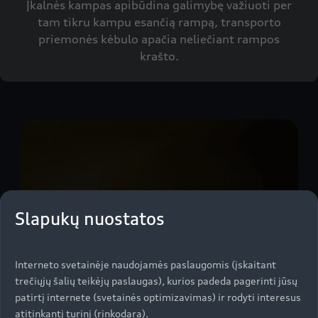
Įkalnės kampas apibūdina galimybę važiuoti per
tam tikru kampu esančią rampą, transporto
priemonės kėbulo apačia neliečiant rampos
krašto.
Slapukų nuostatos
Interneto svetainėje naudojamės paslaugomis (įskaitant
trečiųjų šalių teikėjų paslaugas), kurios padeda pagerinti jūsų
patirtį internete (svetainės optimizavimas) ir rodyti interesus
atitinkantį turinį (rinkodara).