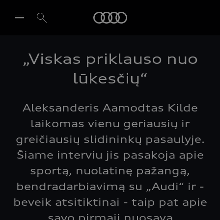
Audi
„Viskas priklauso nuo
Pasirinkti atstovybę
lūkesčių“
Aleksanderis Aamodtas Kilde
laikomas vienu geriausių ir
greičiausių slidininkų pasaulyje.
Šiame interviu jis pasakoja apie
sportą, nuolatinę pažangą,
bendradarbiavimą su „Audi“ ir -
beveik atsitiktinai - taip pat apie
savo pirmąjį nuosavą