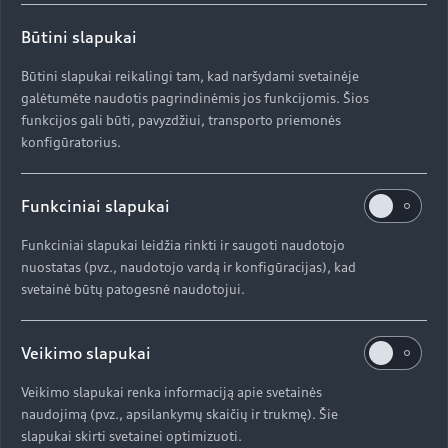
kai sekasi ne taip gerai. Tačiau net ir tomis dienomis, kai
Būtini slapukai
prarandi kontrolę, taip pat mokausi.
Būtini slapukai reikalingi tam, kad naršydami svetainėje
galėtumėte naudotis pagrindinėmis jos funkcijomis. Šios
Galima daryti prielaidą, kad važiuojant nuo kalno vos
funkcijos gali būti, pavyzdžiui, transporto priemonės
100 km/val. greičiu, svarbiausia yra kontrolė. Kaip
konfigūratorius.
apskritai išlikti kontrolėje?
Reikia vėl ir vėl kartoti rutiną. Turite pasitikėti savimi,
Funkciniai slapukai
patogiai naudotis greičiu, savo įranga ir sąranka. Jūs
tikitės, kaip greitai važiuosite, kaip toli bus šuoliai, o kai
Funkciniai slapukai leidžia rinkti ir saugoti naudotojo
jie bus tokie, kokių tikėjotės, tiksliai žinosite, kaip juos
nuostatas (pvz., naudotojo vardą ir konfigūracijas), kad
valdyti.
svetainė būtų patogesnė naudotojui.
Veikimo slapukai
Kiek laiko praleidžiate tobulindami šį psichologinį
pasiruošimą įprastomis aplinkybėmis?
Veikimo slapukai renka informaciją apie svetainės
Per įprastą treniruočių dieną, tarkime, atlieku septynis
naudojimą (pvz., apsilankymų skaičių ir trukmę). Šie
slapukai skirti svetainei optimizuoti.
nusileidimus, kurių kiekvienas trunka apie vieną minutę.