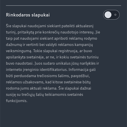
Taigi iš viso laiko tik septynias minutes praleidžiu iš
tikrųjų darydamas tai, ką turėčiau gerai atlikti, o visa kita
Rinkodaros slapukai
- pasiruošimas. Ir kaip ir kiekvienas geras dalykas
pasaulyje, tai neatsiranda per naktį. Tai dalykas, prie
Šie slapukai naudojami siekiant pateikti aktualesnį
kurio dirbau ne vienerius metus, savarankiškai, su savo
turinį, pritaikytą prie konkrečių naudotojo interesų. Jie
įrangos tiekėju „Atomic“ ir, žinoma, su Tomu.
taip pat naudojami siekiant apriboti reklamų rodymo
dažnumą ir vertinti bei valdyti reklamos kampanijų
veiksmingumą. Tokie slapukai registruoja, ar buvo
apsilankyta svetainėje, ar ne, ir kokiu svetainės turiniu
buvo naudotasi. Juos sudaro unikalus jūsų naršyklės ir
interneto įrenginio identifikatorius. Informacija gali
būti perduodama trečiosioms šalims, pavyzdžiui,
“
Didelė pažanga tai
reklamos užsakovams, kad kitose svetainėse būtų
rodoma jums aktuali reklama. Šie slapukai dažnai
ne sutaupytos
susiję su trečiųjų šalių teikiamomis svetainės
funkcijomis.
sekundes, o
sekundės dalys.
”