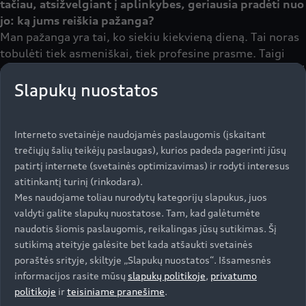
tačiau, atsižvelgiant į aplinkybes, geriausia pradėti nuo
jo: ką jums reiškia pažanga?
Man pažanga yra tai, ko siekiu kiekvieną dieną. Tai noras
tobulėti tiek asmeniškai, tiek profesine prasme. Taigi
paprastai atsakau, kad mano tikslas - visada stengtis būti
geriausia savo paties versija. Šiuo metu, žinoma,
Slapukų nuostatos
daugiausia dėmesio skiriu tam, kad galėčiau išlipti iš
neįgaliojo vežimėlio - tai didžiulis žingsnis, kurį žinau,
Interneto svetainėje naudojamės paslaugomis (įskaitant
kad pasieksiu, nors dar nežinau kada.
trečiųjų šalių teikėjų paslaugas), kurios padeda pagerinti jūsų
Slidinėjimo pasaulio viršūnėje esi mažiau pripratęs prie
patirtį internete (svetainės optimizavimas) ir rodyti interesus
didelių žingsnių nei prie mažų detalių, kurių poveikis
atitinkantį turinį (rinkodara).
dažnai labiau jaučiamas nei matomas.
Mes naudojame toliau nurodytų kategorijų slapukus, juos
Po ankstesnės traumos, patirtos prieš porą metų,
valdyti galite slapukų nuostatose. Tam, kad galėtumėte
patyriau didžiulius pažangos žingsnius, kurių nejaučiau
naudotis šiomis paslaugomis, reikalingas jūsų sutikimas. Šį
nuo jaunystės, ir tai labai vertinu. Ir dabar nekantrauju
sutikimą ateityje galėsite bet kada atšaukti svetainės
vėl tai patirti. Bet taip, tokiame aukštame slidinėjimo
poraštės srityje, skiltyje „Slapukų nuostatos“. Išsamesnės
lygyje detalės yra gana smulkios. Tomis dienomis, kai
informacijos rasite mūsų
slapukų politikoje
,
privatumo
padarau didelę pažangą, svarbiausia ne sutaupyti
politikoje
ir
teisiniame pranešime
.
sekundes, o sekundės dalis. Tačiau būna ir tokių dienų,