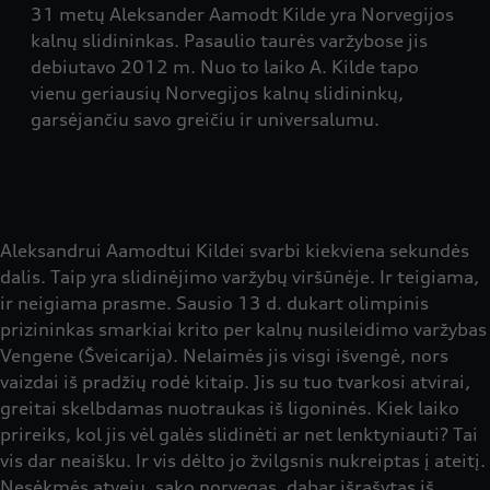
31 metų Aleksander Aamodt Kilde yra Norvegijos
kalnų slidininkas. Pasaulio taurės varžybose jis
debiutavo 2012 m. Nuo to laiko A. Kilde tapo
vienu geriausių Norvegijos kalnų slidininkų,
garsėjančiu savo greičiu ir universalumu.
Aleksandrui Aamodtui Kildei svarbi kiekviena sekundės
dalis. Taip yra slidinėjimo varžybų viršūnėje. Ir teigiama,
ir neigiama prasme. Sausio 13 d. dukart olimpinis
prizininkas smarkiai krito per kalnų nusileidimo varžybas
Vengene (Šveicarija). Nelaimės jis visgi išvengė, nors
vaizdai iš pradžių rodė kitaip. Jis su tuo tvarkosi atvirai,
greitai skelbdamas nuotraukas iš ligoninės. Kiek laiko
prireiks, kol jis vėl galės slidinėti ar net lenktyniauti? Tai
vis dar neaišku. Ir vis dėlto jo žvilgsnis nukreiptas į ateitį.
Nesėkmės atveju, sako norvegas, dabar išrašytas iš