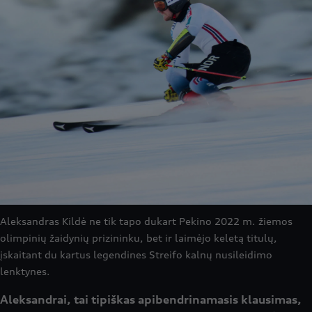
Aleksandras Kildė ne tik tapo dukart Pekino 2022 m. žiemos
olimpinių žaidynių prizininku, bet ir laimėjo keletą titulų,
įskaitant du kartus legendines Streifo kalnų nusileidimo
lenktynes.
Aleksandrai, tai tipiškas apibendrinamasis klausimas,