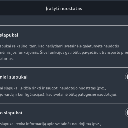
Įrašyti nuostatas
 slapukai
lapukai reikalingi tam, kad naršydami svetainėje galėtumėte naudotis
nėmis jos funkcijomis. Šios funkcijos gali būti, pavyzdžiui, transporto pr
atorius.
niai slapukai
ai slapukai leidžia rinkti ir saugoti naudotojo nuostatas (pvz.,
o vardą ir konfigūracijas), kad svetainė būtų patogesnė naudotojui.
o slapukai
slapukai renka informaciją apie svetainės naudojimą (pvz.,