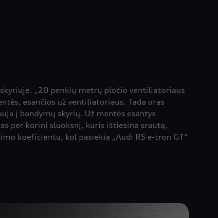
 skyriuje. „20 penkių metrų pločio ventiliatoriaus
tės, esančios už ventiliatoriaus. Tada oras
iauja į bandymų skyrių. Už mentės esantys
s per korinį sluoksnį, kuris ištiesina srautą,
kimo koeficientu, kol pasiekia „Audi RS e-tron GT“