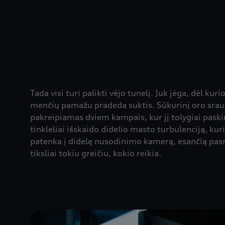
Tada visi turi palikti vėjo tunelį. Juk jėga, dėl k
menčių pamažu pradeda suktis. Sūkurinį oro sraut
pakreipiamas dviem kampais, kur jį tolygiai paski
tinkleliai išskaido didelio masto turbulenciją, kur
patenka į didelę nusodinimo kamerą, esančią pasro
tiksliai tokiu greičiu, kokio reikia.