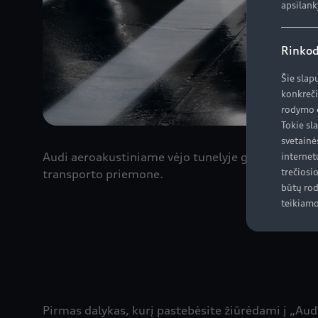
apsilank
Rinkod
Šie slap
konkreči
rodymo d
Tokie sl
svetainė
Audi aeroakustiniame vėjo tunelyje galima išvystyti
internet
trečiosi
transporto priemone.
būtų rod
teikiamo
Pirmas dalykas, kurį pastebėsite žiūrėdami į „Audi