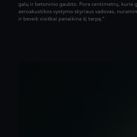
galų ir betoninio gaubto. Pora centimetrų, kurie
aeroakustikos vystymo skyriaus vadovas, nuramina
ir beveik visiškai panaikina šį tarpą.“