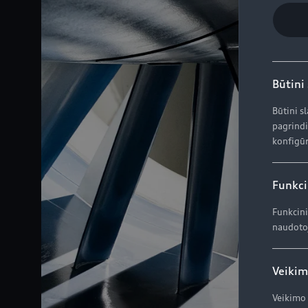
Būtini
Būtini s
pagrindi
konfigūr
Funkci
Funkcini
naudotoj
Veikim
Veikimo 