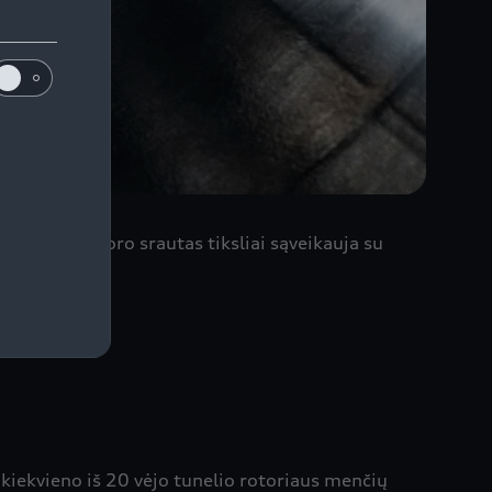
ik tada, kai oro srautas tiksliai sąveikauja su
p kiekvieno iš 20 vėjo tunelio rotoriaus menčių