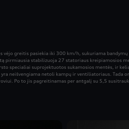
urios vėjo greitis pasiekia iki 300 km/h, sukuriama bandymų
ą pirmiausia stabilizuoja 27 statoriaus kreipiamosios men
rsto specialiai suprojektuotos sukamosios mentės, ir kel
i yra neišvengiama netoli kampų ir ventiliatoriaus. Tada ora
viui. Po to jis pagreitinamas per antgalį su 5,5 susitrau