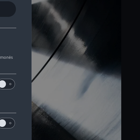
iemonės