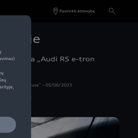
Pasirinkti atstovybę
unelyje
ų
 tobulina „Audi RS e-tron
zavimas)
kų
ūsų
er,video: „graupause“ – 05/06/2023
srityje,
teršalų vertės.