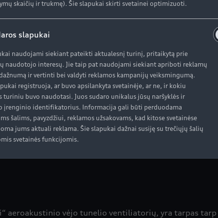
ymų skaičių ir trukmę). Šie slapukai skirti svetainei optimizuoti.
aros slapukai
ukai naudojami siekiant pateikti aktualesnį turinį, pritaikytą prie
ų naudotojo interesų. Jie taip pat naudojami siekiant apriboti reklamų
ažnumą ir vertinti bei valdyti reklamos kampanijų veiksmingumą.
apukai registruoja, ar buvo apsilankyta svetainėje, ar ne, ir kokiu
s turiniu buvo naudotasi. Juos sudaro unikalus jūsų naršyklės ir
 iki 300 km/h greitį. Tikslius rezultatus galima pasiekti t
o įrenginio identifikatorius. Informacija gali būti perduodama
oms šalims, pavyzdžiui, reklamos užsakovams, kad kitose svetainėse
oma jums aktuali reklama. Šie slapukai dažnai susiję su trečiųjų šalių
mis svetainės funkcijomis.
“ aeroakustinio vėjo tunelio ventiliatorių, yra tarpas tar