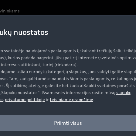
avininkams
ukų nuostatos
yvinis darbas vėjo t
to svetainėje naudojamės paslaugomis (įskaitant trečiųjų šalių teikėj
ai „Audi“ aerodinamikos vėjo tunelyje
as), kurios padeda pagerinti jūsų patirtį internete (svetainės optimi
i interesus atitinkantį turinį (rinkodara).
GT“ formą.
dojame toliau nurodytų kategorijų slapukus, juos valdyti galite slapu
ose. Tam, kad galėtumėte naudotis šiomis paslaugomis, reikalingas j
ntro.reading-time – Tekstas: Bernd Zerelles, nuotr.: Robert Fisch
s. Šį sutikimą ateityje galėsite bet kada atšaukti svetainės poraštės 
e „Slapukų nuostatos“. Išsamesnės informacijos rasite mūsų
slapukų
k WLTP, o ne NEDC transporto priemonės sąnaudų ir išmetamųjų 
je
,
privatumo politikoje
ir
teisiniame pranešime
.
Priimti visus