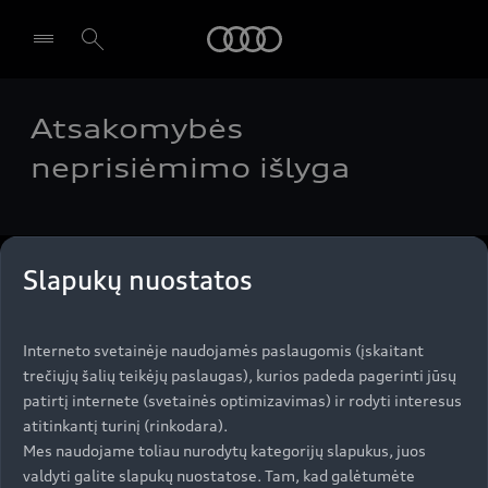
Audi
Atsakomybės
Pasirinkti atstovybę
neprisiėmimo išlyga
Slapukų nuostatos
Aukštyn
Modeliai
Interneto svetainėje naudojamės paslaugomis (įskaitant
trečiųjų šalių teikėjų paslaugas), kurios padeda pagerinti jūsų
Įsigyti Audi
patirtį internete (svetainės optimizavimas) ir rodyti interesus
atitinkantį turinį (rinkodara).
Visi modeliai
Mes naudojame toliau nurodytų kategorijų slapukus, juos
Audi servisas
valdyti galite slapukų nuostatose. Tam, kad galėtumėte
e-tron