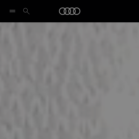
Audi
Pasirinkti atstovybę