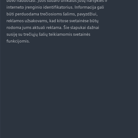
buvo naudotasi. Juos sudaro unikalus jūsų naršyklės ir
interneto įrenginio identifikatorius. Informacija gali
būti perduodama trečiosioms šalims, pavyzdžiui,
reklamos užsakovams, kad kitose svetainėse būtų
rodoma jums aktuali reklama. Šie slapukai dažnai
susiję su trečiųjų šalių teikiamomis svetainės
funkcijomis.