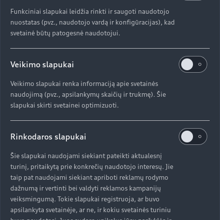
Funkciniai slapukai leidžia rinkti ir saugoti naudotojo
nuostatas (pvz., naudotojo vardą ir konfigūracijas), kad
svetainė būtų patogesnė naudotojui.
Veikimo slapukai
Veikimo slapukai renka informaciją apie svetainės
naudojimą (pvz., apsilankymų skaičių ir trukmę). Šie
slapukai skirti svetainei optimizuoti.
Rinkodaros slapukai
Šie slapukai naudojami siekiant pateikti aktualesnį
turinį, pritaikytą prie konkrečių naudotojo interesų. Jie
taip pat naudojami siekiant apriboti reklamų rodymo
dažnumą ir vertinti bei valdyti reklamos kampanijų
veiksmingumą. Tokie slapukai registruoja, ar buvo
apsilankyta svetainėje, ar ne, ir kokiu svetainės turiniu