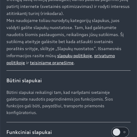
patirtį internete (svetainės optimizavimas) ir rodyti interesus
atitinkantį turinį (rinkodara).
Mes naudojame toliau nurodytų kategorijų slapukus, juos
valdyti galite slapukų nuostatose. Tam, kad galėtumėte
naudotis šiomis paslaugomis, reikalingas jūsų sutikimas. Šį
sutikimą ateityje galėsite bet kada atšaukti svetainės
poraštės srityje, skiltyje „Slapukų nuostatos“. Išsamesnės
informacijos rasite mūsų
slapukų politikoje
,
privatumo
politikoje
ir
teisiniame pranešime
.
Būtini slapukai
Būtini slapukai reikalingi tam, kad naršydami svetainėje
galėtumėte naudotis pagrindinėmis jos funkcijomis. Šios
funkcijos gali būti, pavyzdžiui, transporto priemonės
konfigūratorius.
Funkciniai slapukai