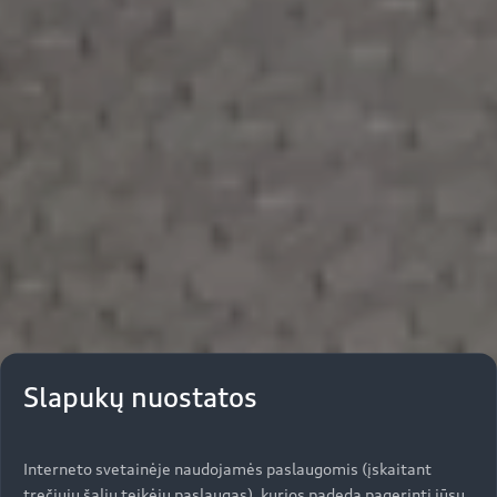
Slapukų nuostatos
Interneto svetainėje naudojamės paslaugomis (įskaitant
trečiųjų šalių teikėjų paslaugas), kurios padeda pagerinti jūsų