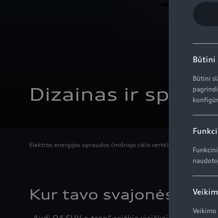
Būtini
Būtini s
Dizainas ir specifi
pagrindi
konfigūr
Funkci
Elektros energijos sąnaudos (mišriojo ciklo vertė): 19,1–15,3 kWh/
Funkcini
naudotoj
Kur tavo svajonės rand
Veikim
Veikimo 