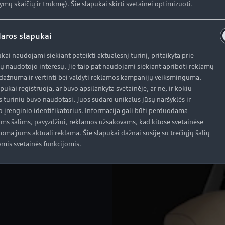
ią, savitą dizainą ir praktiškumą kasdienai.
ymų skaičių ir trukmę). Šie slapukai skirti svetainei optimizuoti.
aros slapukai
ukai naudojami siekiant pateikti aktualesnį turinį, pritaikytą prie
ų naudotojo interesų. Jie taip pat naudojami siekiant apriboti reklamų
ažnumą ir vertinti bei valdyti reklamos kampanijų veiksmingumą.
apukai registruoja, ar buvo apsilankyta svetainėje, ar ne, ir kokiu
s turiniu buvo naudotasi. Juos sudaro unikalus jūsų naršyklės ir
o įrenginio identifikatorius. Informacija gali būti perduodama
oms šalims, pavyzdžiui, reklamos užsakovams, kad kitose svetainėse
oma jums aktuali reklama. Šie slapukai dažnai susiję su trečiųjų šalių
mis svetainės funkcijomis.