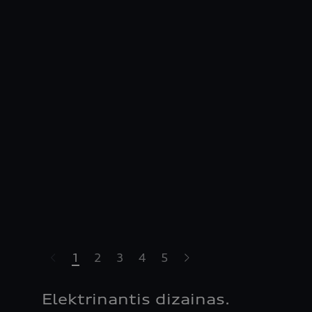
1
2
3
4
5
Elektrinantis dizainas.