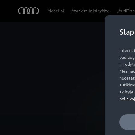
Q4 SUV e-tron
Audi
Modeliai
Ataskite ir įsigykite
„Audi“ s
Dizainas ir specifikacijos
Slap
Interne
paslaug
ir rodyt
Mes nau
nuostat
sutikima
skiltyj
politiko