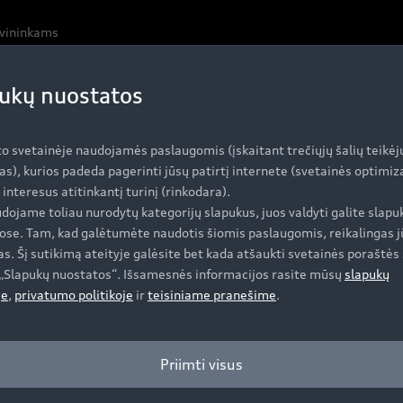
avininkams
ukų nuostatos
to svetainėje naudojamės paslaugomis (įskaitant trečiųjų šalių teikėj
as), kurios padeda pagerinti jūsų patirtį internete (svetainės optimi
i interesus atitinkantį turinį (rinkodara).
dojame toliau nurodytų kategorijų slapukus, juos valdyti galite slapu
ose. Tam, kad galėtumėte naudotis šiomis paslaugomis, reikalingas j
s. Šį sutikimą ateityje galėsite bet kada atšaukti svetainės poraštės 
e „Slapukų nuostatos“. Išsamesnės informacijos rasite mūsų
slapukų
je
,
privatumo politikoje
ir
teisiniame pranešime
.
Priimti visus