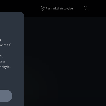
Pasirinkti atstovybę
ų
zavimas)
kų
ūsų
srityje,