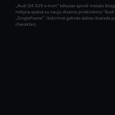
„Audi Q4 SUV e-tron“ kėbulas spindi metalo bliz
mėlyna spalva su naujo dizaino priekinėmis “Audi
„Singleframe”. Išskirtinė galinės dalies išvaizda p
charakterį.