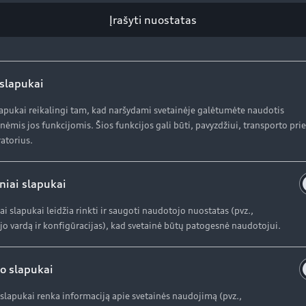
Įrašyti nuostatas
 slapukai
lapukai reikalingi tam, kad naršydami svetainėje galėtumėte naudotis
kacijos
nėmis jos funkcijomis. Šios funkcijos gali būti, pavyzdžiui, transporto pr
atorius.
niai slapukai
100 km; CO₂ emisija (mišriojo ciklo vertė): 0 g/km; CO₂ klasė: A
ai slapukai leidžia rinkti ir saugoti naudotojo nuostatas (pvz.,
o vardą ir konfigūracijas), kad svetainė būtų patogesnė naudotojui.
a savo erdvę.
o slapukai
slapukai renka informaciją apie svetainės naudojimą (pvz.,