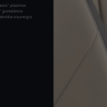
gesio¹ plazmos
“ grotelėmis
abrėžia visureigio