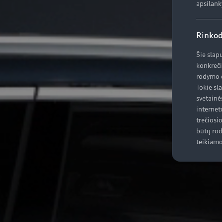
apsilank
Rinkod
Šie slap
konkreči
rodymo d
Tokie sl
svetainė
internet
trečiosi
būtų rod
teikiamo