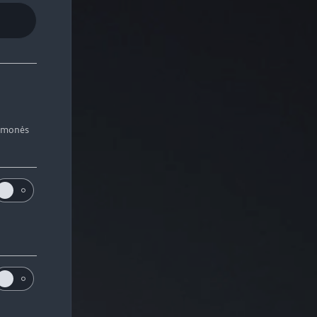
iemonės