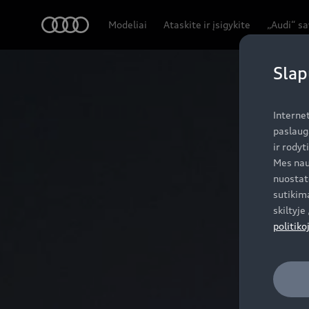
Q7 SUV
Audi
Modeliai
Ataskite ir įsigykite
„Audi“ s
Pagrindiniai akcentai
Slap
Interne
paslaug
ir rodyt
Mes nau
nuostat
sutikima
skiltyj
politiko