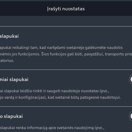
Įrašyti nuostatas
 slapukai
lapukai reikalingi tam, kad naršydami svetainėje galėtumėte naudotis
nėmis jos funkcijomis. Šios funkcijos gali būti, pavyzdžiui, transporto pr
atorius.
niai slapukai
ai slapukai leidžia rinkti ir saugoti naudotojo nuostatas (pvz.,
o vardą ir konfigūracijas), kad svetainė būtų patogesnė naudotojui.
o slapukai
slapukai renka informaciją apie svetainės naudojimą (pvz.,