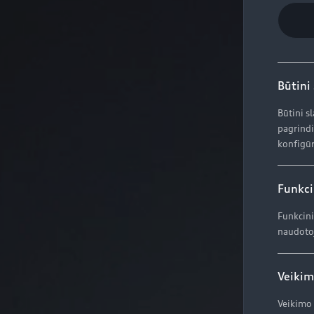
Būtini
Būtini s
pagrindi
konfigūr
Funkci
Funkcini
naudotoj
Veikim
Veikimo 