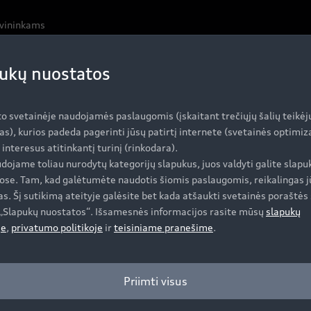
avininkams
ukų nuostatos
to svetainėje naudojamės paslaugomis (įskaitant trečiųjų šalių teikėj
as), kurios padeda pagerinti jūsų patirtį internete (svetainės optimi
i interesus atitinkantį turinį (rinkodara).
dojame toliau nurodytų kategorijų slapukus, juos valdyti galite slapu
ose. Tam, kad galėtumėte naudotis šiomis paslaugomis, reikalingas j
s. Šį sutikimą ateityje galėsite bet kada atšaukti svetainės poraštės 
e „Slapukų nuostatos“. Išsamesnės informacijos rasite mūsų
slapukų
je
,
privatumo politikoje
ir
teisiniame pranešime
.
Priimti visus