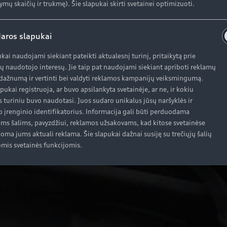
ymų skaičių ir trukmę). Šie slapukai skirti svetainei optimizuoti.
aros slapukai
ukai naudojami siekiant pateikti aktualesnį turinį, pritaikytą prie
ų naudotojo interesų. Jie taip pat naudojami siekiant apriboti reklamų
ažnumą ir vertinti bei valdyti reklamos kampanijų veiksmingumą.
apukai registruoja, ar buvo apsilankyta svetainėje, ar ne, ir kokiu
s turiniu buvo naudotasi. Juos sudaro unikalus jūsų naršyklės ir
o įrenginio identifikatorius. Informacija gali būti perduodama
oms šalims, pavyzdžiui, reklamos užsakovams, kad kitose svetainėse
oma jums aktuali reklama. Šie slapukai dažnai susiję su trečiųjų šalių
mis svetainės funkcijomis.