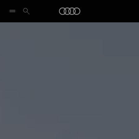
Q8 SUV
Audi
Pagrindiniai akcentai
Konfigūruokite
Pasirinkti atstovybę