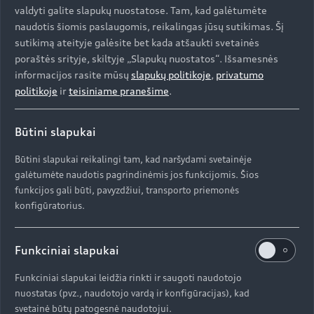
valdyti galite slapukų nuostatose. Tam, kad galėtumėte
naudotis šiomis paslaugomis, reikalingas jūsų sutikimas. Šį
sutikimą ateityje galėsite bet kada atšaukti svetainės
poraštės srityje, skiltyje „Slapukų nuostatos“. Išsamesnės
informacijos rasite mūsų
slapukų politikoje
,
privatumo
politikoje
ir
teisiniame pranešime
.
Būtini slapukai
Būtini slapukai reikalingi tam, kad naršydami svetainėje
galėtumėte naudotis pagrindinėmis jos funkcijomis. Šios
funkcijos gali būti, pavyzdžiui, transporto priemonės
konfigūratorius.
Funkciniai slapukai
Funkciniai slapukai leidžia rinkti ir saugoti naudotojo
nuostatas (pvz., naudotojo vardą ir konfigūracijas), kad
svetainė būtų patogesnė naudotojui.