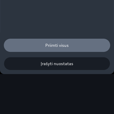
Priimti visus
Įrašyti nuostatas
Q8 SUV