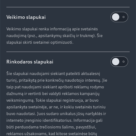
Veikimo slapukai
Veikimo slapukai renka informaciją apie svetainės
naudojimą (pvz., apsilankymų skaičių ir trukmę). Šie
slapukai skirti svetainei optimizuoti.
Rinkodaros slapukai
Šie slapukai naudojami siekiant pateikti aktualesnį
turinį, pritaikytą prie konkrečių naudotojo interesų. Jie
taip pat naudojami siekiant apriboti reklamų rodymo
dažnumą ir vertinti bei valdyti reklamos kampanijų
veiksmingumą. Tokie slapukai registruoja, ar buvo
apsilankyta svetainėje, ar ne, ir kokiu svetainės turiniu
buvo naudotasi. Juos sudaro unikalus jūsų naršyklės ir
interneto įrenginio identifikatorius. Informacija gali
būti perduodama trečiosioms šalims, pavyzdžiui,
reklamos užsakovams, kad kitose svetainėse būtų