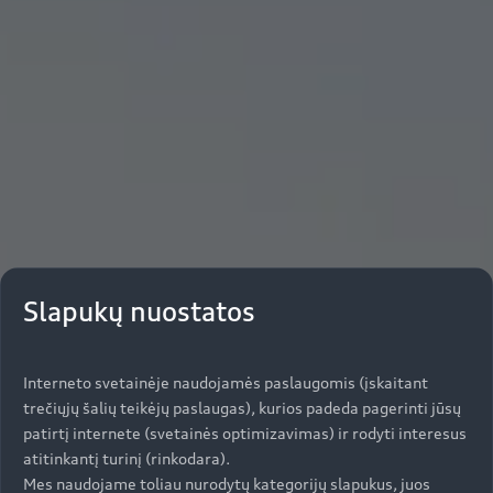
Slapukų nuostatos
Interneto svetainėje naudojamės paslaugomis (įskaitant
trečiųjų šalių teikėjų paslaugas), kurios padeda pagerinti jūsų
patirtį internete (svetainės optimizavimas) ir rodyti interesus
atitinkantį turinį (rinkodara).
Mes naudojame toliau nurodytų kategorijų slapukus, juos