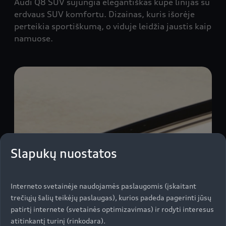
Audi Q8 SUV sujungia elegantiškas kupė linijas su
erdvaus SUV komfortu. Dizainas, kuris išorėje
perteikia sportiškumą, o viduje leidžia jaustis kaip
namuose.
Slapukų nuostatos
Interneto svetainėje naudojamės paslaugomis (įskaitant
trečiųjų šalių teikėjų paslaugas), kurios padeda pagerinti jūsų
patirtį internete (svetainės optimizavimas) ir rodyti interesus
atitinkantį turinį (rinkodara).