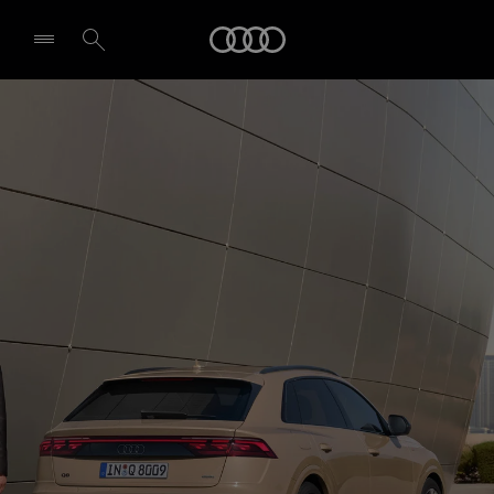
Q8 SUV
Audi
Dizainas ir įranga
Pasirinkti atstovybę