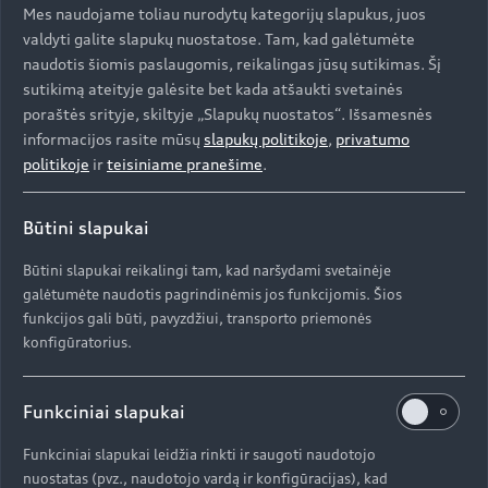
Mes naudojame toliau nurodytų kategorijų slapukus, juos
valdyti galite slapukų nuostatose. Tam, kad galėtumėte
naudotis šiomis paslaugomis, reikalingas jūsų sutikimas. Šį
sutikimą ateityje galėsite bet kada atšaukti svetainės
poraštės srityje, skiltyje „Slapukų nuostatos“. Išsamesnės
informacijos rasite mūsų
slapukų politikoje
,
privatumo
politikoje
ir
teisiniame pranešime
.
Būtini slapukai
Būtini slapukai reikalingi tam, kad naršydami svetainėje
galėtumėte naudotis pagrindinėmis jos funkcijomis. Šios
funkcijos gali būti, pavyzdžiui, transporto priemonės
konfigūratorius.
Funkciniai slapukai
Funkciniai slapukai leidžia rinkti ir saugoti naudotojo
nuostatas (pvz., naudotojo vardą ir konfigūracijas), kad