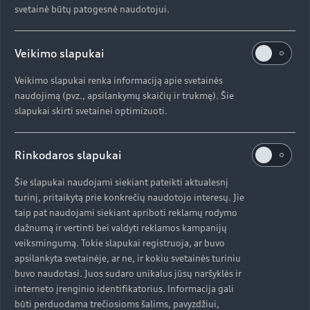
svetainė būtų patogesnė naudotojui.
Veikimo slapukai
Veikimo slapukai renka informaciją apie svetainės
naudojimą (pvz., apsilankymų skaičių ir trukmę). Šie
slapukai skirti svetainei optimizuoti.
Rinkodaros slapukai
Šie slapukai naudojami siekiant pateikti aktualesnį
turinį, pritaikytą prie konkrečių naudotojo interesų. Jie
taip pat naudojami siekiant apriboti reklamų rodymo
dažnumą ir vertinti bei valdyti reklamos kampanijų
veiksmingumą. Tokie slapukai registruoja, ar buvo
apsilankyta svetainėje, ar ne, ir kokiu svetainės turiniu
buvo naudotasi. Juos sudaro unikalus jūsų naršyklės ir
interneto įrenginio identifikatorius. Informacija gali
būti perduodama trečiosioms šalims, pavyzdžiui,