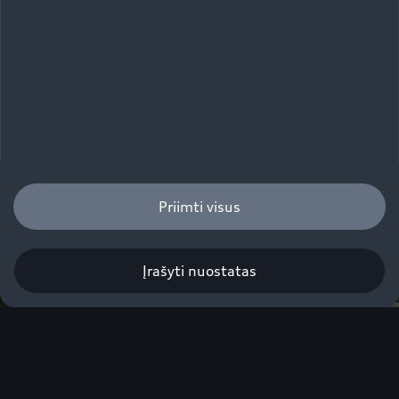
Papildykite savo Audi Q8 SUV įranga, kuri
palengvina kasdienybę ir suteikia ryškių akcentų.
Priimti visus
Įrašyti nuostatas
1
2
3