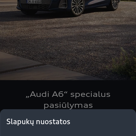
„Audi A6“ specialus
pasiūlymas
Dabar „Audi A6 Sedan“ su 2.0 TFSI varikliu ir 204
Slapukų nuostatos
AG galia – už 46 900 EUR. Pasiūlymas galioja iki
2026.10.10.