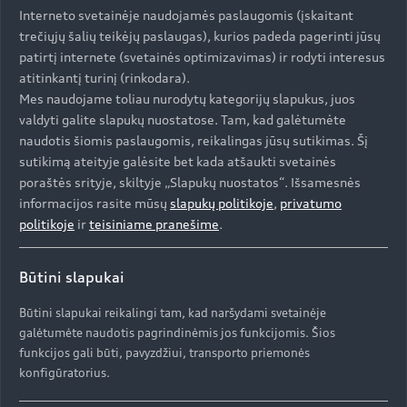
Interneto svetainėje naudojamės paslaugomis (įskaitant
Tai tik iliustracija. Pavaizduotas gaminys gali
trečiųjų šalių teikėjų paslaugas), kurios padeda pagerinti jūsų
skirtis nuo tikrojo pasiūlymo. Dėl tikslios įrangos
patirtį internete (svetainės optimizavimas) ir rodyti interesus
ir specifikacijų kreipkitės į „Audi“ atstovą.
atitinkantį turinį (rinkodara).
Mes naudojame toliau nurodytų kategorijų slapukus, juos
valdyti galite slapukų nuostatose. Tam, kad galėtumėte
naudotis šiomis paslaugomis, reikalingas jūsų sutikimas. Šį
sutikimą ateityje galėsite bet kada atšaukti svetainės
poraštės srityje, skiltyje „Slapukų nuostatos“. Išsamesnės
Užsiregistruokite bandomajam važiavimui
informacijos rasite mūsų
slapukų politikoje
,
privatumo
politikoje
ir
teisiniame pranešime
.
Būtini slapukai
Susisiekite su Audi atstovu
Būtini slapukai reikalingi tam, kad naršydami svetainėje
galėtumėte naudotis pagrindinėmis jos funkcijomis. Šios
funkcijos gali būti, pavyzdžiui, transporto priemonės
konfigūratorius.
Papildoma įranga, įskaičiuota į specialiojo