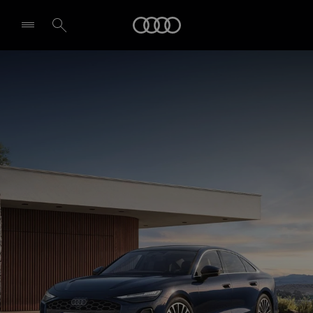
Audi
Pasirinkti atstovybę