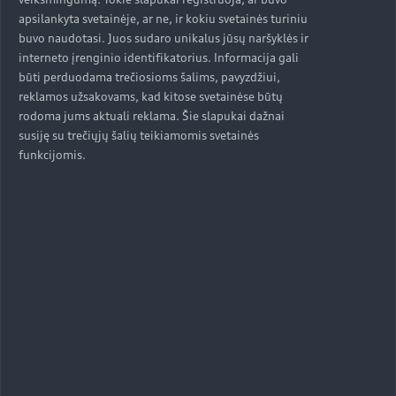
apsilankyta svetainėje, ar ne, ir kokiu svetainės turiniu
Interjeras su juodos spalvos odos ir dirbtinės
buvo naudotasi. Juos sudaro unikalus jūsų naršyklės ir
odos deriniu aptrauktomis bazinėmis
interneto įrenginio identifikatorius. Informacija gali
sėdynėmis
būti perduodama trečiosioms šalims, pavyzdžiui,
Vairuotojo sėdynės ir išorinių veidrodžių
reklamos užsakovams, kad kitose svetainėse būtų
atminties funkcija
rodoma jums aktuali reklama. Šie slapukai dažnai
susiję su trečiųjų šalių teikiamomis svetainės
Aplinką sudarančio interjero apšvietimo
funkcijomis.
paketas „plus“
Pilkos ir antracito spalvos dekoratyviniai
intarpai iš aliuminio „Tangent“