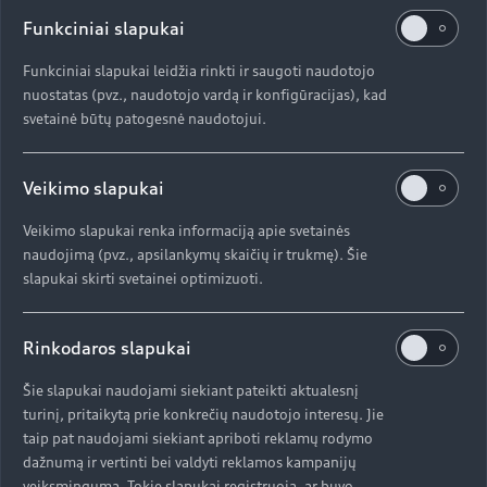
pasiūlymo kainą:
Funkciniai slapukai
"Įrangos paketas „Tech“:
Funkciniai slapukai leidžia rinkti ir saugoti naudotojo
· Matriciniai priekiniai šviesos diodų žibintai
nuostatas (pvz., naudotojo vardą ir konfigūracijas), kad
svetainė būtų patogesnė naudotojui.
· Priekinių žibintų apiplovimo sistema
· Komforto paketas su elektra nustatomais,
prilenkiamais ir šildomais, automatiškai
Veikimo slapukai
tamsėjančiais abiejose pusėse išoriniais
galinio vaizdo veidrodžiais, automatiškai
Veikimo slapukai renka informaciją apie svetainės
tamsėjančiu vidiniu galinio vaizdo veidrodžiu
naudojimą (pvz., apsilankymų skaičių ir trukmę). Šie
ir projekcinėmis šviesomis išoriniuose
slapukai skirti svetainei optimizuoti.
veidrodžiuose
· 4 zonų prabangi automatinė oro
Rinkodaros slapukai
kondicionieriaus sistema
· Aplinkos matymo kameros
Šie slapukai naudojami siekiant pateikti aktualesnį
· Komfortiška autonominio klimatizavimo
turinį, pritaikytą prie konkrečių naudotojo interesų. Jie
sistema (tik e-hybrid modeliams)
taip pat naudojami siekiant apriboti reklamų rodymo
dažnumą ir vertinti bei valdyti reklamos kampanijų
Elektra nustatomos priekinės sėdynės
veiksmingumą. Tokie slapukai registruoja, ar buvo